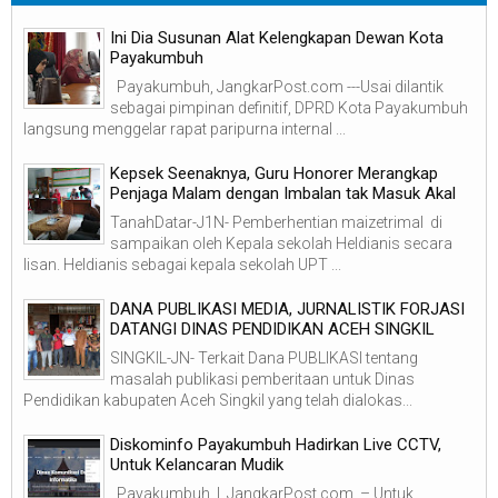
Ini Dia Susunan Alat Kelengkapan Dewan Kota
Payakumbuh
Payakumbuh, JangkarPost.com ---Usai dilantik
sebagai pimpinan definitif, DPRD Kota Payakumbuh
langsung menggelar rapat paripurna internal ...
Kepsek Seenaknya, Guru Honorer Merangkap
Penjaga Malam dengan Imbalan tak Masuk Akal
TanahDatar-J1N- Pemberhentian maizetrimal di
sampaikan oleh Kepala sekolah Heldianis secara
lisan. Heldianis sebagai kepala sekolah UPT ...
DANA PUBLIKASI MEDIA, JURNALISTIK FORJASI
DATANGI DINAS PENDIDIKAN ACEH SINGKIL
SINGKIL-JN- Terkait Dana PUBLIKASI tentang
masalah publikasi pemberitaan untuk Dinas
Pendidikan kabupaten Aceh Singkil yang telah dialokas...
Diskominfo Payakumbuh Hadirkan Live CCTV,
Untuk Kelancaran Mudik
Payakumbuh | JangkarPost.com – Untuk