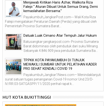
Menjawab Kritikan Haris Azhar, Walikota Riza
Falepi “ Aturan Dibuat Untuk Semua Orang, Demi
kemaslahatan Bersama.”
Payakumbuh,JangkarPost.com--- Wali Kota Riza
Falepi mengatakan Peraturan Daerah (Perda) yang dibuat oleh
Pemerintah Provinsi Sumatera Barat...
Datuak Luak Cimano Atar Tempuh Jalur Hukum
Batusangkar-jangkarpost.com- Provinsi Sumatera
Barat didominasi oleh penduduk dari suku Minang.
Sebanyak 4.846.909 jiwa penduduk Sumatera Ba...
TP.PKK KOTA PAYAKUMBUH DI TUNJUK
MEWAKILI SUMBAR UNTUK PELATIHAN KADER
PRO SEHAT KENDALI COVID 19
Payakumbuh,Jangkar1News.com— Menindaklanjuti
surat satuan tugas penanganan Covid-19 nomor Und.23/D-
IV/RR.03-SATGASPP/11/2020 perihal rapat k...
HUT KOTA BUKITTINGGI