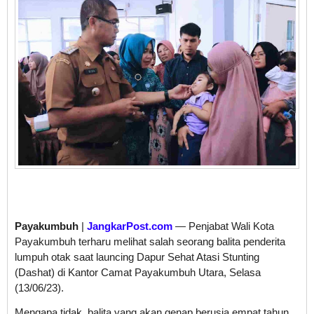
Payakumbuh
|
JangkarPost.com
— Penjabat Wali Kota
Payakumbuh terharu melihat salah seorang balita penderita
lumpuh otak saat launcing Dapur Sehat Atasi Stunting
(Dashat) di Kantor Camat Payakumbuh Utara, Selasa
(13/06/23).
Mengapa tidak, balita yang akan genap berusia empat tahun