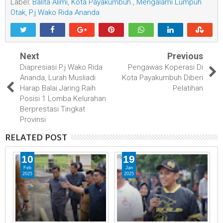
Label:
Balita Alimi
,
Kota Payakumbuh.
,
Mengalami Lumpuh
Otak
,
P.j Wako Rida Ananda
Next
Previous
Diapresiasi P.j Wako Rida
Pengawas Koperasi Di
Ananda, Lurah Musliadi
Kota Payakumbuh Diberi
Harap Balai Jaring Raih
Pelatihan
Posisi 1 Lomba Kelurahan
Berprestasi Tingkat
Provinsi
RELATED POST
10
19
Feb
Jan
2025
2025