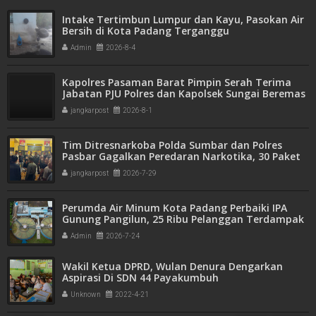
Intake Tertimbun Lumpur dan Kayu, Pasokan Air
Bersih di Kota Padang Terganggu
Admin
2026-8-4
Kapolres Pasaman Barat Pimpin Serah Terima
Jabatan PJU Polres dan Kapolsek Sungai Beremas
jangkarpost
2026-8-1
Tim Ditresnarkoba Polda Sumbar dan Polres
Pasbar Gagalkan Peredaran Narkotika, 30 Paket
Ganja Kering Siap Edar Disita
jangkarpost
2026-7-29
Perumda Air Minum Kota Padang Perbaiki IPA
Gunung Pangilun, 25 Ribu Pelanggan Terdampak
Penyesuaian
Admin
2026-7-24
Wakil Ketua DPRD, Wulan Denura Dengarkan
Aspirasi Di SDN 44 Payakumbuh
Unknown
2022-4-21