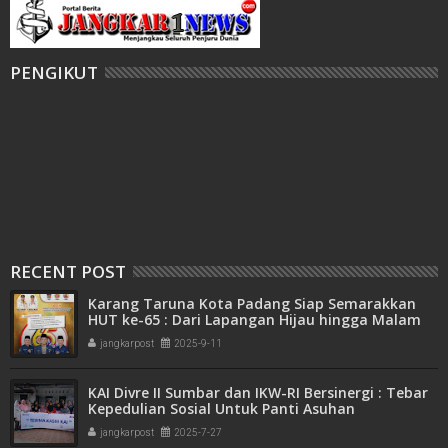
PENGIKUT
RECENT POST
Karang Taruna Kota Padang Siap Semarakkan
HUT ke-65 : Dari Lapangan Hijau hingga Malam
Kebersamaan
jangkarpost
2025-9-11
KAI Divre II Sumbar dan IKW-RI Bersinergi : Tebar
Kepedulian Sosial Untuk Panti Asuhan
jangkarpost
2025-7-27