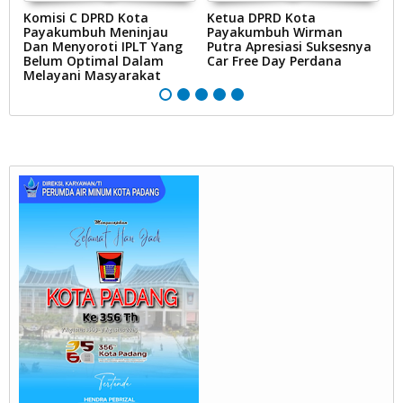
tu
Komisi C DPRD Kota
Ketua DPRD Kota
A
Payakumbuh Meninjau
Payakumbuh Wirman
P
Dan Menyoroti IPLT Yang
Putra Apresiasi Suksesnya
P
Belum Optimal Dalam
Car Free Day Perdana
Melayani Masyarakat