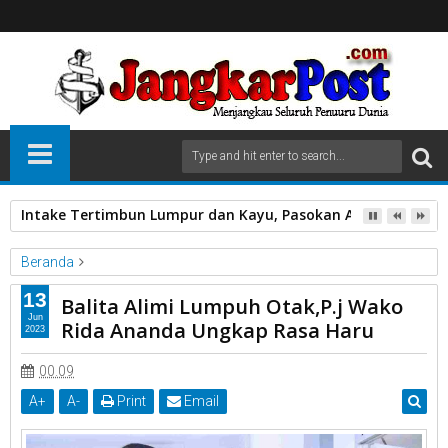
Intake Tertimbun Lumpur dan Kayu, Pasokan Air Bersih di 
Beranda
Balita Alimi
Kota Payakumbuh.
Mengalami Lumpuh Otak
13
Balita Alimi Lumpuh Otak,P.j Wako
P.j Wako Rida Ananda
Jun
Rida Ananda Ungkap Rasa Haru
2023
Balita Alimi Lumpuh Otak,P.j Wako Rida Ananda Ungkap Rasa
Haru
00.09
A
+
A
-
Print
Email