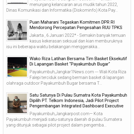
menunjang kelancaran arus mudik tahun 2022,
Dinas Komunikasi dan Informatika (Diskominfo) Kota Pay...
Puan Maharani Tegaskan Komitmen DPR RI
Mendorong Percepatan Pengesahan RUU TPKS
Jakarta , 6 Januari 2022* - Semakin banyak temuan
kasus kekerasan seksual dan kian memburuknya
isu ini beberapa waktu belakangan menggerakka...
Wako Riza Latihan Bersama Tim Basket Eksekutif
Di Lapangan Basket "Payakumbuh Bugar"
Payakumbuh,Jangkar1News.com --- Wali Kota Riza
Falepi terciduk sedang bermain basket di lapangan
olahraga outdoor Payakumbuh Bugar bersama T...
Satu Satunya Di Pulau Sumatra Kota Payakumbuh
Dipilih PT. Telkom Indonesia, Jadi Pilot Project
Pengembangan Integrated Dashboard Executive
Payakumbuh,Jangkarpost.com— Kota
Payakumbuh menjadi satu-satunya daerah di pulau Sumatera
yang ditunjuk sebagai pilot project dalam pengemba...