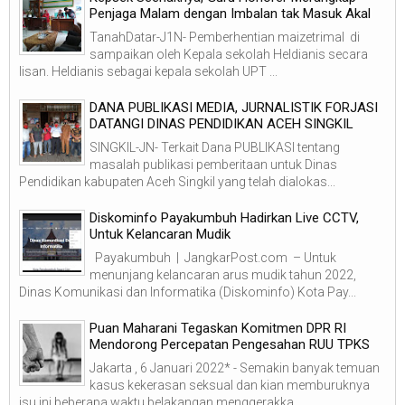
Penjaga Malam dengan Imbalan tak Masuk Akal
TanahDatar-J1N- Pemberhentian maizetrimal di
sampaikan oleh Kepala sekolah Heldianis secara
lisan. Heldianis sebagai kepala sekolah UPT ...
DANA PUBLIKASI MEDIA, JURNALISTIK FORJASI
DATANGI DINAS PENDIDIKAN ACEH SINGKIL
SINGKIL-JN- Terkait Dana PUBLIKASI tentang
masalah publikasi pemberitaan untuk Dinas
Pendidikan kabupaten Aceh Singkil yang telah dialokas...
Diskominfo Payakumbuh Hadirkan Live CCTV,
Untuk Kelancaran Mudik
Payakumbuh | JangkarPost.com – Untuk
menunjang kelancaran arus mudik tahun 2022,
Dinas Komunikasi dan Informatika (Diskominfo) Kota Pay...
Puan Maharani Tegaskan Komitmen DPR RI
Mendorong Percepatan Pengesahan RUU TPKS
Jakarta , 6 Januari 2022* - Semakin banyak temuan
kasus kekerasan seksual dan kian memburuknya
isu ini beberapa waktu belakangan menggerakka...