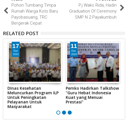
Pohon Tumbang Timpa
P.j Wako Rida, Hadiri
Rumah Warga Koto Baru
Graduation Of Ceremony
Payobasuang, TRC
SMP N 2 Payakumbuh
Bergerak Cepat
RELATED POST
17
11
Dec
Dec
2024
2024
DInas Kesehatan
Pemko Hadirkan Talkshow
P
Meluncurkan Program ILP
"Guru Hebat Indonesia
B
Untuk Peningkatan
Kuat yang Menuai
P
Pelayanan Untuk
Prestasi"
Masyarakat