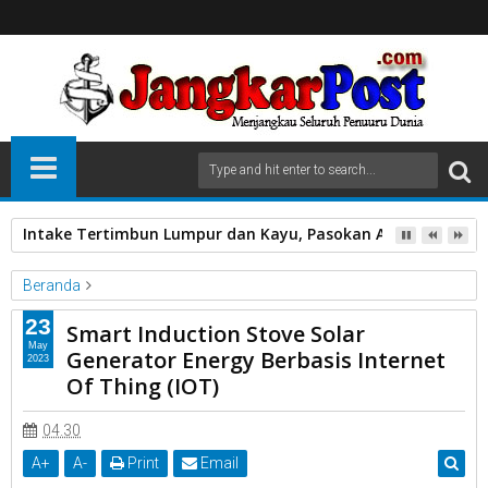
Intake Tertimbun Lumpur dan Kayu, Pasokan Air Bersih di 
Beranda
Pemko Payakumbuh
Smart Induction Stove Solar Generation
23
Smart Induction Stove Solar
May
Generator Energy Berbasis Internet
2023
Smart Induction Stove Solar Generator Energy Berbasis Internet
Of Thing (IOT)
Of Thing (IOT)
04.30
A
+
A
-
Print
Email