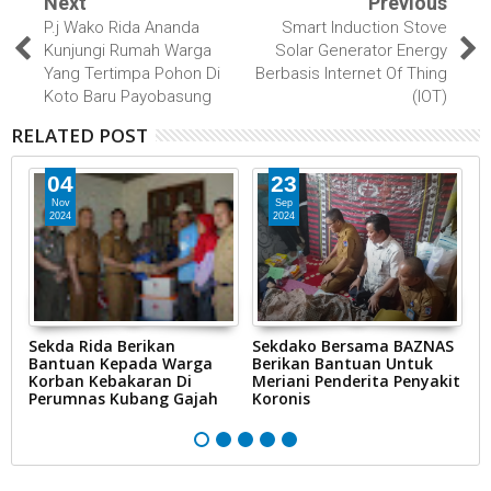
Next
Previous
P.j Wako Rida Ananda
Smart Induction Stove
Kunjungi Rumah Warga
Solar Generator Energy
Yang Tertimpa Pohon Di
Berbasis Internet Of Thing
Koto Baru Payobasung
(IOT)
RELATED POST
04
23
Nov
Sep
2024
2024
Sekda Rida Berikan
Sekdako Bersama BAZNAS
H
r
Bantuan Kepada Warga
Berikan Bantuan Untuk
L
l
Korban Kebakaran Di
Meriani Penderita Penyakit
D
Perumnas Kubang Gajah
Koronis
J
P