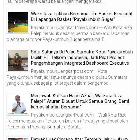
isu ini beberapa waktu belakangan menggerakka...
Wako Riza Latihan Bersama Tim Basket Eksekutif
Di Lapangan Basket "Payakumbuh Bugar"
Payakumbuh,Jangkar1News.com --- Wali Kota Riza
Falepi terciduk sedang bermain basket di lapangan
olahraga outdoor Payakumbuh Bugar bersama T...
Satu Satunya Di Pulau Sumatra Kota Payakumbuh
Dipilih PT. Telkom Indonesia, Jadi Pilot Project
Pengembangan Integrated Dashboard Executive
Payakumbuh,Jangkarpost.com— Kota
Payakumbuh menjadi satu-satunya daerah di pulau Sumatera
yang ditunjuk sebagai pilot project dalam pengemba...
Menjawab Kritikan Haris Azhar, Walikota Riza
Falepi “ Aturan Dibuat Untuk Semua Orang, Demi
kemaslahatan Bersama.”
Payakumbuh,JangkarPost.com--- Wali Kota Riza
Falepi mengatakan Peraturan Daerah (Perda) yang dibuat oleh
Pemerintah Provinsi Sumatera Barat...
Datuak Luak Cimano Atar Tempuh Jalur Hukum