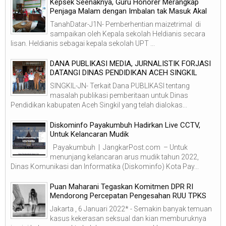
Kepsek Seenaknya, Guru Honorer Merangkap
Penjaga Malam dengan Imbalan tak Masuk Akal
TanahDatar-J1N- Pemberhentian maizetrimal di
sampaikan oleh Kepala sekolah Heldianis secara
lisan. Heldianis sebagai kepala sekolah UPT ...
DANA PUBLIKASI MEDIA, JURNALISTIK FORJASI
DATANGI DINAS PENDIDIKAN ACEH SINGKIL
SINGKIL-JN- Terkait Dana PUBLIKASI tentang
masalah publikasi pemberitaan untuk Dinas
Pendidikan kabupaten Aceh Singkil yang telah dialokas...
Diskominfo Payakumbuh Hadirkan Live CCTV,
Untuk Kelancaran Mudik
Payakumbuh | JangkarPost.com – Untuk
menunjang kelancaran arus mudik tahun 2022,
Dinas Komunikasi dan Informatika (Diskominfo) Kota Pay...
Puan Maharani Tegaskan Komitmen DPR RI
Mendorong Percepatan Pengesahan RUU TPKS
Jakarta , 6 Januari 2022* - Semakin banyak temuan
kasus kekerasan seksual dan kian memburuknya