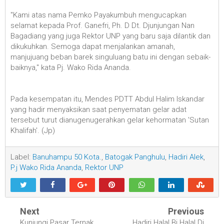
"Kami atas nama Pemko Payakumbuh mengucapkan
selamat kepada Prof. Ganefri, Ph. D Dt. Djunjungan Nan
Bagadiang yang juga Rektor UNP yang baru saja dilantik dan
dikukuhkan. Semoga dapat menjalankan amanah,
manjujuang beban barek singuluang batu ini dengan sebaik-
baiknya," kata Pj. Wako Rida Ananda.
Pada kesempatan itu, Mendes PDTT Abdul Halim Iskandar
yang hadir menyaksikan saat penyematan gelar adat
tersebut turut dianugenugerahkan gelar kehormatan 'Sutan
Khalifah'. (Jp)
Label:
Banuhampu 50 Kota.
,
Batogak Panghulu
,
Hadiri Alek
,
P.j Wako Rida Ananda
,
Rektor UNP
Next
Previous
Kunjungi Pasar Ternak,
Hadiri Halal Bi Halal Di