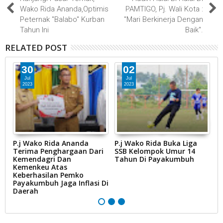
Wako Rida Ananda,Optimis
PAMTIGO, Pj. Wali Kota :
Peternak "Balabo" Kurban
"Mari Berkinerja Dengan
Tahun Ini
Baik".
RELATED POST
30
02
Jul
Jul
2023
2023
t,
P.j Wako Rida Ananda
P.j Wako Rida Buka Liga
P
Terima Penghargaan Dari
SSB Kelompok Umur 14
P
Kemendagri Dan
Tahun Di Payakumbuh
T
Kemenkeu Atas
B
Keberhasilan Pemko
A
Payakumbuh Jaga Inflasi Di
Daerah