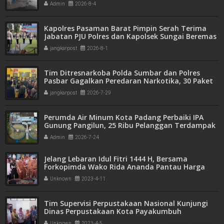
Admin
2026-8-4
Kapolres Pasaman Barat Pimpin Serah Terima
Jabatan PJU Polres dan Kapolsek Sungai Beremas
jangkarpost
2026-8-1
Tim Ditresnarkoba Polda Sumbar dan Polres
Pasbar Gagalkan Peredaran Narkotika, 30 Paket
Ganja Kering Siap Edar Disita
jangkarpost
2026-7-29
Perumda Air Minum Kota Padang Perbaiki IPA
Gunung Pangilun, 25 Ribu Pelanggan Terdampak
Penyesuaian
Admin
2026-7-24
Jelang Lebaran Idul Fitri 1444 H, Bersama
Forkopimda Wako Rida Ananda Pantau Harga
Sembako
Unknown
2023-4-11
Tim Supervisi Perpustakaan Nasional Kunjungi
Dinas Perpustakaan Kota Payakumbuh
Unknown
2023-4-5