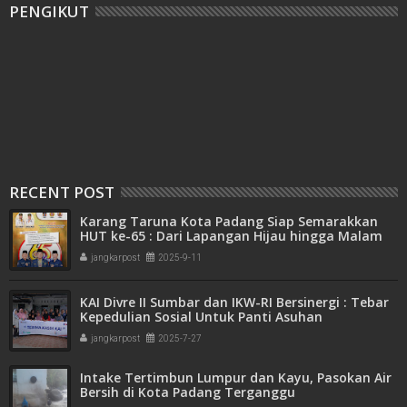
PENGIKUT
RECENT POST
Karang Taruna Kota Padang Siap Semarakkan
HUT ke-65 : Dari Lapangan Hijau hingga Malam
Kebersamaan
jangkarpost
2025-9-11
KAI Divre II Sumbar dan IKW-RI Bersinergi : Tebar
Kepedulian Sosial Untuk Panti Asuhan
jangkarpost
2025-7-27
Intake Tertimbun Lumpur dan Kayu, Pasokan Air
Bersih di Kota Padang Terganggu