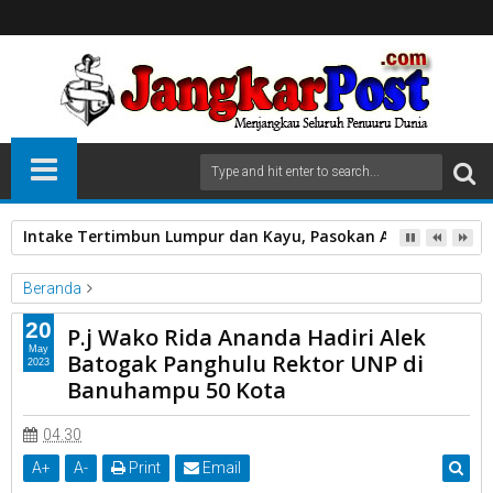
Intake Tertimbun Lumpur dan Kayu, Pasokan Air Bersih di 
Beranda
Banuhampu 50 Kota.
Batogak Panghulu
Hadiri Alek
20
P.j Wako Rida Ananda Hadiri Alek
P.j Wako Rida Ananda
Rektor UNP
May
Batogak Panghulu Rektor UNP di
2023
P.j Wako Rida Ananda Hadiri Alek Batogak Panghulu Rektor UNP
Banuhampu 50 Kota
di Banuhampu 50 Kota
04.30
A
+
A
-
Print
Email