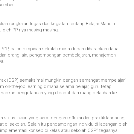
 sumbar.
kan rangkaian tugas dan kegiatan tentang Belajar Mandiri
u oleh PP-nya masing-masing.
 PPGP, calon pimpinan sekolah masa depan diharapkan dapat
 dan orang lain, pengembangan pembelajaran, manajemen
ya.
rak (CGP) semaksimal mungkin dengan semangat mempelajari
 on-the-job learning dimana selama belajar, guru tetap
erapkan pengetahuan yang didapat dari ruang pelatihan ke
klus inkuiri yang sarat dengan refleksi dan praktik langsung,
di sekolah. Selain itu pendampingan individu di lapangan oleh
n implementasi konsep di kelas atau sekolah CGP,” tegasnya.