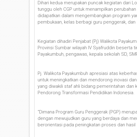
Dihari kedua merupakan puncak kegiatan dari Lok
tunggu oleh CGP untuk menampilkan perubahan pos
didapatkan dalam mengembangkan program yang 
pembukaan, kelas berbagi guru penggerak, dan
Kegiatan dihadiri Penjabat (Pj) Walikota Payak
Provinsi Sumbar wilayah IV Syafruddin beserta ti
Payakumbuh, pengawas, kepala sekolah SD, SMP 
Pj. Walikota Payakumbuh apresiasi atas keberh
untuk meningkatkan dan mendorong inovasi dan 
yang diwakili staf ahli bidang pemerintahan da
Pendorong Transformasi Pendidikan Indonesia.
“Dimana Program Guru Penggerak (PGP) merupaka
dengan mewujudkan guru yang berdaya dan mem
berorientasi pada peningkatan proses dan hasil b