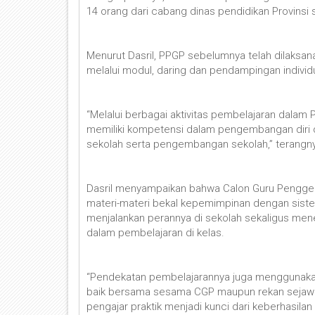
14 orang dari cabang dinas pendidikan Provinsi
Menurut Dasril, PPGP sebelumnya telah dilaksana
melalui modul, daring dan pendampingan individ
“Melalui berbagai aktivitas pembelajaran dalam
memiliki kompetensi dalam pengembangan diri
sekolah serta pengembangan sekolah,” terangn
Dasril menyampaikan bahwa Calon Guru Pengge
materi-materi bekal kepemimpinan dengan sistem
menjalankan perannya di sekolah sekaligus men
dalam pembelajaran di kelas.
“Pendekatan pembelajarannya juga menggunakan si
baik bersama sesama CGP maupun rekan sejawat 
pengajar praktik menjadi kunci dari keberhasila