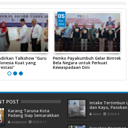
05
Dec
2024
dirkan Talkshow "Guru
Pemko Payakumbuh Gelar Bimtek
P
donesia Kuat yang
Bela Negara untuk Perkuat
M
estasi"
Kewaspadaan Dini
P
NT POST
Intake Tertimbun
dan Kayu, Pasokan 
Karang Taruna Kota
Bersih di Kota Pad
Padang Siap Semarakkan
Admin
2026-8-4
Terganggu
HUT ke-65 : Dari
jangkarpost
2025-9-11
Lapangan Hijau hingga