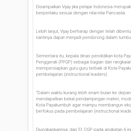
Disampaikan Vijay jika pelajar Indonesia merupa
berperilaku sesuai dengan nilai-nilai Pancasila.
Lebih lanjut, Vijay berharap dengan telah diben
nantinya dapat menjadi pendorong dalam tumbuh
Sementara itu, kepala dinas pendidikan kota 
Penggerak (PPGP) sebagai bagian dari rangkaian
mempersiapkan guru-guru terbaik di Kota Paya
pembelajaran (instructional leaders).
“Dalam waktu kurang lebih enam bulan ke depan,
mendapatkan bekal pendampingan materi, modul 
Kota Payakumbuh agar mampu membangun ekosi
berfokus pada pembelajaran (instructional leade
Diungkapkannya, dari 51 CGP pada angkatan 6 in