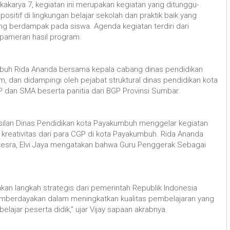
akarya 7, kegiatan ini merupakan kegiatan yang ditunggu-
itif di lingkungan belajar sekolah dan praktik baik yang
berdampak pada siswa. Agenda kegiatan terdiri dari
 pameran hasil program.
umbuh Rida Ananda bersama kepala cabang dinas pendidikan
m, dan didampingi oleh pejabat struktural dinas pendidikan kota
dan SMA beserta panitia dari BGP Provinsi Sumbar.
asilan Dinas Pendidikan kota Payakumbuh menggelar kegiatan
kreativitas dari para CGP di kota Payakumbuh. Rida Ananda
n kesra, Elvi Jaya mengatakan bahwa Guru Penggerak Sebagai
n langkah strategis dari pemerintah Republik Indonesia
berdayakan dalam meningkatkan kualitas pembelajaran yang
elajar peserta didik,” ujar Vijay sapaan akrabnya.