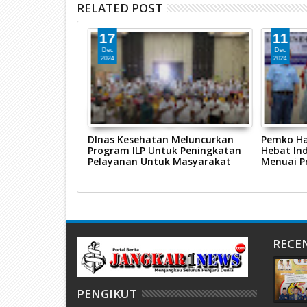
RELATED POST
17
11
Dec
Dec
2024
2024
let Sepatu Roda
DInas Kesehatan Meluncurkan
Pemko Ha
 Kejurnas
Program ILP Untuk Peningkatan
Hebat In
Pelayanan Untuk Masyarakat
Menuai Pr
RECE
PENGIKUT