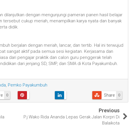
an dilanjutkan dengan mengunjungi pameran panen hasil belajar
n tersebut cukup meriah, menampilkan karya nyata dan banyak
ta didik.
uh berjalan dengan meriah, lancar, dan tertib. Hal ini terwujud
libat sangat aktif pada semua sesi kegiatan. Kerjasama dan
iasa dari pengajar praktik dan calon guru penggerak telah
endidikan dari jenjang SD, SMP, dan SMA di Kota Payakumbuh.
nda
,
Pemko Payakumbuh
re
Share
0
0
Previous
ila
P.j Wako Rida Ananda Lepas Gerak Jalan Korpri Di
Balaikota