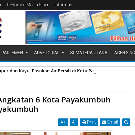
i
Pedoman Media Siber
Informasi
PARLEMEN
ADVETORIAL
SUMATERA UTARA
ACEH SING
pur dan Kayu, Pasokan Air Bersih di Kota Padang Terganggu
Pemko Payakumbuh
 Angkatan 6 Kota Payakumbuh
 Dibuka Pj. Walikota Payakumbuh
Payakumbuh
A
+
A
-
Print
Email