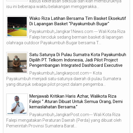
kasus kekerasan seksual dan kian memburuknya
isu ini beberapa waktu belakangan menggerakka...
Wako Riza Latihan Bersama Tim Basket Eksekutif
Di Lapangan Basket "Payakumbuh Bugar"
Payakumbuh,Jangkar1News.com --- Wali Kota Riza
Falepi terciduk sedang bermain basket di lapangan
olahraga outdoor Payakumbuh Bugar bersama T...
Satu Satunya Di Pulau Sumatra Kota Payakumbuh
Dipilih PT. Telkom Indonesia, Jadi Pilot Project
Pengembangan Integrated Dashboard Executive
Payakumbuh,Jangkarpost.com— Kota
Payakumbuh menjadi satu-satunya daerah di pulau Sumatera
yang ditunjuk sebagai pilot project dalam pengemba...
Menjawab Kritikan Haris Azhar, Walikota Riza
Falepi “ Aturan Dibuat Untuk Semua Orang, Demi
kemaslahatan Bersama.”
Payakumbuh,JangkarPost.com--- Wali Kota Riza
Falepi mengatakan Peraturan Daerah (Perda) yang dibuat oleh
Pemerintah Provinsi Sumatera Barat...