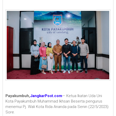
Payakumbuh,
JangkarPost.com
— Ketua Ikatan Uda Uni
Kota Payakumbuh Muhammad Ikhsan Beserta pengurus
menemui Pj. Wali Kota Rida Ananda pada Senin (22/5/2023)
Sore.