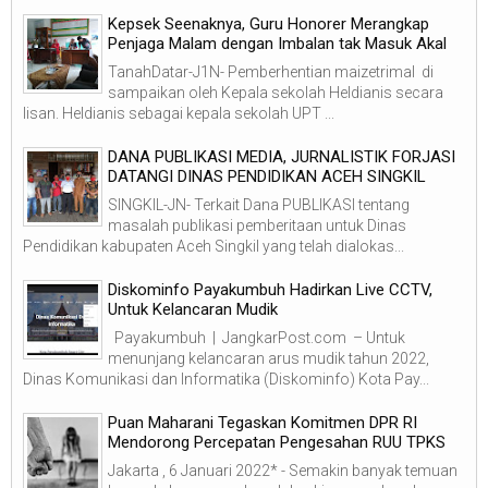
Kepsek Seenaknya, Guru Honorer Merangkap
Penjaga Malam dengan Imbalan tak Masuk Akal
TanahDatar-J1N- Pemberhentian maizetrimal di
sampaikan oleh Kepala sekolah Heldianis secara
lisan. Heldianis sebagai kepala sekolah UPT ...
DANA PUBLIKASI MEDIA, JURNALISTIK FORJASI
DATANGI DINAS PENDIDIKAN ACEH SINGKIL
SINGKIL-JN- Terkait Dana PUBLIKASI tentang
masalah publikasi pemberitaan untuk Dinas
Pendidikan kabupaten Aceh Singkil yang telah dialokas...
Diskominfo Payakumbuh Hadirkan Live CCTV,
Untuk Kelancaran Mudik
Payakumbuh | JangkarPost.com – Untuk
menunjang kelancaran arus mudik tahun 2022,
Dinas Komunikasi dan Informatika (Diskominfo) Kota Pay...
Puan Maharani Tegaskan Komitmen DPR RI
Mendorong Percepatan Pengesahan RUU TPKS
Jakarta , 6 Januari 2022* - Semakin banyak temuan