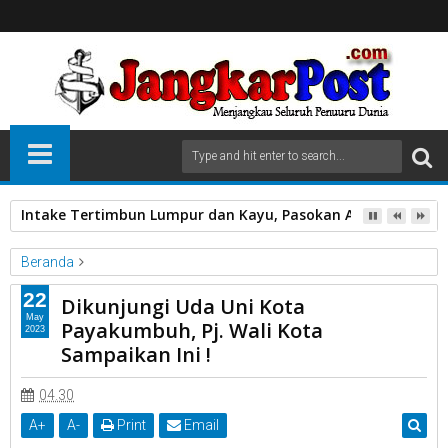
Intake Tertimbun Lumpur dan Kayu, Pasokan Air Bersih di 
Beranda
Dikunjungi
Kota Payakumbuh
P.j Wako Rida Ananda
22
Dikunjungi Uda Uni Kota
Uda dan Uni
May
Payakumbuh, Pj. Wali Kota
2023
Dikunjungi Uda Uni Kota Payakumbuh, Pj. Wali Kota Sampaikan
Sampaikan Ini !
Ini !
04.30
A
+
A
-
Print
Email