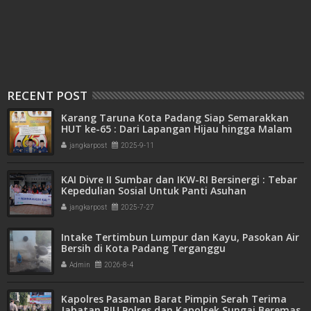
RECENT POST
Karang Taruna Kota Padang Siap Semarakkan
HUT ke-65 : Dari Lapangan Hijau hingga Malam
Kebersamaan
jangkarpost
2025-9-11
KAI Divre II Sumbar dan IKW-RI Bersinergi : Tebar
Kepedulian Sosial Untuk Panti Asuhan
jangkarpost
2025-7-27
Intake Tertimbun Lumpur dan Kayu, Pasokan Air
Bersih di Kota Padang Terganggu
Admin
2026-8-4
Kapolres Pasaman Barat Pimpin Serah Terima
Jabatan PJU Polres dan Kapolsek Sungai Beremas