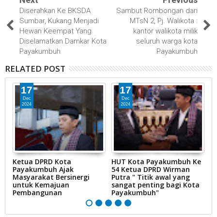
Diserahkan Ke BKSDA
Sambut Rombongan dari
Sumbar, Kukang Menjadi
MTsN 2, Pj. Walikota :
Hewan Keempat Yang
kantor walikota milik
Diselamatkan Damkar Kota
seluruh warga kota
Payakumbuh
Payakumbuh
RELATED POST
17
17
Dec
Dec
2024
2024
tu
Ketua DPRD Kota
HUT Kota Payakumbuh Ke
K
Payakumbuh Ajak
54 Ketua DPRD Wirman
1
Masyarakat Bersinergi
Putra " Titik awal yang
P
untuk Kemajuan
sangat penting bagi Kota
Pembangunan
Payakumbuh"