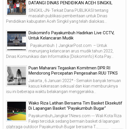
DATANGI DINAS PENDIDIKAN ACEH SINGKIL
SINGKIL-JN- Terkait Dana PUBLIKASI tentang
masalah publikasi pemberitaan untuk Dinas
Pendidikan kabupaten Aceh Singkil yang telah dialokas...
Diskominfo Payakumbuh Hadirkan Live CCTV,
Untuk Kelancaran Mudik
Payakumbuh | JangkarPost.com – Untuk
menunjang kelancaran arus mudik tahun 2022,
Dinas Komunikasi dan Informatika (Diskominfo) Kota Pay...
Puan Maharani Tegaskan Komitmen DPR RI
Mendorong Percepatan Pengesahan RUU TPKS
Jakarta , 6 Januari 2022* - Semakin banyak temuan
kasus kekerasan seksual dan kian memburuknya
isu ini beberapa waktu belakangan menggerakka...
Wako Riza Latihan Bersama Tim Basket Eksekutif
Di Lapangan Basket "Payakumbuh Bugar"
Payakumbuh,Jangkar1News.com --- Wali Kota Riza
Falepi terciduk sedang bermain basket di lapangan
olahraga outdoor Payakumbuh Bugar bersama T...