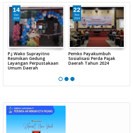
14
22
Dec
Nov
2024
2024
P.j Wako Suprayitno
Pemko Payakumbuh
D
n
Resmikan Gedung
Sosialisasi Perda Pajak
K
Layangan Perpustakaan
Daerah Tahun 2024
Umum Daerah