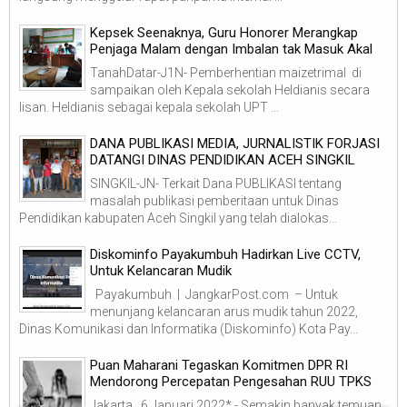
Kepsek Seenaknya, Guru Honorer Merangkap
Penjaga Malam dengan Imbalan tak Masuk Akal
TanahDatar-J1N- Pemberhentian maizetrimal di
sampaikan oleh Kepala sekolah Heldianis secara
lisan. Heldianis sebagai kepala sekolah UPT ...
DANA PUBLIKASI MEDIA, JURNALISTIK FORJASI
DATANGI DINAS PENDIDIKAN ACEH SINGKIL
SINGKIL-JN- Terkait Dana PUBLIKASI tentang
masalah publikasi pemberitaan untuk Dinas
Pendidikan kabupaten Aceh Singkil yang telah dialokas...
Diskominfo Payakumbuh Hadirkan Live CCTV,
Untuk Kelancaran Mudik
Payakumbuh | JangkarPost.com – Untuk
menunjang kelancaran arus mudik tahun 2022,
Dinas Komunikasi dan Informatika (Diskominfo) Kota Pay...
Puan Maharani Tegaskan Komitmen DPR RI
Mendorong Percepatan Pengesahan RUU TPKS
Jakarta , 6 Januari 2022* - Semakin banyak temuan