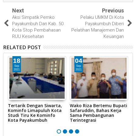
Next
Previous
Aksi Simpatik Pemko
Pelaku UMKM Di Kota
Payakumbuh Dan Kab. 50
Payakumbuh Diberi
Kota Stop Pembahasan
Pelatihan Manajemen Dan
RUU Kesehatan
Keuangan
RELATED POST
18
04
Sep
Sep
2021
2021
Tertarik Dengan Siwarta,
Wako Riza Bertemu Bupati
P
n
Kominfo Limapuluh Kota
Safaruddin, Bahas Kerja
R
Studi Tiru Ke Kominfo
Sama Pembangunan
L
Kota Payakumbuh
Terintegrasi
U