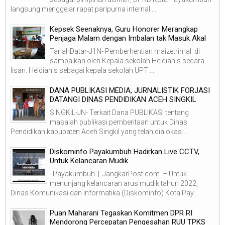
langsung menggelar rapat paripurna internal ...
Kepsek Seenaknya, Guru Honorer Merangkap
Penjaga Malam dengan Imbalan tak Masuk Akal
TanahDatar-J1N- Pemberhentian maizetrimal di
sampaikan oleh Kepala sekolah Heldianis secara
lisan. Heldianis sebagai kepala sekolah UPT ...
DANA PUBLIKASI MEDIA, JURNALISTIK FORJASI
DATANGI DINAS PENDIDIKAN ACEH SINGKIL
SINGKIL-JN- Terkait Dana PUBLIKASI tentang
masalah publikasi pemberitaan untuk Dinas
Pendidikan kabupaten Aceh Singkil yang telah dialokas...
Diskominfo Payakumbuh Hadirkan Live CCTV,
Untuk Kelancaran Mudik
Payakumbuh | JangkarPost.com – Untuk
menunjang kelancaran arus mudik tahun 2022,
Dinas Komunikasi dan Informatika (Diskominfo) Kota Pay...
Puan Maharani Tegaskan Komitmen DPR RI
Mendorong Percepatan Pengesahan RUU TPKS