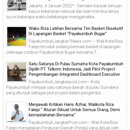
Jakarta , 6 Januari 2022* - Semakin banyak temuan
kasus kekerasan seksual dan kian memburuknya
isu ini beberapa waktu belakangan menggerakka...
Wako Riza Latihan Bersama Tim Basket Eksekutif
Di Lapangan Basket "Payakumbuh Bugar"
Payakumbuh,Jangkar1News.com --- Wali Kota Riza
Falepi terciduk sedang bermain basket di lapangan
olahraga outdoor Payakumbuh Bugar bersama T...
Satu Satunya Di Pulau Sumatra Kota Payakumbuh
Dipilih PT. Telkom Indonesia, Jadi Pilot Project
Pengembangan Integrated Dashboard Executive
Payakumbuh,Jangkarpost.com— Kota
Payakumbuh menjadi satu-satunya daerah di pulau Sumatera
yang ditunjuk sebagai pilot project dalam pengemba...
Menjawab Kritikan Haris Azhar, Walikota Riza
Falepi “ Aturan Dibuat Untuk Semua Orang, Demi
kemaslahatan Bersama.”
Payakumbuh,JangkarPost.com--- Wali Kota Riza
Falepi mengatakan Peraturan Daerah (Perda) yang dibuat oleh