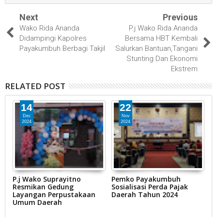
Next
Previous
Wako Rida Ananda
P.j Wako Rida Ananda
Didampingi Kapolres
Bersama HBT Kembali
Payakumbuh Berbagi Takjil
Salurkan Bantuan,Tangani
Stunting Dan Ekonomi
Ekstrem
RELATED POST
14
22
Dec
Nov
2024
2024
P.j Wako Suprayitno
Pemko Payakumbuh
D
Resmikan Gedung
Sosialisasi Perda Pajak
K
Layangan Perpustakaan
Daerah Tahun 2024
Umum Daerah