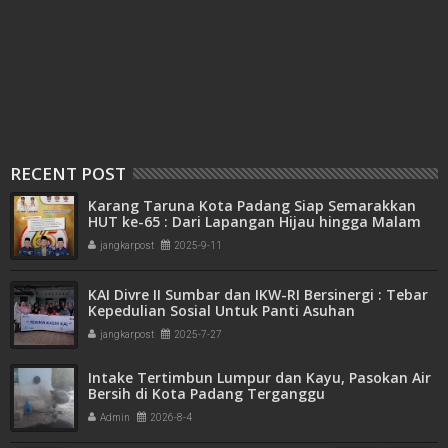
RECENT POST
Karang Taruna Kota Padang Siap Semarakkan
HUT ke-65 : Dari Lapangan Hijau hingga Malam
Kebersamaan
jangkarpost
2025-9-11
KAI Divre II Sumbar dan IKW-RI Bersinergi : Tebar
Kepedulian Sosial Untuk Panti Asuhan
jangkarpost
2025-7-27
Intake Tertimbun Lumpur dan Kayu, Pasokan Air
Bersih di Kota Padang Terganggu
Admin
2026-8-4