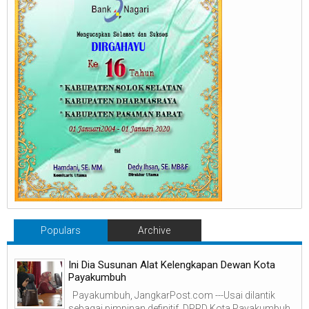
Populars
Archive
Ini Dia Susunan Alat Kelengkapan Dewan Kota
Payakumbuh
Payakumbuh, JangkarPost.com ---Usai dilantik
sebagai pimpinan definitif, DPRD Kota Payakumbuh