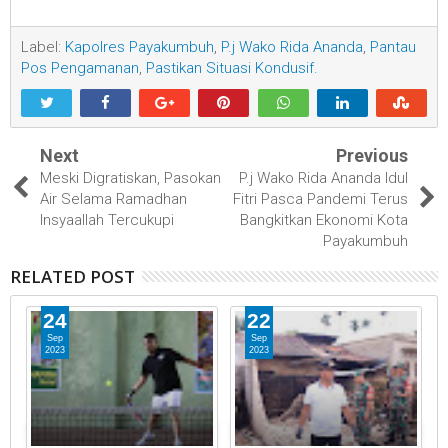
Label:
Kapolres Payakumbuh
,
P.j Wako Rida Ananda
,
Pantau
Pos Pengamanan
,
Pastikan Situasi Kondusif.
Next
Previous
Meski Digratiskan, Pasokan
P.j Wako Rida Ananda Idul
Air Selama Ramadhan
Fitri Pasca Pandemi Terus
Insyaallah Tercukupi
Bangkitkan Ekonomi Kota
Payakumbuh
RELATED POST
24
22
Sep
Sep
2023
2023