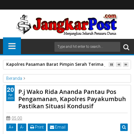
Kapolres Pasaman Barat Pimpin Serah Terima Jabatan PJU P
Beranda
Kapolres Payakumbuh
P.j Wako Rida Ananda
20
P.j Wako Rida Ananda Pantau Pos
Pantau Pos Pengamanan
Pastikan Situasi Kondusif.
Apr
Pengamanan, Kapolres Payakumbuh
2023
P.j Wako Rida Ananda Pantau Pos Pengamanan, Kapolres
Pastikan Situasi Kondusif
Payakumbuh Pastikan Situasi Kondusif
05.00
A
+
A
-
Print
Email