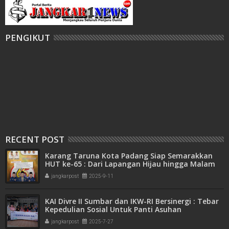
PENGIKUT
RECENT POST
Karang Taruna Kota Padang Siap Semarakkan
HUT ke-65 : Dari Lapangan Hijau hingga Malam
Kebersamaan
jangkarpost
2025-9-11
KAI Divre II Sumbar dan IKW-RI Bersinergi : Tebar
Kepedulian Sosial Untuk Panti Asuhan
jangkarpost
2025-7-27