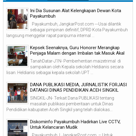
Ini Dia Susunan Alat Kelengkapan Dewan Kota
Payakumbuh
Payakumbuh, JangkarPost.com ---Usai dilantik
sebagai pimpinan definitif, DPRD Kota Payakumbuh
langsung menggelar rapat paripurna internal ...
Kepsek Seenaknya, Guru Honorer Merangkap
Penjaga Malam dengan Imbalan tak Masuk Akal
TanahDatar-J1N- Pemberhentian maizetrimal di
sampaikan oleh Kepala sekolah Heldianis secara
lisan. Heldianis sebagai kepala sekolah UPT ...
DANA PUBLIKASI MEDIA, JURNALISTIK FORJASI
DATANGI DINAS PENDIDIKAN ACEH SINGKIL
SINGKIL-JN- Terkait Dana PUBLIKASI tentang
masalah publikasi pemberitaan untuk Dinas
Pendidikan kabupaten Aceh Singkil yang telah dialokas...
Diskominfo Payakumbuh Hadirkan Live CCTV,
Untuk Kelancaran Mudik
Payakumbuh | JangkarPost.com – Untuk