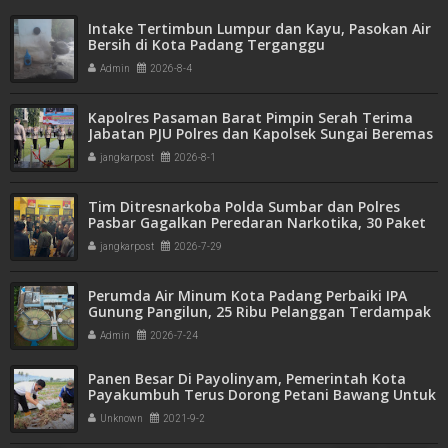
Intake Tertimbun Lumpur dan Kayu, Pasokan Air
Bersih di Kota Padang Terganggu
Admin
2026-8-4
Kapolres Pasaman Barat Pimpin Serah Terima
Jabatan PJU Polres dan Kapolsek Sungai Beremas
jangkarpost
2026-8-1
Tim Ditresnarkoba Polda Sumbar dan Polres
Pasbar Gagalkan Peredaran Narkotika, 30 Paket
Ganja Kering Siap Edar Disita
jangkarpost
2026-7-29
Perumda Air Minum Kota Padang Perbaiki IPA
Gunung Pangilun, 25 Ribu Pelanggan Terdampak
Penyesuaian
Admin
2026-7-24
Panen Besar Di Payolinyam, Pemerintah Kota
Payakumbuh Terus Dorong Petani Bawang Untuk
Produktif
Unknown
2021-9-2