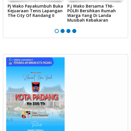
Pj Wako Payakumbuh Buka
P.j Wako Bersama TNI-
P
Kejuaraan Tenis Lapangan
POLRI Bersihkan Rumah
R
The City Of Randang II
Warga Yang Di Landa
K
Musibah Kebakaran