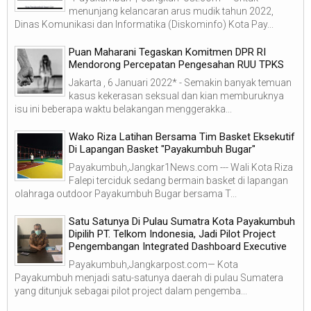
menunjang kelancaran arus mudik tahun 2022,
Dinas Komunikasi dan Informatika (Diskominfo) Kota Pay...
Puan Maharani Tegaskan Komitmen DPR RI
Mendorong Percepatan Pengesahan RUU TPKS
Jakarta , 6 Januari 2022* - Semakin banyak temuan
kasus kekerasan seksual dan kian memburuknya
isu ini beberapa waktu belakangan menggerakka...
Wako Riza Latihan Bersama Tim Basket Eksekutif
Di Lapangan Basket "Payakumbuh Bugar"
Payakumbuh,Jangkar1News.com --- Wali Kota Riza
Falepi terciduk sedang bermain basket di lapangan
olahraga outdoor Payakumbuh Bugar bersama T...
Satu Satunya Di Pulau Sumatra Kota Payakumbuh
Dipilih PT. Telkom Indonesia, Jadi Pilot Project
Pengembangan Integrated Dashboard Executive
Payakumbuh,Jangkarpost.com— Kota
Payakumbuh menjadi satu-satunya daerah di pulau Sumatera
yang ditunjuk sebagai pilot project dalam pengemba...