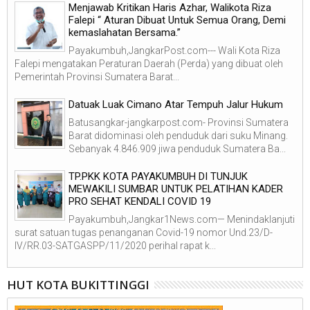
Menjawab Kritikan Haris Azhar, Walikota Riza
Falepi “ Aturan Dibuat Untuk Semua Orang, Demi
kemaslahatan Bersama.”
Payakumbuh,JangkarPost.com--- Wali Kota Riza
Falepi mengatakan Peraturan Daerah (Perda) yang dibuat oleh
Pemerintah Provinsi Sumatera Barat...
Datuak Luak Cimano Atar Tempuh Jalur Hukum
Batusangkar-jangkarpost.com- Provinsi Sumatera
Barat didominasi oleh penduduk dari suku Minang.
Sebanyak 4.846.909 jiwa penduduk Sumatera Ba...
TP.PKK KOTA PAYAKUMBUH DI TUNJUK
MEWAKILI SUMBAR UNTUK PELATIHAN KADER
PRO SEHAT KENDALI COVID 19
Payakumbuh,Jangkar1News.com— Menindaklanjuti
surat satuan tugas penanganan Covid-19 nomor Und.23/D-
IV/RR.03-SATGASPP/11/2020 perihal rapat k...
HUT KOTA BUKITTINGGI