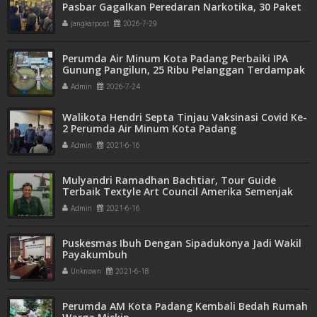
Pasbar Gagalkan Peredaran Narkotika, 30 Paket
Ganja Kering Siap Edar Disita
jangkarpost
2026-7-29
Perumda Air Minum Kota Padang Perbaiki IPA
Gunung Pangilun, 25 Ribu Pelanggan Terdampak
Penyesuaian
Admin
2026-7-24
Walikota Hendri Septa Tinjau Vaksinasi Covid Ke-
2 Perumda Air Minum Kota Padang
Admin
2021-6-16
Mulyandri Ramadhan Bachtiar, Tour Guide
Terbaik Textyle Art Council Amerika Semenjak
1992
Admin
2021-6-16
Puskesmas Ibuh Dengan Sipadukonya Jadi Wakil
Payakumbuh
Unknown
2021-6-18
Perumda AM Kota Padang Kembali Bedah Rumah