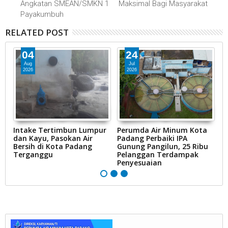
Angkatan SMEAN/SMKN 1
Maksimal Bagi Masyarakat
Payakumbuh
RELATED POST
04
24
Aug
Jul
2026
2026
Intake Tertimbun Lumpur
Perumda Air Minum Kota
R
ak
dan Kayu, Pasokan Air
Padang Perbaiki IPA
D
Bersih di Kota Padang
Gunung Pangilun, 25 Ribu
B
Terganggu
Pelanggan Terdampak
P
Penyesuaian
Ai