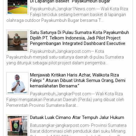
Di Lapangan Basket "Payakumbuh Bugar"
Payakumbuh,Jangkar1News.com --- Wali Kota Riza
Falepi terciduk sedang bermain basket di lapangan
olahraga outdoor Payakumbuh Bugar bersama T...
Satu Satunya Di Pulau Sumatra Kota Payakumbuh
Dipilih PT. Telkom Indonesia, Jadi Pilot Project
Pengembangan Integrated Dashboard Executive
Payakumbuh,Jangkarpost.com— Kota
Payakumbuh menjadi satu-satunya daerah di pulau Sumatera
yang ditunjuk sebagai pilot project dalam pengemba...
Menjawab Kritikan Haris Azhar, Walikota Riza
Falepi “ Aturan Dibuat Untuk Semua Orang, Demi
kemaslahatan Bersama.”
Payakumbuh,JangkarPost.com--- Wali Kota Riza
Falepi mengatakan Peraturan Daerah (Perda) yang dibuat oleh
Pemerintah Provinsi Sumatera Barat...
Datuak Luak Cimano Atar Tempuh Jalur Hukum
Batusangkar-jangkarpost.com- Provinsi Sumatera
Barat didominasi oleh penduduk dari suku Minang.