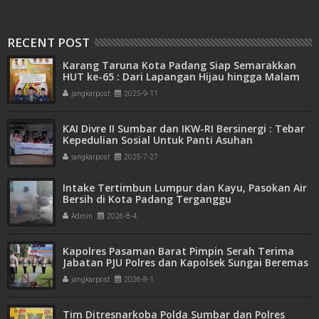
RECENT POST
Karang Taruna Kota Padang Siap Semarakkan
HUT ke-65 : Dari Lapangan Hijau hingga Malam
Kebersamaan
jangkarpost
2025-9-11
KAI Divre II Sumbar dan IKW-RI Bersinergi : Tebar
Kepedulian Sosial Untuk Panti Asuhan
jangkarpost
2025-7-27
Intake Tertimbun Lumpur dan Kayu, Pasokan Air
Bersih di Kota Padang Terganggu
Admin
2026-8-4
Kapolres Pasaman Barat Pimpin Serah Terima
Jabatan PJU Polres dan Kapolsek Sungai Beremas
jangkarpost
2026-8-1
Tim Ditresnarkoba Polda Sumbar dan Polres