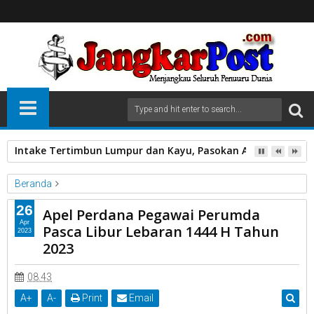
Intake Tertimbun Lumpur dan Kayu, Pasokan Air Bersih di 
Beranda
PDAM
26
Apel Perdana Pegawai Perumda
Apel Perdana Pegawai Perumda Pasca Libur Lebaran 1444 H
Apr
Pasca Libur Lebaran 1444 H Tahun
2023
Tahun 2023
2023
08.43
A
+
A
-
Print
Email