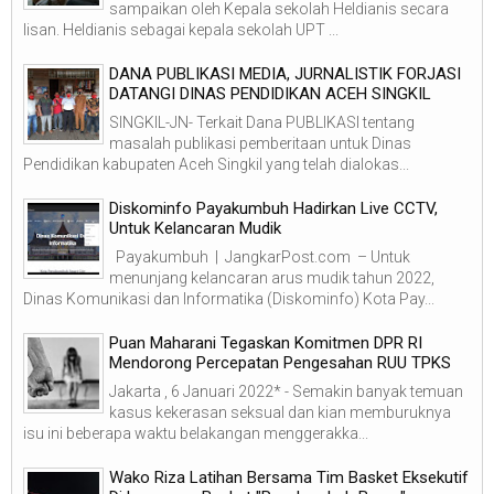
sampaikan oleh Kepala sekolah Heldianis secara
lisan. Heldianis sebagai kepala sekolah UPT ...
DANA PUBLIKASI MEDIA, JURNALISTIK FORJASI
DATANGI DINAS PENDIDIKAN ACEH SINGKIL
SINGKIL-JN- Terkait Dana PUBLIKASI tentang
masalah publikasi pemberitaan untuk Dinas
Pendidikan kabupaten Aceh Singkil yang telah dialokas...
Diskominfo Payakumbuh Hadirkan Live CCTV,
Untuk Kelancaran Mudik
Payakumbuh | JangkarPost.com – Untuk
menunjang kelancaran arus mudik tahun 2022,
Dinas Komunikasi dan Informatika (Diskominfo) Kota Pay...
Puan Maharani Tegaskan Komitmen DPR RI
Mendorong Percepatan Pengesahan RUU TPKS
Jakarta , 6 Januari 2022* - Semakin banyak temuan
kasus kekerasan seksual dan kian memburuknya
isu ini beberapa waktu belakangan menggerakka...
Wako Riza Latihan Bersama Tim Basket Eksekutif