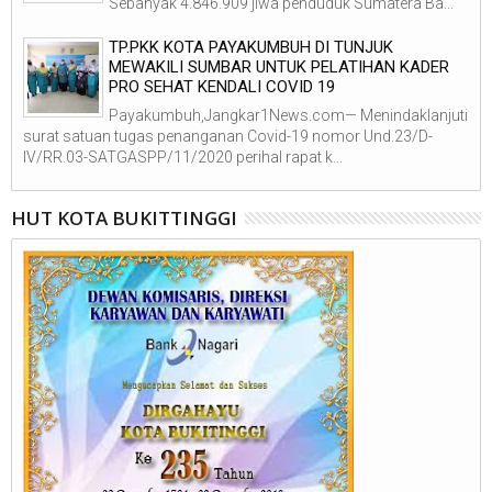
Sebanyak 4.846.909 jiwa penduduk Sumatera Ba...
TP.PKK KOTA PAYAKUMBUH DI TUNJUK
MEWAKILI SUMBAR UNTUK PELATIHAN KADER
PRO SEHAT KENDALI COVID 19
Payakumbuh,Jangkar1News.com— Menindaklanjuti
surat satuan tugas penanganan Covid-19 nomor Und.23/D-
IV/RR.03-SATGASPP/11/2020 perihal rapat k...
HUT KOTA BUKITTINGGI