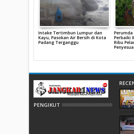
eruh, Perumda
Intake Tertimbun Lumpur dan
Perumda 
 Cepat Lakukan
Kayu, Pasokan Air Bersih di Kota
Perbaiki 
ingan
Padang Terganggu
Ribu Pel
Penyesua
RECE
PENGIKUT