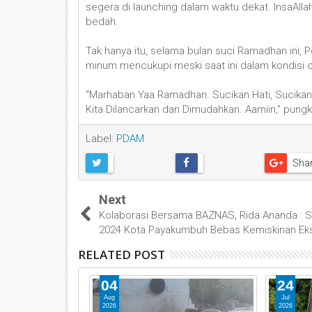
segera di launching dalam waktu dekat. InsaAllah
bedah.
Tak hanya itu, selama bulan suci Ramadhan ini,
minum mencukupi meski saat ini dalam kondisi c
“Marhaban Yaa Ramadhan. Sucikan Hati, Sucikan
Kita Dilancarkan dan Dimudahkan. Aamiin,” pungk
Label:
PDAM
Sha
Next
Kolaborasi Bersama BAZNAS, Rida Ananda :
2024 Kota Payakumbuh Bebas Kemiskinan Ek
RELATED POST
04
24
Aug
Jul
2026
2026