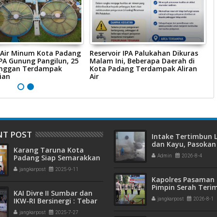
Air Minum Kota Padang
Reservoir IPA Palukahan Dikuras
S
IPA Gunung Pangilun, 25
Malam Ini, Beberapa Daerah di
H
anggan Terdampak
Kota Padang Terdampak Aliran
P
ian
Air
P
NT POST
Intake Tertimbun
dan Kayu, Pasokan 
Karang Taruna Kota
Bersih di Kota Pad
Padang Siap Semarakkan
Admin
2026-8-4
Terganggu
HUT ke-65 : Dari
jangkarpost
2025-9-11
Lapangan Hijau hingga
Kapolres Pasaman 
Malam Kebersamaan
Pimpin Serah Teri
KAI Divre II Sumbar dan
Jabatan PJU Polres
IKW-RI Bersinergi : Tebar
jangkarpost
2026-8-1
Kapolsek Sungai B
Kepedulian Sosial Untuk
jangkarpost
2025-7-27
Panti Asuhan