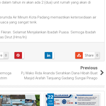
 dalam tahun ini akan ada 2 (dua) unit rumah yang akan di
 Perumda Air Minum Kota Padang memastikan ketersediaan air
uaca yang sangat terik.
 Fikiran. Selamat Menjalankan Ibadah Puasa. Semoga Ibadah
as Dirut.(Hms/In)
re
Share
0
0
Previous
 Semoga
P.j Wako Rida Ananda Serahkan Dana Hibah Buat
strim
Masjid Arafah Tanjuang Gadang Sungai Pinago
22
Jul
2026