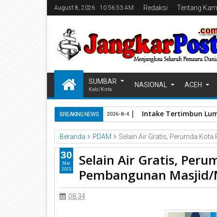
Redaksi
Tentang Kam
August 8, 2026
10:56:54 AM
SUMBAR
NASIONAL
ACEH
Kab/Kota
Intake Tertimbun Lum
BREAKING NEWS
2026-8-4
Beranda
PDAM
Selain Air Gratis, Perumda Ko
30
Selain Air Gratis, Per
Mar
Pembangunan Masjid/
2023
08.34