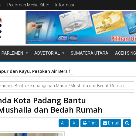
i
Pedoman Media Siber
Informasi
PARLEMEN
ADVETORIAL
SUMATERA UTARA
ACEH SING
pur dan Kayu, Pasokan Air Bersih di Kota Padang Terganggu
ta Padang Bantu Pembangunan Masjid/Mushalla dan Bedah Rumah
umda Kota Padang Bantu
Mushalla dan Bedah Rumah
A
+
A
-
Print
Email