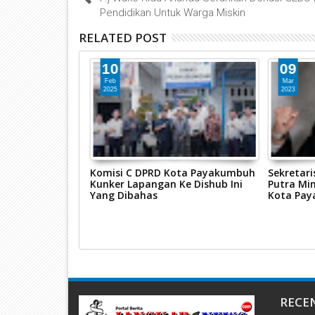
Pendidikan Untuk Warga Miskin
RELATED POST
10
09
Feb
Mar
2025
2023
kumbuh
Komisi C DPRD Kota Payakumbuh
Sekretari
an Wali Kota
Kunker Lapangan Ke Dishub Ini
Putra Mi
Tahun 2022
Yang Dibahas
Kota Pay
RECE