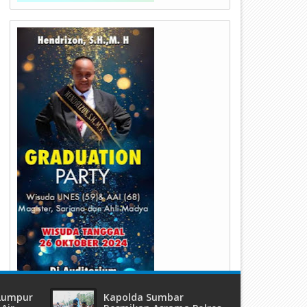
06
06
Mar
Feb
2023
2023
omisi C DPRD Kota Payakumbuh
Turun Lapangan Ke RSUD Ad
urlap Ke Embung Daerah
WD, Ketua Komisi C Ahmad Zi
imbukan
Kalau Managemennya Bagus
Maka Pelayanan Pasti Akan L
Bagus Lagi
 Lumpur
Kapolda Sumbar