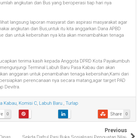
 jumlah angkutan dan Bus yang beroperasi tiap hari nya
ihat langsung laporan masyarat dan aspirasi masyarakat agar
ai angkutan dan Bus,untuk itu kita anggarkan Dana APBD
se dan untuk kebersihan nya kita akan menambahkan tenaga
gucapkan terima kasih kepada Anggota DPRD Kota Payakumbuh
u mengunjungi Terminal Labuh Baru Pasa Kabau dan akan
kan anggaran untuk penambahan tenaga kebersihan,Kami dari
persiapkan perencanaan nya secara matang,agar target PAD
p Devitra.
sa Kabau
,
Komisi C
,
Labuh Baru.
,
Turlap
re
Share
0
0
Previous
Dinas
Sekda Dafrul Pasi Buka Sosialisasi Penguatan Nilai-