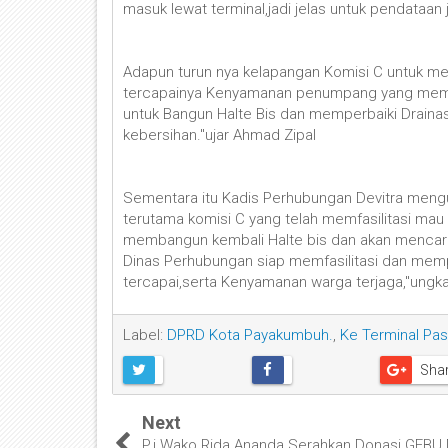
masuk lewat terminal,jadi jelas untuk pendataan
Adapun turun nya kelapangan Komisi C untuk mel
tercapainya Kenyamanan penumpang yang memak
untuk Bangun Halte Bis dan memperbaiki Draina
kebersihan."ujar Ahmad Zipal
Sementara itu Kadis Perhubungan Devitra men
terutama komisi C yang telah memfasilitasi ma
membangun kembali Halte bis dan akan mencari
Dinas Perhubungan siap memfasilitasi dan mem
tercapai,serta Kenyamanan warga terjaga,"ungka
Label:
DPRD Kota Payakumbuh.
,
Ke Terminal Pa
Sha
Next
P.j Wako Rida Ananda Serahkan Donasi GEBU 