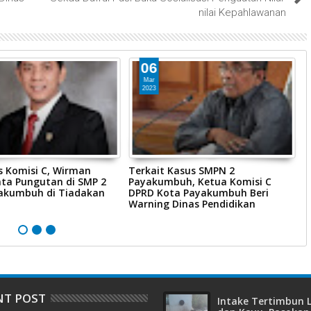
nilai Kepahlawanan
06
Mar
2023
s Komisi C, Wirman
Terkait Kasus SMPN 2
K
nta Pungutan di SMP 2
Payakumbuh, Ketua Komisi C
T
akumbuh di Tiadakan
DPRD Kota Payakumbuh Beri
L
Warning Dinas Pendidikan
NT POST
Intake Tertimbun