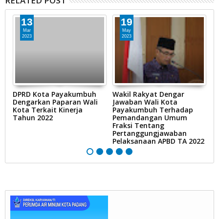
RELATED POST
13
19
Mar
May
2023
2023
DPRD Kota Payakumbuh
Wakil Rakyat Dengar
D
Dengarkan Paparan Wali
Jawaban Wali Kota
K
Kota Terkait Kinerja
Payakumbuh Terhadap
P
Tahun 2022
Pemandangan Umum
Ca
Fraksi Tentang
Pertanggungjawaban
Pelaksanaan APBD TA 2022