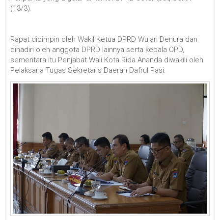
(13/3).
Rapat dipimpin oleh Wakil Ketua DPRD Wulan Denura dan
dihadiri oleh anggota DPRD lainnya serta kepala OPD,
sementara itu Penjabat Wali Kota Rida Ananda diwakili oleh
Pelaksana Tugas Sekretaris Daerah Dafrul Pasi.