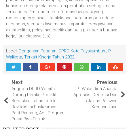
konsisten mengelola area-area perubahan sebagaimana
tertuang dalàm road map reformasi birokrasi yang
mencakup organisasi, tatalaksana, peraturan perundang-
undangan, sumber daya manusia aparatur, pengawasan,
akuntabilitas, pelayanan publik dan pola pikir serta budaya
kerja," pungkasnya (Jp)
Label:
Dengarkan Paparan
,
DPRD Kota Payakumbuh.
,
P.j
Walikota
,
Terkait Kinerja Tahun 2022.
Next
Previous
Anggota DPRD Yernita
P.j Wako Rida Ananda
Dorong Pemko Proaktif
Apresiasi Dedikasi Dan
Bebaskan Lahan Untuk
Totalitas Relawan
Revitalisasi Puskesmas
Kemanusiaan
Parit Rantang, Ada Program
Pusat Bisa Dijuluk