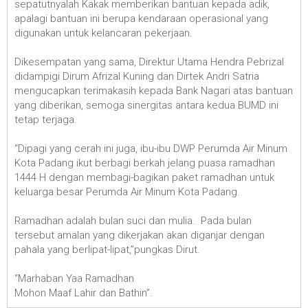
sepatutnyalah Kakak memberikan bantuan kepada adik,
apalagi bantuan ini berupa kendaraan operasional yang
digunakan untuk kelancaran pekerjaan.
Dikesempatan yang sama, Direktur Utama Hendra Pebrizal
didampigi Dirum Afrizal Kuning dan Dirtek Andri Satria
mengucapkan terimakasih kepada Bank Nagari atas bantuan
yang diberikan, semoga sinergitas antara kedua BUMD ini
tetap terjaga.
“Dipagi yang cerah ini juga, ibu-ibu DWP Perumda Air Minum
Kota Padang ikut berbagi berkah jelang puasa ramadhan
1444 H dengan membagi-bagikan paket ramadhan untuk
keluarga besar Perumda Air Minum Kota Padang.
Ramadhan adalah bulan suci dan mulia. Pada bulan
tersebut amalan yang dikerjakan akan diganjar dengan
pahala yang berlipat-lipat,”pungkas Dirut.
“Marhaban Yaa Ramadhan
Mohon Maaf Lahir dan Bathin”.