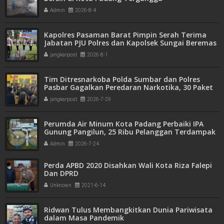
Admin
2026-8-4
Kapolres Pasaman Barat Pimpin Serah Terima
Jabatan PJU Polres dan Kapolsek Sungai Beremas
jangkarpost
2026-8-1
Tim Ditresnarkoba Polda Sumbar dan Polres
Pasbar Gagalkan Peredaran Narkotika, 30 Paket
Ganja Kering Siap Edar Disita
jangkarpost
2026-7-29
Perumda Air Minum Kota Padang Perbaiki IPA
Gunung Pangilun, 25 Ribu Pelanggan Terdampak
Penyesuaian
Admin
2026-7-24
Perda APBD 2020 Disahkan Wali Kota Riza Falepi
Dan DPRD
Unknown
2021-6-14
Ridwan Tulus Membangkitkan Dunia Pariwisata
dalam Masa Pandemik