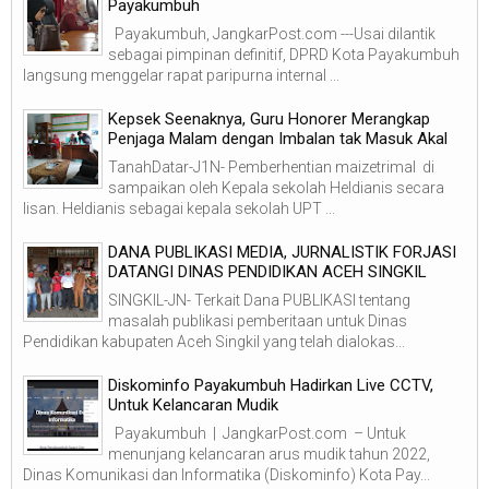
Payakumbuh
Payakumbuh, JangkarPost.com ---Usai dilantik
sebagai pimpinan definitif, DPRD Kota Payakumbuh
langsung menggelar rapat paripurna internal ...
Kepsek Seenaknya, Guru Honorer Merangkap
Penjaga Malam dengan Imbalan tak Masuk Akal
TanahDatar-J1N- Pemberhentian maizetrimal di
sampaikan oleh Kepala sekolah Heldianis secara
lisan. Heldianis sebagai kepala sekolah UPT ...
DANA PUBLIKASI MEDIA, JURNALISTIK FORJASI
DATANGI DINAS PENDIDIKAN ACEH SINGKIL
SINGKIL-JN- Terkait Dana PUBLIKASI tentang
masalah publikasi pemberitaan untuk Dinas
Pendidikan kabupaten Aceh Singkil yang telah dialokas...
Diskominfo Payakumbuh Hadirkan Live CCTV,
Untuk Kelancaran Mudik
Payakumbuh | JangkarPost.com – Untuk
menunjang kelancaran arus mudik tahun 2022,
Dinas Komunikasi dan Informatika (Diskominfo) Kota Pay...