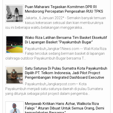
Puan Maharani Tegaskan Komitmen DPR RI
Mendorong Percepatan Pengesahan RUU TPKS
Jakarta , 6 Januari 2022* - Semakin banyak temuan
kasus kekerasan seksual dan kian memburuknya
isu ini beberapa waktu belakangan menggerakka...
Wako Riza Latihan Bersama Tim Basket Eksekutif
Di Lapangan Basket "Payakumbuh Bugar"
Payakumbuh,Jangkar1News.com --- Wali Kota Riza
Falepi terciduk sedang bermain basket di lapangan
olahraga outdoor Payakumbuh Bugar bersama T...
Satu Satunya Di Pulau Sumatra Kota Payakumbuh
Dipilih PT. Telkom Indonesia, Jadi Pilot Project
Pengembangan Integrated Dashboard Executive
Payakumbuh,Jangkarpost.com— Kota
Payakumbuh menjadi satu-satunya daerah di pulau Sumatera
yang ditunjuk sebagai pilot project dalam pengemba...
Menjawab Kritikan Haris Azhar, Walikota Riza
Falepi “ Aturan Dibuat Untuk Semua Orang, Demi
kemaslahatan Bersama.”