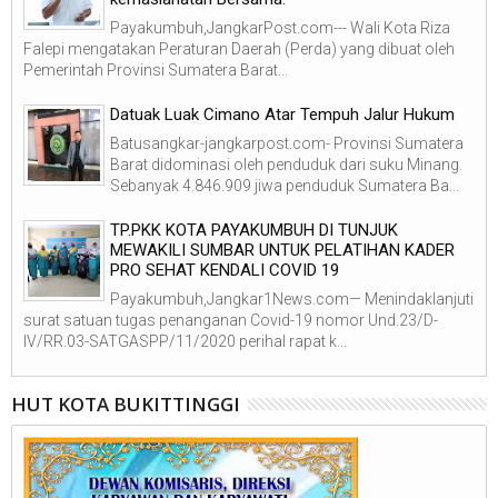
Payakumbuh,JangkarPost.com--- Wali Kota Riza
Falepi mengatakan Peraturan Daerah (Perda) yang dibuat oleh
Pemerintah Provinsi Sumatera Barat...
Datuak Luak Cimano Atar Tempuh Jalur Hukum
Batusangkar-jangkarpost.com- Provinsi Sumatera
Barat didominasi oleh penduduk dari suku Minang.
Sebanyak 4.846.909 jiwa penduduk Sumatera Ba...
TP.PKK KOTA PAYAKUMBUH DI TUNJUK
MEWAKILI SUMBAR UNTUK PELATIHAN KADER
PRO SEHAT KENDALI COVID 19
Payakumbuh,Jangkar1News.com— Menindaklanjuti
surat satuan tugas penanganan Covid-19 nomor Und.23/D-
IV/RR.03-SATGASPP/11/2020 perihal rapat k...
HUT KOTA BUKITTINGGI