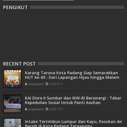
PENGIKUT
RECENT POST
Karang Taruna Kota Padang Siap Semarakkan
HUT ke-65 : Dari Lapangan Hijau hingga Malam
Kebersamaan
jangkarpost
2025-9-11
KAI Divre II Sumbar dan IKW-RI Bersinergi : Tebar
Kepedulian Sosial Untuk Panti Asuhan
jangkarpost
2025-7-27
Intake Tertimbun Lumpur dan Kayu, Pasokan Air
Bersih di Kota Padang Terganggu