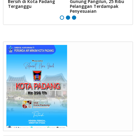
Bersih di Kota Padang
Gunung Pangilun, 25 Ribu
B
Terganggu
Pelanggan Terdampak
P
Penyesuaian
Ai