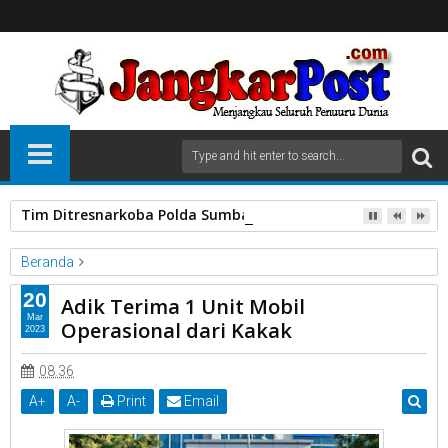
Tim Ditresnarkoba Polda Sumbar dan Polres Pasbar Gagalkan
Beranda
PDAM
Adik Terima 1 Unit Mobil Operasional dari Kakak
20
Adik Terima 1 Unit Mobil
Mar
Operasional dari Kakak
2023
08.36
A
+
A
-
Print
Email