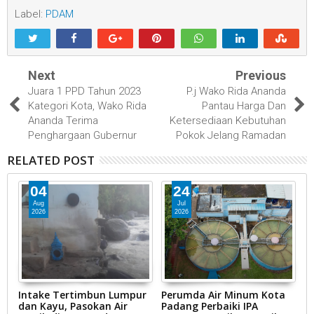
Label:
PDAM
Next
Previous
Juara 1 PPD Tahun 2023
P.j Wako Rida Ananda
Kategori Kota, Wako Rida
Pantau Harga Dan
Ananda Terima
Ketersediaan Kebutuhan
Penghargaan Gubernur
Pokok Jelang Ramadan
RELATED POST
04
24
Aug
Jul
2026
2026
Intake Tertimbun Lumpur
Perumda Air Minum Kota
R
ak
dan Kayu, Pasokan Air
Padang Perbaiki IPA
D