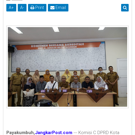
A
+
A
-
Print
Email
Payakumbuh,
JangkarPost.com
--- Komisi C DPRD Kota