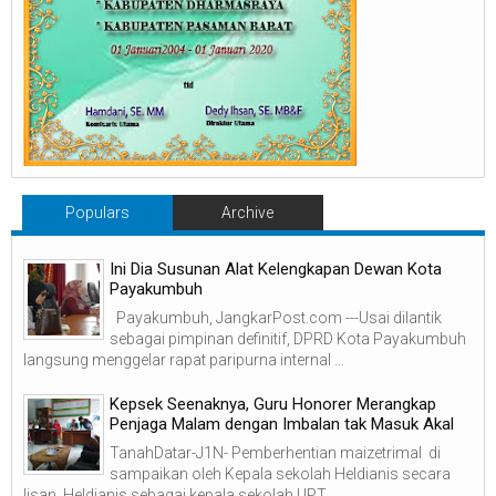
Populars
Archive
Ini Dia Susunan Alat Kelengkapan Dewan Kota
Payakumbuh
Payakumbuh, JangkarPost.com ---Usai dilantik
sebagai pimpinan definitif, DPRD Kota Payakumbuh
langsung menggelar rapat paripurna internal ...
Kepsek Seenaknya, Guru Honorer Merangkap
Penjaga Malam dengan Imbalan tak Masuk Akal
TanahDatar-J1N- Pemberhentian maizetrimal di
sampaikan oleh Kepala sekolah Heldianis secara
lisan. Heldianis sebagai kepala sekolah UPT ...