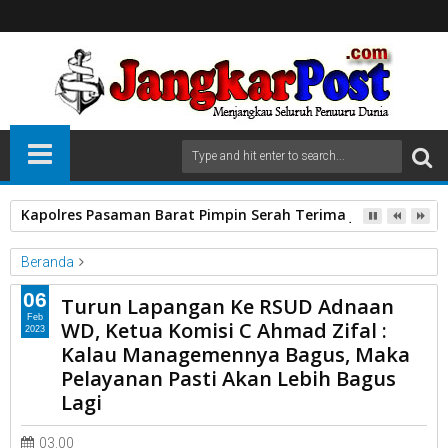
Kapolres Pasaman Barat Pimpin Serah Terima Jabatan PJU P
Beranda
DPRD Kota Payakumbuh.
Komisi C
06
Turun Lapangan Ke RSUD Adnaan
Turlap Ke RSUD ADNAAN WD
Feb
WD, Ketua Komisi C Ahmad Zifal :
2023
Turun Lapangan Ke RSUD Adnaan WD, Ketua Komisi C Ahmad
Kalau Managemennya Bagus, Maka
Zifal : Kalau Managemennya Bagus, Maka Pelayanan Pasti Akan
Pelayanan Pasti Akan Lebih Bagus
Lebih Bagus Lagi
Lagi
03.00