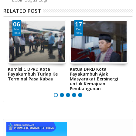
Lebih Bagus Lagi
RELATED POST
06
17
Mar
Dec
2023
2024
Komisi C DPRD Kota
Ketua DPRD Kota
D
Payakumbuh Turlap Ke
Payakumbuh Ajak
M
Terminal Pasa Kabau
Masyarakat Bersinergi
g
untuk Kemajuan
Pembangunan