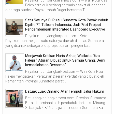
Payakumbuh,Jangkar1News.com --- Wali Kota Riza
Falepi terciduk sedang bermain basket di lapangan
olahraga outdoor Payakumbuh Bugar bersama T...
Satu Satunya Di Pulau Sumatra Kota Payakumbuh
Dipilih PT. Telkom Indonesia, Jadi Pilot Project
Pengembangan Integrated Dashboard Executive
Payakumbuh,Jangkarpost.com— Kota
Payakumbuh menjadi satu-satunya daerah di pulau Sumatera
yang ditunjuk sebagai pilot project dalam pengemba...
Menjawab Kritikan Haris Azhar, Walikota Riza
Falepi “ Aturan Dibuat Untuk Semua Orang, Demi
kemaslahatan Bersama.”
Payakumbuh,JangkarPost.com--- Wali Kota Riza
Falepi mengatakan Peraturan Daerah (Perda) yang dibuat oleh
Pemerintah Provinsi Sumatera Barat...
Datuak Luak Cimano Atar Tempuh Jalur Hukum
Batusangkar-jangkarpost.com- Provinsi Sumatera
Barat didominasi oleh penduduk dari suku Minang.
Sebanyak 4.846.909 jiwa penduduk Sumatera Ba...