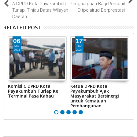
A DPRD Kota Payakumbuh
Penghargaan Bagi Personil
Turlap, Tinjau Batas Wilayah
Ditpolairud Berprestasi
Daerah
RELATED POST
06
17
Mar
Dec
2023
2024
u
Komisi C DPRD Kota
Ketua DPRD Kota
D
an
Payakumbuh Turlap Ke
Payakumbuh Ajak
M
Terminal Pasa Kabau
Masyarakat Bersinergi
untuk Kemajuan
Pembangunan