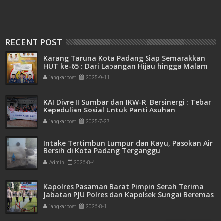
RECENT POST
Karang Taruna Kota Padang Siap Semarakkan
HUT ke-65 : Dari Lapangan Hijau hingga Malam
Kebersamaan
jangkarpost
2025-9-11
KAI Divre II Sumbar dan IKW-RI Bersinergi : Tebar
Kepedulian Sosial Untuk Panti Asuhan
jangkarpost
2025-7-27
Intake Tertimbun Lumpur dan Kayu, Pasokan Air
Bersih di Kota Padang Terganggu
Admin
2026-8-4
Kapolres Pasaman Barat Pimpin Serah Terima
Jabatan PJU Polres dan Kapolsek Sungai Beremas
jangkarpost
2026-8-1