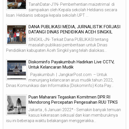
TanahDatar-J1N- Pemberhentian maizetrimal di
sampaikan oleh Kepala sekolah Heldianis secara
lisan. Heldianis sebagai kepala sekolah UPT ...
DANA PUBLIKASI MEDIA, JURNALISTIK FORJASI
DATANGI DINAS PENDIDIKAN ACEH SINGKIL
SINGKIL-JN- Terkait Dana PUBLIKASI tentang
masalah publikasi pemberitaan untuk Dinas
Pendidikan kabupaten Aceh Singkil yang telah dialokas...
Diskominfo Payakumbuh Hadirkan Live CCTV,
Untuk Kelancaran Mudik
Payakumbuh | JangkarPost.com – Untuk
menunjang kelancaran arus mudik tahun 2022,
Dinas Komunikasi dan Informatika (Diskominfo) Kota Pay...
Puan Maharani Tegaskan Komitmen DPR RI
Mendorong Percepatan Pengesahan RUU TPKS
Jakarta , 6 Januari 2022* - Semakin banyak temuan
kasus kekerasan seksual dan kian memburuknya
isu ini beberapa waktu belakangan menggerakka...