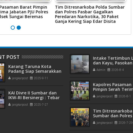
 Pasaman Barat Pimpin
Tim Ditresnarkoba Polda Sumbar
P
ima Jabatan PJU Polres
dan Polres Pasbar Gagalkan
P
lsek Sungai Beremas
Peredaran Narkotika, 30 Paket
R
Ganja Kering Siap Edar Disita
P
NT POST
Intake Tertimbun
dan Kayu, Pasokan 
Karang Taruna Kota
Bersih di Kota Pad
Padang Siap Semarakkan
Admin
2026-8-4
Terganggu
HUT ke-65 : Dari
jangkarpost
2025-9-11
Lapangan Hijau hingga
Kapolres Pasaman 
Malam Kebersamaan
Pimpin Serah Teri
KAI Divre II Sumbar dan
Jabatan PJU Polres
IKW-RI Bersinergi : Tebar
jangkarpost
2026-8-1
Kapolsek Sungai B
Kepedulian Sosial Untuk
jangkarpost
2025-7-27
Panti Asuhan
Tim Ditresnarkoba
Sumbar dan Polres
Gagalkan Peredar
jangkarpost
2026-7-29
Narkotika, 30 Pake
Kering Siap Edar Di