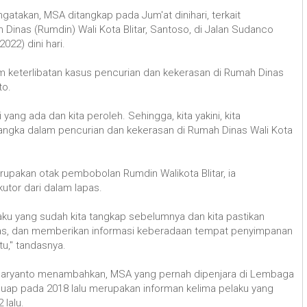
atakan, MSA ditangkap pada Jum'at dinihari, terkait
inas (Rumdin) Wali Kota Blitar, Santoso, di Jalan Sudanco
022) dini hari.
keterlibatan kasus pencurian dan kekerasan di Rumah Dinas
nto.
yang ada dan kita peroleh. Sehingga, kita yakini, kita
angka dalam pencurian dan kekerasan di Rumah Dinas Wali Kota
upakan otak pembobolan Rumdin Walikota Blitar, ia
utor dari dalam lapas.
elaku yang sudah kita tangkap sebelumnya dan kita pastikan
pas, dan memberikan informasi keberadaan tempat penyimpanan
tu," tandasnya.
aryanto menambahkan, MSA yang pernah dipenjara di Lembaga
uap pada 2018 lalu merupakan informan kelima pelaku yang
 lalu.