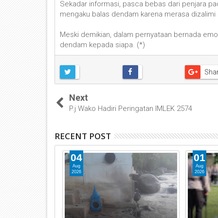
Sekadar informasi, pasca bebas dari penjara pa
mengaku balas dendam karena merasa dizalimi ol
Meski demikian, dalam pernyataan bernada emosi
dendam kepada siapa. (*)
Sha
Next
P.j Wako Hadiri Peringatan IMLEK 2574
RECENT POST
04
01
Aug
Aug
2026
2026