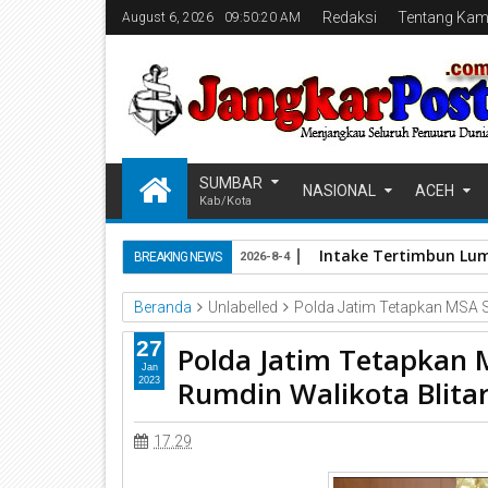
Redaksi
Tentang Kam
August 6, 2026
09:50:21 AM
SUMBAR
NASIONAL
ACEH
Kab/Kota
Intake Tertimbun Lum
BREAKING NEWS
2026-8-4
Beranda
Unlabelled
Polda Jatim Tetapkan MSA S
27
Polda Jatim Tetapkan 
Jan
Rumdin Walikota Blita
2023
17.29