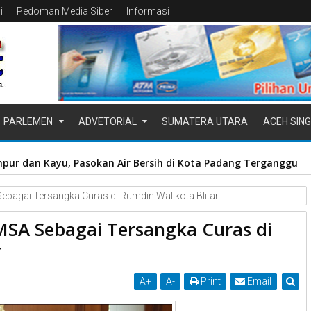
i
Pedoman Media Siber
Informasi
PARLEMEN
ADVETORIAL
SUMATERA UTARA
ACEH SING
pur dan Kayu, Pasokan Air Bersih di Kota Padang Terganggu
ebagai Tersangka Curas di Rumdin Walikota Blitar
MSA Sebagai Tersangka Curas di
r
A
+
A
-
Print
Email