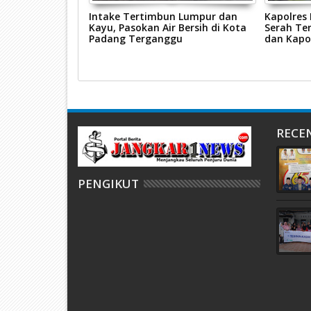
ggalang 2026,
Intake Tertimbun Lumpur dan
Kapolres
s Pasaman Barat
Kayu, Pasokan Air Bersih di Kota
Serah Ter
sus Tindak
Padang Terganggu
dan Kapo
n
RECE
PENGIKUT