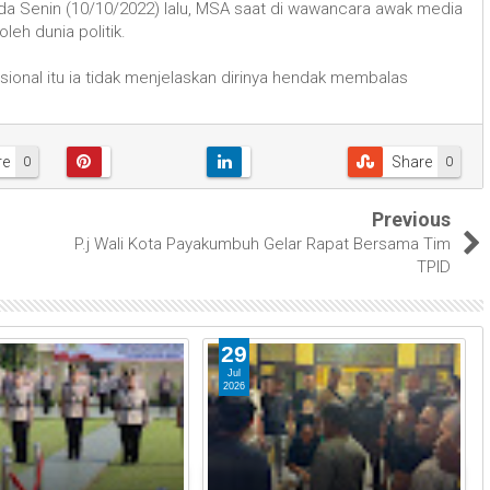
da Senin (10/10/2022) lalu, MSA saat di wawancara awak media
eh dunia politik.
onal itu ia tidak menjelaskan dirinya hendak membalas
re
Share
0
0
Previous
P.j Wali Kota Payakumbuh Gelar Rapat Bersama Tim
TPID
29
Jul
2026