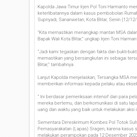
Kapolda Jawa Timur Irjen Pol Toni Harmanto meng
keterlibatannya dalam kasus pembobolan Rumah D
Supriyadi, Sananwetan, Kota Blitar, Senin (12/12/2
"Kita memastikan menangkap mantan MSA dalam 
Bapak Wali Kota Blitar," ungkap Irjen Toni Harma
"Jadi kami tegaskan dengan fakta dan bukti-bukti 
memastikan yang bersangkutan ini sebagai ters
Blitar," tambahnya.
Lanjut Kapolda menjelaskan, Tersangka MSA mer
memberikan informasi kepada pelaku atau eksek
" Ini berdasar pemeriksaan intensif dari para p
mereka bertemu, dan berkomunikasi di satu la
uang dan waktu yang baik untuk melakukan aksi i
Sementara Dirreskrimum Kombes Pol Totok Suh
Pemasyarakatan (Lapas) Sragen, karena kasus s
melakukan perampokan pada 12 Desember 2022