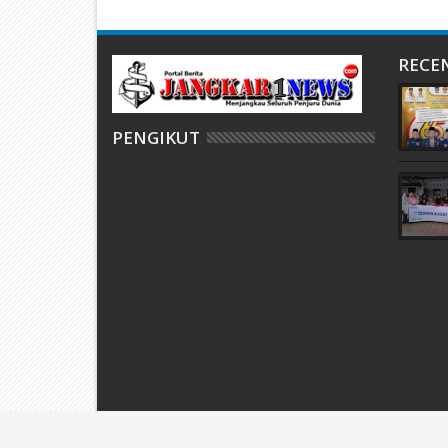
RECE
PENGIKUT
JangkarPost.com
© 2016. All Rights Reserved.