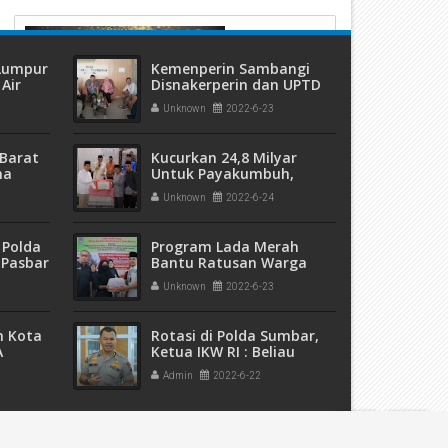
 Lumpur
Kemenperin Sambangi
Air
Disnakerperin dan UPTD
ang
P3R Kota Payakumbuh
Unknown
2022-6-23
Barat
Kucurkan 24,8 Milyar
ma
Untuk Payakumbuh,
 dan
Gubernur: Mari Kita
Unknown
2022-6-24
eremas
Sukseskan Tol Sumbar-
Riau
 Polda
Program Lada Merah
 Pasbar
Bantu Ratusan Warga
an
Tak Mampu Di
Unknown
2022-6-23
t Ganja
Kecamatan Latina
sita
m Kota
Rotasi di Polda Sumbar,
A
Ketua IKW RI : Beliau
5 Ribu
Dekat Pada Awak Media
Admin
2022-6-22
pak
Powered by
MAH-2017