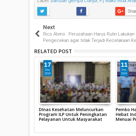
Label:
bantuan gempa Cianjur
,
P.j Wako Rida An
Sha
Next
Rico Alvino : Perusahaan Harus Rutin Lakukan
Pengecekan agar tidak Terjadi Kecelakaan Ke
RELATED POST
17
11
Dec
Dec
2024
2024
nda Apresiasi
DInas Kesehatan Meluncurkan
Pemko Ha
yar, Di Usia
Program ILP Untuk Peningkatan
Hebat In
h
Pelayanan Untuk Masyarakat
Menuai Pr