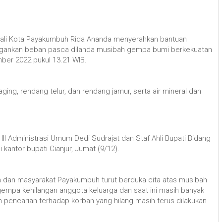
Wali Kota Payakumbuh Rida Ananda menyerahkan bantuan
ngankan beban pasca dilanda musibah gempa bumi berkekuatan
ber 2022 pukul 13.21 WIB.
ing, rendang telur, dan rendang jamur, serta air mineral dan
n III Administrasi Umum Dedi Sudrajat dan Staf Ahli Bupati Bidang
kantor bupati Cianjur, Jumat (9/12).
dan masyarakat Payakumbuh turut berduka cita atas musibah
 gempa kehilangan anggota keluarga dan saat ini masih banyak
n pencarian terhadap korban yang hilang masih terus dilakukan