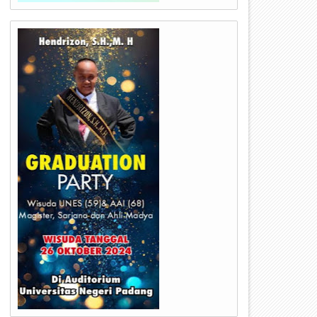
20
15
Nov
Nov
2024
2024
emko Payakumbuh Kembali
P.j Wako Pastikan Daging Sap
enggelar Pasar Murah di Pasar
Pasar Ibuh Aman Di Konsums
d.Kaduduk