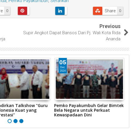
anda
,
Pemko Payakumbuh
,
Serahkan
re
Share
0
0
Previous
Supir Angkot Dapat Bansos Dari Pj. Wali Kota Rida
rja
Ananda
05
Dec
2024
dirkan Talkshow "Guru
Pemko Payakumbuh Gelar Bimtek
P
donesia Kuat yang
Bela Negara untuk Perkuat
M
estasi"
Kewaspadaan Dini
P