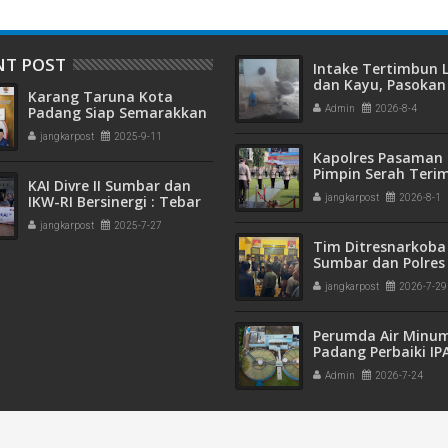
NT POST
Intake Tertimbun
dan Kayu, Pasokan 
Karang Taruna Kota
Bersih di Kota Pad
Padang Siap Semarakkan
Admin
2026-8-4
Terganggu
HUT ke-65 : Dari
jangkarpost
2025-9-11
Lapangan Hijau hingga
Kapolres Pasaman 
Malam Kebersamaan
Pimpin Serah Teri
KAI Divre II Sumbar dan
Jabatan PJU Polres
IKW-RI Bersinergi : Tebar
jangkarpost
2026-8-1
Kapolsek Sungai B
Kepedulian Sosial Untuk
jangkarpost
2025-7-27
Panti Asuhan
Tim Ditresnarkoba
Sumbar dan Polres
Gagalkan Peredar
jangkarpost
2026-7-29
Narkotika, 30 Pake
Kering Siap Edar Di
Perumda Air Minu
Padang Perbaiki IP
Gunung Pangilun, 2
Admin
2026-7-24
Pelanggan Terdam
Penyesuaian