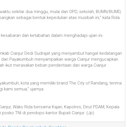
waktu sekitar dua minggu, mulai dari OPD, sekolah, BUMN/BUMD,
ngkan sebagai bentuk kepedulian atas musibah ini," kata Rida.
n kesabaran dan ketabahan dalam menghadapi ujian ini.
Pemkab Cianjur Dedi Sudrajat yang menyambut hangat kedatangan
ang dari Payakumbuh menyampaikan warga Cianjur mengucapkan
h ikut merasakan beban penderitaan dari warga Cianjur.
yakumbuh, kota yang memiliki brand The City of Randang, terima
gi kami semua," ujarnya.
anjur, Wako Rida bersama Kajari, Kapolres, Dirut PDAM, Kepala
 posko TNI di pendopo kantor Bupati Cianjur. (Jp)