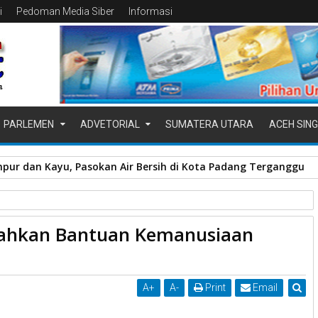
i
Pedoman Media Siber
Informasi
PARLEMEN
ADVETORIAL
SUMATERA UTARA
ACEH SING
pur dan Kayu, Pasokan Air Bersih di Kota Padang Terganggu
emko Payakumbuh
Serahkan
rahkan Bantuan Kemanusiaan
Untuk Cianjur
A
+
A
-
Print
Email