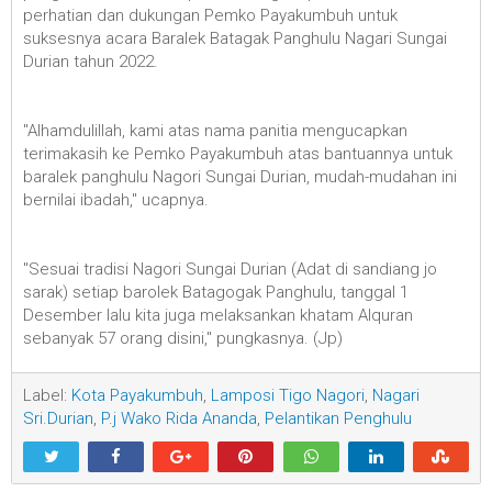
perhatian dan dukungan Pemko Payakumbuh untuk
suksesnya acara Baralek Batagak Panghulu Nagari Sungai
Durian tahun 2022.
"Alhamdulillah, kami atas nama panitia mengucapkan
terimakasih ke Pemko Payakumbuh atas bantuannya untuk
baralek panghulu Nagori Sungai Durian, mudah-mudahan ini
bernilai ibadah," ucapnya.
"Sesuai tradisi Nagori Sungai Durian (Adat di sandiang jo
sarak) setiap barolek Batagogak Panghulu, tanggal 1
Desember lalu kita juga melaksankan khatam Alquran
sebanyak 57 orang disini," pungkasnya. (Jp)
Label:
Kota Payakumbuh
,
Lamposi Tigo Nagori
,
Nagari
Sri.Durian
,
P.j Wako Rida Ananda
,
Pelantikan Penghulu