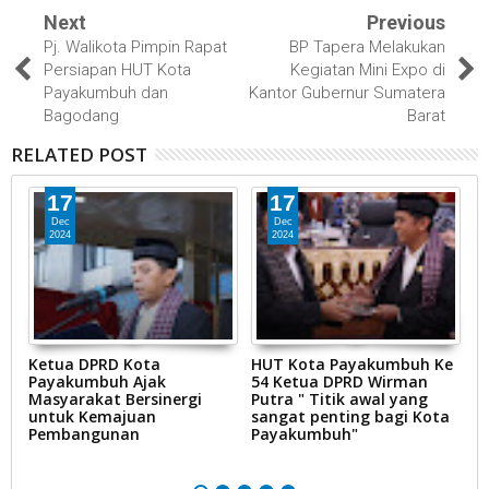
Next
Previous
Pj. Walikota Pimpin Rapat
BP Tapera Melakukan
Persiapan HUT Kota
Kegiatan Mini Expo di
Payakumbuh dan
Kantor Gubernur Sumatera
Bagodang
Barat
RELATED POST
17
17
Dec
Dec
2024
2024
Ketua DPRD Kota
HUT Kota Payakumbuh Ke
K
BD
Payakumbuh Ajak
54 Ketua DPRD Wirman
1
Masyarakat Bersinergi
Putra " Titik awal yang
P
untuk Kemajuan
sangat penting bagi Kota
Pembangunan
Payakumbuh"