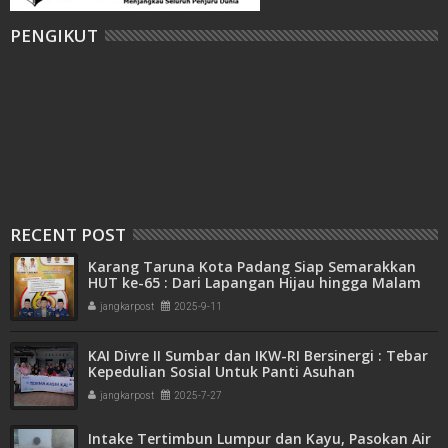
PENGIKUT
RECENT POST
Karang Taruna Kota Padang Siap Semarakkan
HUT ke-65 : Dari Lapangan Hijau hingga Malam
Kebersamaan
jangkarpost
2025-9-11
KAI Divre II Sumbar dan IKW-RI Bersinergi : Tebar
Kepedulian Sosial Untuk Panti Asuhan
jangkarpost
2025-7-27
Intake Tertimbun Lumpur dan Kayu, Pasokan Air