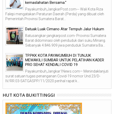
kemaslahatan Bersama.”
Payakumbuh,JangkarPost.com--- Wali Kota Riza
Falepi mengatakan Peraturan Daerah (Perda) yang dibuat oleh
Pemerintah Provinsi Sumatera Barat...
Datuak Luak Cimano Atar Tempuh Jalur Hukum
Batusangkar-jangkarpost.com- Provinsi Sumatera
Barat didominasi oleh penduduk dari suku Minang.
Sebanyak 4.846.909 jiwa penduduk Sumatera Ba...
TP.PKK KOTA PAYAKUMBUH DI TUNJUK
MEWAKILI SUMBAR UNTUK PELATIHAN KADER
PRO SEHAT KENDALI COVID 19
Payakumbuh,Jangkar1News.com— Menindaklanjuti
surat satuan tugas penanganan Covid-19 nomor Und.23/D-
IV/RR.03-SATGASPP/11/2020 perihal rapat k...
HUT KOTA BUKITTINGGI