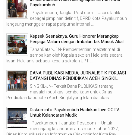
Payakumbuh
Payakumbuh, JangkarPost.com ---Usai dilantik
sebagai pimpinan definitif, DPRD Kota Payakumbuh
langsung menggelar rapat paripurna internal ...
Kepsek Seenaknya, Guru Honorer Merangkap
Penjaga Malam dengan Imbalan tak Masuk Akal
TanahDatar-J1N- Pemberhentian maizetrimal di
sampaikan oleh Kepala sekolah Heldianis secara
lisan. Heldianis sebagai kepala sekolah UPT ...
DANA PUBLIKASI MEDIA, JURNALISTIK FORJASI
DATANGI DINAS PENDIDIKAN ACEH SINGKIL
SINGKIL-JN- Terkait Dana PUBLIKASI tentang
masalah publikasi pemberitaan untuk Dinas
Pendidikan kabupaten Aceh Singkil yang telah dialokas...
Diskominfo Payakumbuh Hadirkan Live CCTV,
Untuk Kelancaran Mudik
Payakumbuh | JangkarPost.com – Untuk
menunjang kelancaran arus mudik tahun 2022,
Dinas Komunikasi dan Informatika (Diskominfo) Kota Pay...