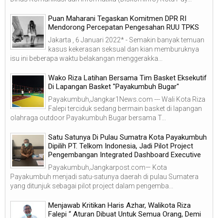
Puan Maharani Tegaskan Komitmen DPR RI
Mendorong Percepatan Pengesahan RUU TPKS
Jakarta , 6 Januari 2022* - Semakin banyak temuan
kasus kekerasan seksual dan kian memburuknya
isu ini beberapa waktu belakangan menggerakka...
Wako Riza Latihan Bersama Tim Basket Eksekutif
Di Lapangan Basket "Payakumbuh Bugar"
Payakumbuh,Jangkar1News.com --- Wali Kota Riza
Falepi terciduk sedang bermain basket di lapangan
olahraga outdoor Payakumbuh Bugar bersama T...
Satu Satunya Di Pulau Sumatra Kota Payakumbuh
Dipilih PT. Telkom Indonesia, Jadi Pilot Project
Pengembangan Integrated Dashboard Executive
Payakumbuh,Jangkarpost.com— Kota
Payakumbuh menjadi satu-satunya daerah di pulau Sumatera
yang ditunjuk sebagai pilot project dalam pengemba...
Menjawab Kritikan Haris Azhar, Walikota Riza
Falepi “ Aturan Dibuat Untuk Semua Orang, Demi