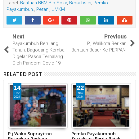
Label:
Bantuan BBM Bio Solar
,
Bersubsidi
,
Pemko
Payakumbuh.
,
Petani
,
UMKM
Next
Previous
Payakumbuh Berulang
P.j Walikota Berikan
Tahun, Bagodang Kembali
Bantuan Busur Ke PERPANI
Digelar Pasca Terhalang
Oleh Pandemi Covid-19
RELATED POST
14
22
Dec
Nov
2024
2024
P.j Wako Suprayitno
Pemko Payakumbuh
D
Resmikan Gedung
Sosialisasi Perda Pajak
K