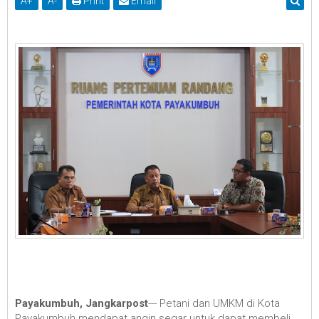
A
+
A
-
Print
Email
Payakumbuh, Jangkarpost
--- Petani dan UMKM di Kota
Payakumbuh mendapat angin segar untuk dapat membeli