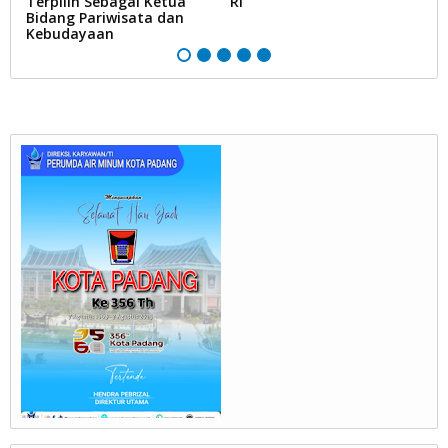
m
Terpilih Sebagai Ketua
RI
P
n
Bidang Pariwisata dan
U
Kebudayaan