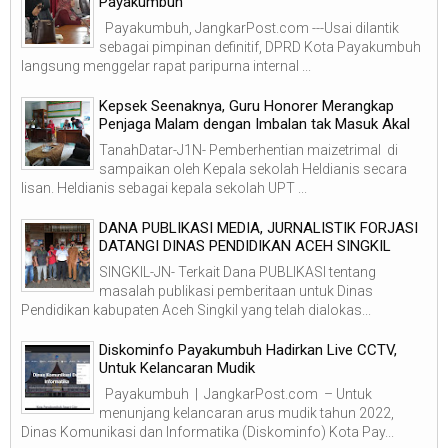
Payakumbuh
Payakumbuh, JangkarPost.com ---Usai dilantik
sebagai pimpinan definitif, DPRD Kota Payakumbuh
langsung menggelar rapat paripurna internal ...
Kepsek Seenaknya, Guru Honorer Merangkap
Penjaga Malam dengan Imbalan tak Masuk Akal
TanahDatar-J1N- Pemberhentian maizetrimal di
sampaikan oleh Kepala sekolah Heldianis secara
lisan. Heldianis sebagai kepala sekolah UPT ...
DANA PUBLIKASI MEDIA, JURNALISTIK FORJASI
DATANGI DINAS PENDIDIKAN ACEH SINGKIL
SINGKIL-JN- Terkait Dana PUBLIKASI tentang
masalah publikasi pemberitaan untuk Dinas
Pendidikan kabupaten Aceh Singkil yang telah dialokas...
Diskominfo Payakumbuh Hadirkan Live CCTV,
Untuk Kelancaran Mudik
Payakumbuh | JangkarPost.com – Untuk
menunjang kelancaran arus mudik tahun 2022,
Dinas Komunikasi dan Informatika (Diskominfo) Kota Pay...