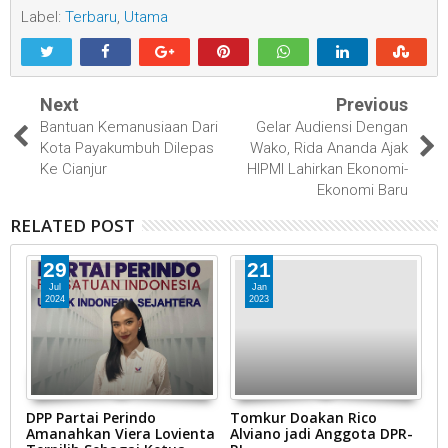
Label:
Terbaru
,
Utama
Next
Previous
Bantuan Kemanusiaan Dari
Gelar Audiensi Dengan
Kota Payakumbuh Dilepas
Wako, Rida Ananda Ajak
Ke Cianjur
HIPMI Lahirkan Ekonomi-
Ekonomi Baru
RELATED POST
29
21
Jul
Jan
2024
2023
DPP Partai Perindo
Tomkur Doakan Rico
K
Amanahkan Viera Lovienta
Alviano jadi Anggota DPR-
P