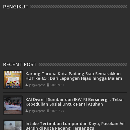
PENGIKUT
RECENT POST
Karang Taruna Kota Padang Siap Semarakkan
HUT ke-65 : Dari Lapangan Hijau hingga Malam
Kebersamaan
jangkarpost
2025-9-11
KAI Divre II Sumbar dan IKW-RI Bersinergi : Tebar
Kepedulian Sosial Untuk Panti Asuhan
jangkarpost
2025-7-27
Intake Tertimbun Lumpur dan Kayu, Pasokan Air
Bersih di Kota Padang Terganggu