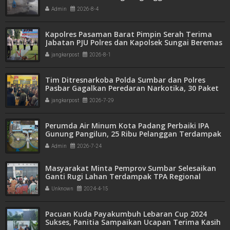
Admin
2026-8-4
Kapolres Pasaman Barat Pimpin Serah Terima
Jabatan PJU Polres dan Kapolsek Sungai Beremas
jangkarpost
2026-8-1
Tim Ditresnarkoba Polda Sumbar dan Polres
Pasbar Gagalkan Peredaran Narkotika, 30 Paket
Ganja Kering Siap Edar Disita
jangkarpost
2026-7-29
Perumda Air Minum Kota Padang Perbaiki IPA
Gunung Pangilun, 25 Ribu Pelanggan Terdampak
Penyesuaian
Admin
2026-7-24
Masyarakat Minta Pemprov Sumbar Selesaikan
Ganti Rugi Lahan Terdampak TPA Regional
Payakumbuh
Unknown
2024-4-15
Pacuan Kuda Payakumbuh Lebaran Cup 2024
Sukses, Panitia Sampaikan Ucapan Terima Kasih