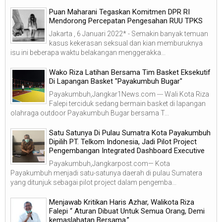
Puan Maharani Tegaskan Komitmen DPR RI
Mendorong Percepatan Pengesahan RUU TPKS
Jakarta , 6 Januari 2022* - Semakin banyak temuan
kasus kekerasan seksual dan kian memburuknya
isu ini beberapa waktu belakangan menggerakka...
Wako Riza Latihan Bersama Tim Basket Eksekutif
Di Lapangan Basket "Payakumbuh Bugar"
Payakumbuh,Jangkar1News.com --- Wali Kota Riza
Falepi terciduk sedang bermain basket di lapangan
olahraga outdoor Payakumbuh Bugar bersama T...
Satu Satunya Di Pulau Sumatra Kota Payakumbuh
Dipilih PT. Telkom Indonesia, Jadi Pilot Project
Pengembangan Integrated Dashboard Executive
Payakumbuh,Jangkarpost.com— Kota
Payakumbuh menjadi satu-satunya daerah di pulau Sumatera
yang ditunjuk sebagai pilot project dalam pengemba...
Menjawab Kritikan Haris Azhar, Walikota Riza
Falepi “ Aturan Dibuat Untuk Semua Orang, Demi
kemaslahatan Bersama.”