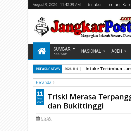
Redaksi
Tentang Kam
August 9, 2026
11:42:39 AM
SUMBAR
NASIONAL
ACEH
Kab/Kota
Intake Tertimbun Lum
BREAKING NEWS
2026-8-4
Beranda
Agam
Bukittinggi
Provinsi Sumatra Barat
Tris
11
Triski Merasa Terpangg
Nov
dan Bukittinggi
2022
05.59