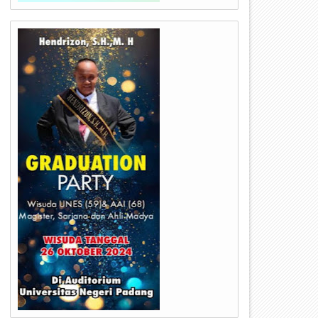
04
20
May
Feb
2024
2024
KW-RI Datangi Rumah Duka Alm
Irjen Pol Suharyono buka
amba dan Alm Istri Syafrizal
Pelatihan Peningkatan
an
Kapabilitas APIP di Lingkung
Polda Sumbar