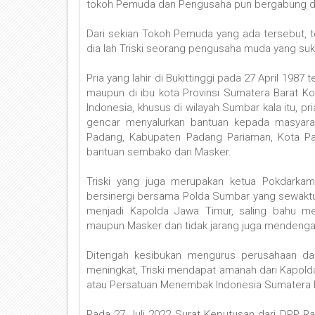
tokoh Pemuda dan Pengusaha pun bergabung di P
Dari sekian Tokoh Pemuda yang ada tersebut, te
dia lah Triski seorang pengusaha muda yang suk
Pria yang lahir di Bukittinggi pada 27 April 1987 t
maupun di ibu kota Provinsi Sumatera Barat K
Indonesia, khusus di wilayah Sumbar kala itu,
gencar menyalurkan bantuan kepada masyarak
Padang, Kabupaten Padang Pariaman, Kota Par
bantuan sembako dan Masker.
Triski yang juga merupakan ketua Pokdarkam
bersinergi bersama Polda Sumbar yang sewaktu 
menjadi Kapolda Jawa Timur, saling bahu m
maupun Masker dan tidak jarang juga mendengar 
Ditengah kesibukan mengurus perusahaan dan 
meningkat, Triski mendapat amanah dari Kapold
atau Persatuan Menembak Indonesia Sumatera B
Pada 27 Juli 2022 Surat Keputusan dari DPP Pa