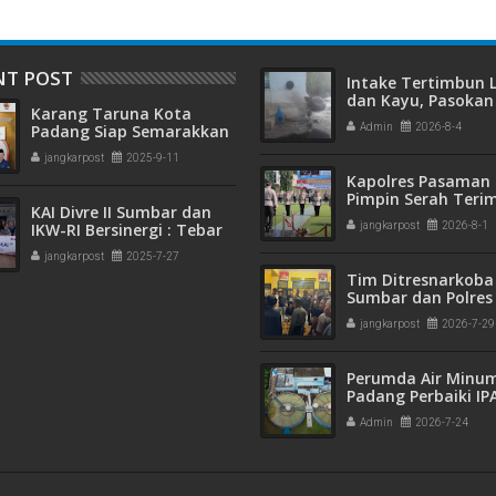
NT POST
Intake Tertimbun
dan Kayu, Pasokan 
Karang Taruna Kota
Bersih di Kota Pad
Padang Siap Semarakkan
Admin
2026-8-4
Terganggu
HUT ke-65 : Dari
jangkarpost
2025-9-11
Lapangan Hijau hingga
Kapolres Pasaman 
Malam Kebersamaan
Pimpin Serah Teri
KAI Divre II Sumbar dan
Jabatan PJU Polres
IKW-RI Bersinergi : Tebar
jangkarpost
2026-8-1
Kapolsek Sungai B
Kepedulian Sosial Untuk
jangkarpost
2025-7-27
Panti Asuhan
Tim Ditresnarkoba
Sumbar dan Polres
Gagalkan Peredar
jangkarpost
2026-7-29
Narkotika, 30 Pake
Kering Siap Edar Di
Perumda Air Minu
Padang Perbaiki IP
Gunung Pangilun, 2
Admin
2026-7-24
Pelanggan Terdam
Penyesuaian