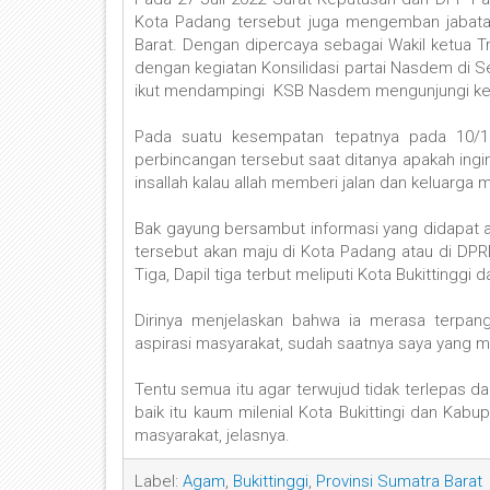
Kota Padang tersebut juga mengemban jabata
Barat. Dengan dipercaya sebagai Wakil ketua Tr
dengan kegiatan Konsilidasi partai Nasdem di Se
ikut mendampingi KSB Nasdem mengunjungi ke
Pada suatu kesempatan tepatnya pada 10/11
perbincangan tersebut saat ditanya apakah ing
insallah kalau allah memberi jalan dan keluarg
Bak gayung bersambut informasi yang didapat 
tersebut akan maju di Kota Padang atau di DPR
Tiga, Dapil tiga terbut meliputi Kota Bukittingg
Dirinya menjelaskan bahwa ia merasa terpan
aspirasi masyarakat, sudah saatnya saya yang 
Tentu semua itu agar terwujud tidak terlepas d
baik itu kaum milenial Kota Bukittingi dan Ka
masyarakat, jelasnya.
Label:
Agam
,
Bukittinggi
,
Provinsi Sumatra Barat