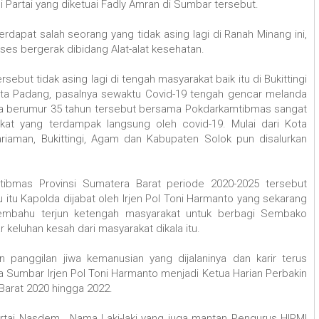
artai yang diketuai Fadly Amran di Sumbar tersebut.
rdapat salah seorang yang tidak asing lagi di Ranah Minang ini,
ses bergerak dibidang Alat-alat kesehatan.
ersebut tidak asing lagi di tengah masyarakat baik itu di Bukittingi
ota Padang, pasalnya sewaktu Covid-19 tengah gencar melanda
 pria berumur 35 tahun tersebut bersama Pokdarkamtibmas sangat
at yang terdampak langsung oleh covid-19. Mulai dari Kota
iaman, Bukittingi, Agam dan Kabupaten Solok pun disalurkan
tibmas Provinsi Sumatera Barat periode 2020-2025 tersebut
itu Kapolda dijabat oleh Irjen Pol Toni Harmanto yang sekarang
embahu terjun ketengah masyarakat untuk berbagi Sembako
keluhan kesah dari masyarakat dikala itu.
panggilan jiwa kemanusian yang dijalaninya dan karir terus
a Sumbar Irjen Pol Toni Harmanto menjadi Ketua Harian Perbakin
arat 2020 hingga 2022.
rtai Nasdem , Nama Laki-laki yang juga mantan Pengurus HIPMI