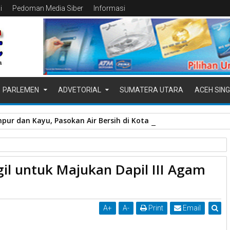
i
Pedoman Media Siber
Informasi
PARLEMEN
ADVETORIAL
SUMATERA UTARA
ACEH SING
pur dan Kayu, Pasokan Air Bersih di Kota Padang Terganggu
ki Merasa Terpanggil untuk Majukan Dapil III Agam dan Bukittinggi
il untuk Majukan Dapil III Agam
A
+
A
-
Print
Email