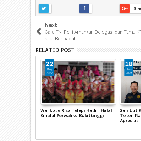
Sha
Next
Cara TNI-Polri Amankan Delegasi dan Tamu K
saat Beribadah
RELATED POST
22
18
May
Jun
2022
2026
Polda Sumbar
Walikota Riza falepi Hadiri Halal
Sambut K
nan Dua
Bihalal Perwaliko Bukittinggi
Toton Ra
di Agam
Apresias