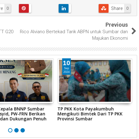
re
Share
0
0
Previous
TT G20
Rico Alviano Bertekad Tarik ABPN untuk Sumbar dan
Majukan Ekonomi
10
Sep
2024
epala BNNP Sumbar
TP PKK Kota Payakumbuh
I
syid, PW-FRN Berikan
Mengikuti Bimtek Dari TP PKK
K
i dan Dukungan Penuh
Provinsi Sumbar
G