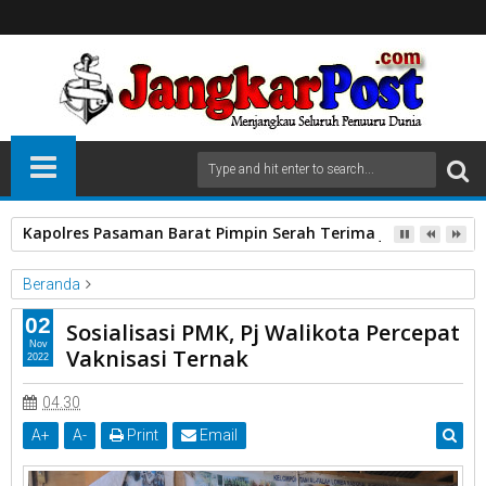
Kapolres Pasaman Barat Pimpin Serah Terima Jabatan PJU P
Beranda
Kota Payakumbuh
Pemko Payakumbuh.
Pj Walikota
PMK
02
Sosialisasi PMK, Pj Walikota Percepat
Vaksinasi Ternak
Nov
Vaknisasi Ternak
2022
Sosialisasi PMK, Pj Walikota Percepat Vaknisasi Ternak
04.30
A
+
A
-
Print
Email