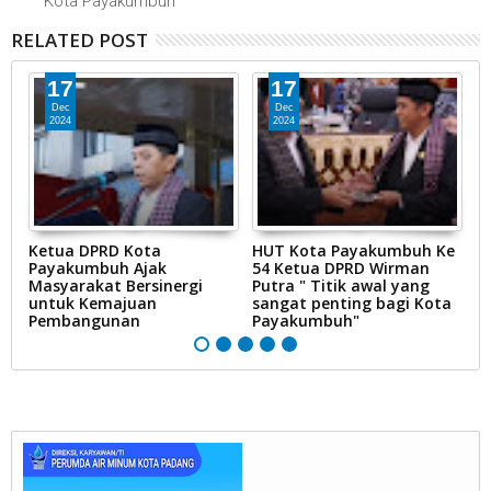
Kota Payakumbuh
RELATED POST
17
17
Dec
Dec
2024
2024
,
Ketua DPRD Kota
HUT Kota Payakumbuh Ke
K
an
Payakumbuh Ajak
54 Ketua DPRD Wirman
1
Masyarakat Bersinergi
Putra " Titik awal yang
P
untuk Kemajuan
sangat penting bagi Kota
Pembangunan
Payakumbuh"