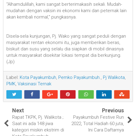
"Alhamdulillah, kami sangat berterimakasih sekali. Mudah-
mudahan dengan vaksin ini ekonomi kami dan peternak lain
akan kembali normal," pungkasnya.
Disela-sela kunjungan, Pj. Wako yang sangat peduli dengan
masyarakat rentan ekonomi itu, juga memberikan beras,
biskuit dan susu yang selalu dia siapkan di mobil dinasnya
untuk masyarakat disekitar lokasi tempat dia berkunjung.
(Jp)
Label:
Kota Payakumbuh
,
Pemko Payakumbuh.
,
Pj Walikota
,
PMK
,
Vaksinasi Ternak
Next
Previous
Rapat TKPK, Pj. Walikota ;
Payakumbuh Festive Run
Saat ini ada 148 jiwa
2022, Total Hadiah 60 juta,
kategori miskin ekstrim di
Ini Cara Daftarnya