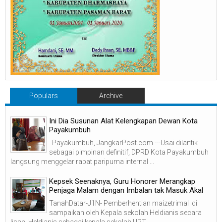
Populars
Archive
Ini Dia Susunan Alat Kelengkapan Dewan Kota
Payakumbuh
Payakumbuh, JangkarPost.com ---Usai dilantik
sebagai pimpinan definitif, DPRD Kota Payakumbuh
langsung menggelar rapat paripurna internal ...
Kepsek Seenaknya, Guru Honorer Merangkap
Penjaga Malam dengan Imbalan tak Masuk Akal
TanahDatar-J1N- Pemberhentian maizetrimal di
sampaikan oleh Kepala sekolah Heldianis secara
lisan. Heldianis sebagai kepala sekolah UPT ...