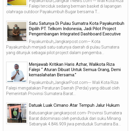
Payakumbuh,Jangkar1News.com --- Wali Kota Riza
Falepi terciduk sedang bermain basket di lapangan
olahraga outdoor Payakumbuh Bugar bersama T...
Satu Satunya Di Pulau Sumatra Kota Payakumbuh
Dipilih PT. Telkom Indonesia, Jadi Pilot Project
Pengembangan Integrated Dashboard Executive
Payakumbuh,Jangkarpost.com— Kota
Payakumbuh menjadi satu-satunya daerah di pulau Sumatera
yang ditunjuk sebagai pilot project dalam pengemba...
Menjawab Kritikan Haris Azhar, Walikota Riza
Falepi “ Aturan Dibuat Untuk Semua Orang, Demi
kemaslahatan Bersama.”
Payakumbuh,JangkarPost.com--- Wali Kota Riza
Falepi mengatakan Peraturan Daerah (Perda) yang dibuat oleh
Pemerintah Provinsi Sumatera Barat...
Datuak Luak Cimano Atar Tempuh Jalur Hukum
Batusangkar-jangkarpost.com- Provinsi Sumatera
Barat didominasi oleh penduduk dari suku Minang.
Sebanyak 4.846.909 jiwa penduduk Sumatera Ba...