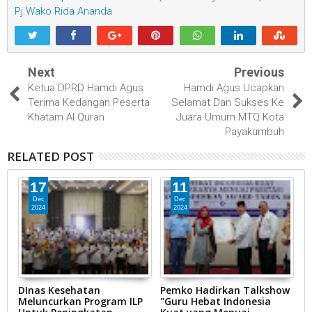
Pj.Wako Rida Ananda
Next
Previous
Ketua DPRD Hamdi Agus
Hamdi Agus Ucapkan
Terima Kedangan Peserta
Selamat Dan Sukses Ke
Khatam Al Quran
Juara Umum MTQ Kota
Payakumbuh
RELATED POST
17
11
Dec
Dec
2024
2024
DInas Kesehatan
Pemko Hadirkan Talkshow
P
Meluncurkan Program ILP
"Guru Hebat Indonesia
B