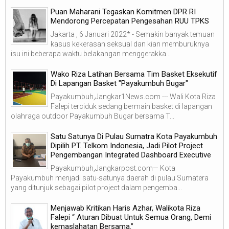
Puan Maharani Tegaskan Komitmen DPR RI
Mendorong Percepatan Pengesahan RUU TPKS
Jakarta , 6 Januari 2022* - Semakin banyak temuan
kasus kekerasan seksual dan kian memburuknya
isu ini beberapa waktu belakangan menggerakka...
Wako Riza Latihan Bersama Tim Basket Eksekutif
Di Lapangan Basket "Payakumbuh Bugar"
Payakumbuh,Jangkar1News.com --- Wali Kota Riza
Falepi terciduk sedang bermain basket di lapangan
olahraga outdoor Payakumbuh Bugar bersama T...
Satu Satunya Di Pulau Sumatra Kota Payakumbuh
Dipilih PT. Telkom Indonesia, Jadi Pilot Project
Pengembangan Integrated Dashboard Executive
Payakumbuh,Jangkarpost.com— Kota
Payakumbuh menjadi satu-satunya daerah di pulau Sumatera
yang ditunjuk sebagai pilot project dalam pengemba...
Menjawab Kritikan Haris Azhar, Walikota Riza
Falepi “ Aturan Dibuat Untuk Semua Orang, Demi
kemaslahatan Bersama.”