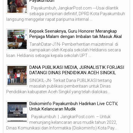
Payakumbuh
Payakumbuh, JangkarPost.com ---Usai dilantik
sebagai pimpinan definitif, DPRD Kota Payakumbuh
langsung menggelar rapat paripurna internal ...
Kepsek Seenaknya, Guru Honorer Merangkap
Penjaga Malam dengan Imbalan tak Masuk Akal
TanahDatar-J1N- Pemberhentian maizetrimal di
sampaikan oleh Kepala sekolah Heldianis secara
lisan. Heldianis sebagai kepala sekolah UPT ...
DANA PUBLIKASI MEDIA, JURNALISTIK FORJASI
DATANGI DINAS PENDIDIKAN ACEH SINGKIL
SINGKIL-JN- Terkait Dana PUBLIKASI tentang
masalah publikasi pemberitaan untuk Dinas
Pendidikan kabupaten Aceh Singkil yang telah dialokas...
Diskominfo Payakumbuh Hadirkan Live CCTV,
Untuk Kelancaran Mudik
Payakumbuh | JangkarPost.com – Untuk
menunjang kelancaran arus mudik tahun 2022,
Dinas Komunikasi dan Informatika (Diskominfo) Kota Pay...