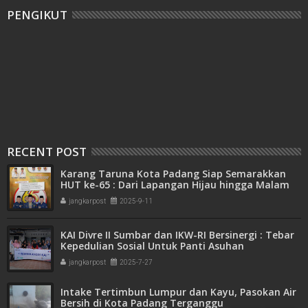
PENGIKUT
RECENT POST
Karang Taruna Kota Padang Siap Semarakkan
HUT ke-65 : Dari Lapangan Hijau hingga Malam
Kebersamaan
jangkarpost
2025-9-11
KAI Divre II Sumbar dan IKW-RI Bersinergi : Tebar
Kepedulian Sosial Untuk Panti Asuhan
jangkarpost
2025-7-27
Intake Tertimbun Lumpur dan Kayu, Pasokan Air
Bersih di Kota Padang Terganggu