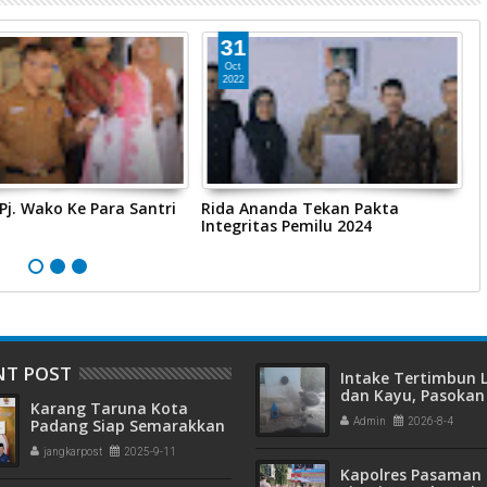
31
Oct
2022
 Pj. Wako Ke Para Santri
Rida Ananda Tekan Pakta
I
Integritas Pemilu 2024
P
NT POST
Intake Tertimbun
dan Kayu, Pasokan 
Karang Taruna Kota
Bersih di Kota Pad
Padang Siap Semarakkan
Admin
2026-8-4
Terganggu
HUT ke-65 : Dari
jangkarpost
2025-9-11
Lapangan Hijau hingga
Kapolres Pasaman 
Malam Kebersamaan