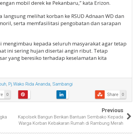
engan mobil derek ke Pekanbaru,” kata Erizon.
a langsung melihat korban ke RSUD Adnaan WD dan
ril, serta memfasilitasi pengobatan dan sarapan
ami mengimbau kepada seluruh masyarakat agar tetap
 ini sering hujan disertai angin ribut. Tetap
ar yang beresiko terhadap keselamatan kita
buh
,
Pj.Wako Rida Ananda
,
Sambangi
re
Share
0
0
Previous
ngka
Kapolsek Bangun Berikan Bantuan Sembako Kepada
Warga Korban Kebakaran Rumah di Rambung Merah