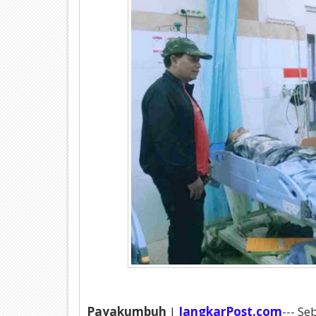
Payakumbuh
|
JangkarPost.com
--- S