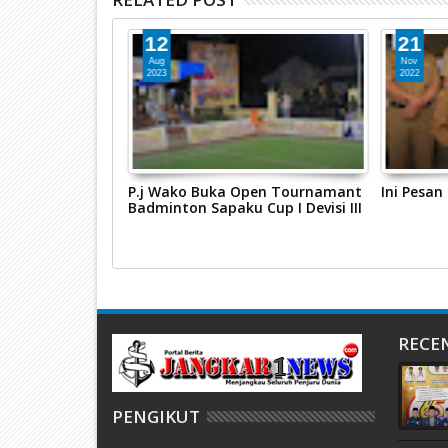
12
21
Aug
Nov
2023
2022
uh Kembali
P.j Wako Buka Open Tournamant
Ini Pesan
Murah di Pasar
Badminton Sapaku Cup I Devisi III
RECE
PENGIKUT