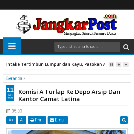
Intake Tertimbun Lumpur dan Kayu, Pasokan Air Bersih di 
Beranda
Depo Arsip
DPRD Kota Payakumbuh.
Kantor Camat Latina.
11
Komisi A Turlap Ke Depo Arsip Dan
Komisi A
Turun Lapangan
Oct
Kantor Camat Latina
2022
Komisi A Turlap Ke Depo Arsip Dan Kantor Camat Latina
05.00
A
+
A
-
Print
Email