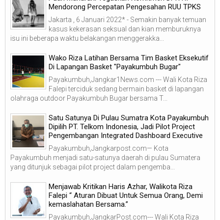
Mendorong Percepatan Pengesahan RUU TPKS
Jakarta , 6 Januari 2022* - Semakin banyak temuan
kasus kekerasan seksual dan kian memburuknya
isu ini beberapa waktu belakangan menggerakka...
Wako Riza Latihan Bersama Tim Basket Eksekutif
Di Lapangan Basket "Payakumbuh Bugar"
Payakumbuh,Jangkar1News.com --- Wali Kota Riza
Falepi terciduk sedang bermain basket di lapangan
olahraga outdoor Payakumbuh Bugar bersama T...
Satu Satunya Di Pulau Sumatra Kota Payakumbuh
Dipilih PT. Telkom Indonesia, Jadi Pilot Project
Pengembangan Integrated Dashboard Executive
Payakumbuh,Jangkarpost.com— Kota
Payakumbuh menjadi satu-satunya daerah di pulau Sumatera
yang ditunjuk sebagai pilot project dalam pengemba...
Menjawab Kritikan Haris Azhar, Walikota Riza
Falepi “ Aturan Dibuat Untuk Semua Orang, Demi
kemaslahatan Bersama.”
Payakumbuh,JangkarPost.com--- Wali Kota Riza