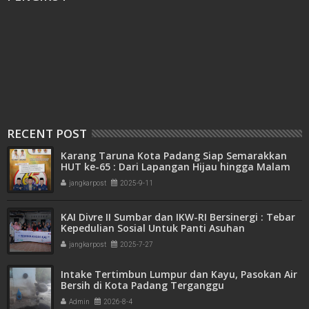
RECENT POST
Karang Taruna Kota Padang Siap Semarakkan
HUT ke-65 : Dari Lapangan Hijau hingga Malam
Kebersamaan
jangkarpost
2025-9-11
KAI Divre II Sumbar dan IKW-RI Bersinergi : Tebar
Kepedulian Sosial Untuk Panti Asuhan
jangkarpost
2025-7-27
Intake Tertimbun Lumpur dan Kayu, Pasokan Air
Bersih di Kota Padang Terganggu
Admin
2026-8-4