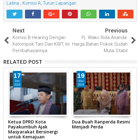
Latina.
,
Komisi A
,
Turun Lapangan
Next
Previous
Komisi B Hearing Dengan
Pj. Wako Rida Ananda:
Kelompok Tani Dan KWT, Ini
Harga Bahan Pokok Sudah
Pembahasannya.
Mulai Stabil
RELATED POST
17
19
Dec
Nov
2024
2024
Ketua DPRD Kota
Dua Buah Ranperda Resmi
K
Payakumbuh Ajak
Menjadi Perda
P
Masyarakat Bersinergi
B
untuk Kemajuan
P