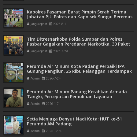
Kapolres Pasaman Barat Pimpin Serah Terima
Jabatan PJU Polres dan Kapolsek Sungai Beremas
jangkarpost
2026-8-1
Tim Ditresnarkoba Polda Sumbar dan Polres
Pasbar Gagalkan Peredaran Narkotika, 30 Paket
Ganja Kering Siap Edar Disita
jangkarpost
2026-7-29
Perumda Air Minum Kota Padang Perbaiki IPA
Gunung Pangilun, 25 Ribu Pelanggan Terdampak
Penyesuaian
Admin
2026-7-24
Perumda Air Minum Padang Kerahkan Armada
Tangki, Percepatan Pemulihan Layanan
Pascabanjir dan Longsor Terus Diupayakan
Admin
2026-1-7
Setia Menjaga Denyut Nadi Kota: HUT ke-51
Perumda AM Padang
Admin
2025-12-30