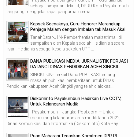
Payakumbuh, JangkarPost.com ---Usai dilantik
sebagai pimpinan definitif, DPRD Kota Payakumbuh
langsung menggelar rapat paripurna internal ...
Kepsek Seenaknya, Guru Honorer Merangkap
Penjaga Malam dengan Imbalan tak Masuk Akal
TanahDatar-J1N- Pemberhentian maizetrimal di
sampaikan oleh Kepala sekolah Heldianis secara
lisan. Heldianis sebagai kepala sekolah UPT ...
DANA PUBLIKASI MEDIA, JURNALISTIK FORJASI
DATANGI DINAS PENDIDIKAN ACEH SINGKIL
SINGKIL-JN- Terkait Dana PUBLIKASI tentang
masalah publikasi pemberitaan untuk Dinas
Pendidikan kabupaten Aceh Singkil yang telah dialokas...
Diskominfo Payakumbuh Hadirkan Live CCTV,
Untuk Kelancaran Mudik
Payakumbuh | JangkarPost.com – Untuk
menunjang kelancaran arus mudik tahun 2022,
Dinas Komunikasi dan Informatika (Diskominfo) Kota Pay...
Puan Maharani Tegaskan Komitmen DPR RI