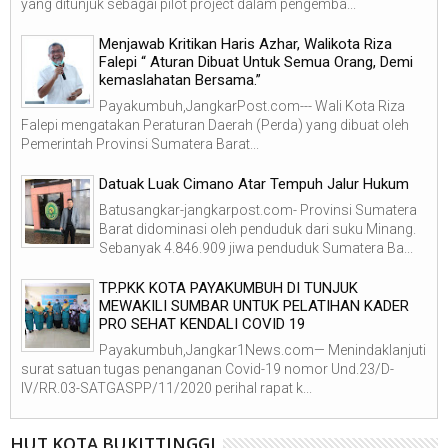
yang ditunjuk sebagai pilot project dalam pengemba...
Menjawab Kritikan Haris Azhar, Walikota Riza
Falepi “ Aturan Dibuat Untuk Semua Orang, Demi
kemaslahatan Bersama.”
Payakumbuh,JangkarPost.com--- Wali Kota Riza
Falepi mengatakan Peraturan Daerah (Perda) yang dibuat oleh
Pemerintah Provinsi Sumatera Barat...
Datuak Luak Cimano Atar Tempuh Jalur Hukum
Batusangkar-jangkarpost.com- Provinsi Sumatera
Barat didominasi oleh penduduk dari suku Minang.
Sebanyak 4.846.909 jiwa penduduk Sumatera Ba...
TP.PKK KOTA PAYAKUMBUH DI TUNJUK
MEWAKILI SUMBAR UNTUK PELATIHAN KADER
PRO SEHAT KENDALI COVID 19
Payakumbuh,Jangkar1News.com— Menindaklanjuti
surat satuan tugas penanganan Covid-19 nomor Und.23/D-
IV/RR.03-SATGASPP/11/2020 perihal rapat k...
HUT KOTA BUKITTINGGI