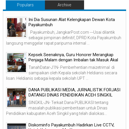
Populars
Archive
Ini Dia Susunan Alat Kelengkapan Dewan Kota
Payakumbuh
Payakumbuh, JangkarPost.com ---Usai dilantik
sebagai pimpinan definitif, DPRD Kota Payakumbuh
langsung menggelar rapat paripurna internal ...
Kepsek Seenaknya, Guru Honorer Merangkap
Penjaga Malam dengan Imbalan tak Masuk Akal
TanahDatar-J1N- Pemberhentian maizetrimal di
sampaikan oleh Kepala sekolah Heldianis secara
lisan. Heldianis sebagai kepala sekolah UPT ...
DANA PUBLIKASI MEDIA, JURNALISTIK FORJASI
DATANGI DINAS PENDIDIKAN ACEH SINGKIL
SINGKIL-JN- Terkait Dana PUBLIKASI tentang
masalah publikasi pemberitaan untuk Dinas
Pendidikan kabupaten Aceh Singkil yang telah dialokas...
Diskominfo Payakumbuh Hadirkan Live CCTV,