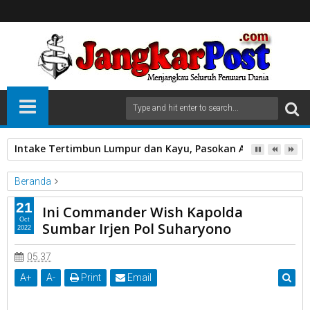
Intake Tertimbun Lumpur dan Kayu, Pasokan Air Bersih di 
Beranda
Unlabelled
21
Ini Commander Wish Kapolda
Ini Commander Wish Kapolda Sumbar Irjen Pol Suharyono
Oct
Sumbar Irjen Pol Suharyono
2022
05.37
A
+
A
-
Print
Email