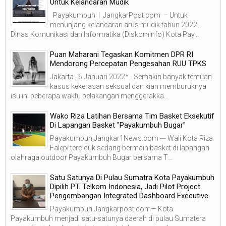
Untuk Kelancaran Mudik
Payakumbuh | JangkarPost.com – Untuk
menunjang kelancaran arus mudik tahun 2022,
Dinas Komunikasi dan Informatika (Diskominfo) Kota Pay...
Puan Maharani Tegaskan Komitmen DPR RI
Mendorong Percepatan Pengesahan RUU TPKS
Jakarta , 6 Januari 2022* - Semakin banyak temuan
kasus kekerasan seksual dan kian memburuknya
isu ini beberapa waktu belakangan menggerakka...
Wako Riza Latihan Bersama Tim Basket Eksekutif
Di Lapangan Basket "Payakumbuh Bugar"
Payakumbuh,Jangkar1News.com --- Wali Kota Riza
Falepi terciduk sedang bermain basket di lapangan
olahraga outdoor Payakumbuh Bugar bersama T...
Satu Satunya Di Pulau Sumatra Kota Payakumbuh
Dipilih PT. Telkom Indonesia, Jadi Pilot Project
Pengembangan Integrated Dashboard Executive
Payakumbuh,Jangkarpost.com— Kota
Payakumbuh menjadi satu-satunya daerah di pulau Sumatera