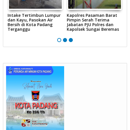
Intake Tertimbun Lumpur
Kapolres Pasaman Barat
T
dan Kayu, Pasokan Air
Pimpin Serah Terima
S
Bersih di Kota Padang
Jabatan PJU Polres dan
G
na
Terganggu
Kapolsek Sungai Beremas
N
Ke