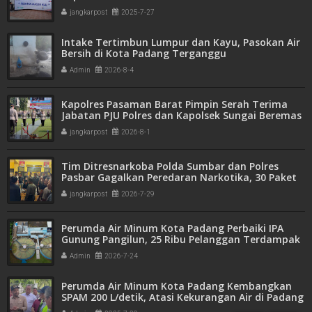
jangkarpost
2025-7-27
Intake Tertimbun Lumpur dan Kayu, Pasokan Air
Bersih di Kota Padang Terganggu
Admin
2026-8-4
Kapolres Pasaman Barat Pimpin Serah Terima
Jabatan PJU Polres dan Kapolsek Sungai Beremas
jangkarpost
2026-8-1
Tim Ditresnarkoba Polda Sumbar dan Polres
Pasbar Gagalkan Peredaran Narkotika, 30 Paket
Ganja Kering Siap Edar Disita
jangkarpost
2026-7-29
Perumda Air Minum Kota Padang Perbaiki IPA
Gunung Pangilun, 25 Ribu Pelanggan Terdampak
Penyesuaian
Admin
2026-7-24
Perumda Air Minum Kota Padang Kembangkan
SPAM 200 L/detik, Atasi Kekurangan Air di Padang
Utara"