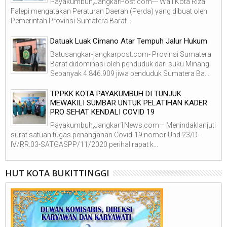
Payakumbuh,JangkarPost.com--- Wali Kota Riza
Falepi mengatakan Peraturan Daerah (Perda) yang dibuat oleh
Pemerintah Provinsi Sumatera Barat...
Datuak Luak Cimano Atar Tempuh Jalur Hukum
Batusangkar-jangkarpost.com- Provinsi Sumatera
Barat didominasi oleh penduduk dari suku Minang.
Sebanyak 4.846.909 jiwa penduduk Sumatera Ba...
TP.PKK KOTA PAYAKUMBUH DI TUNJUK
MEWAKILI SUMBAR UNTUK PELATIHAN KADER
PRO SEHAT KENDALI COVID 19
Payakumbuh,Jangkar1News.com— Menindaklanjuti
surat satuan tugas penanganan Covid-19 nomor Und.23/D-
IV/RR.03-SATGASPP/11/2020 perihal rapat k...
HUT KOTA BUKITTINGGI