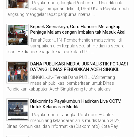
Payakumbuh, JangkarPost.com ---Usai dilantik
sebagai pimpinan definitif, DPRD Kota Payakumbuh
langsung menggelar rapat paripurna internal ...
Kepsek Seenaknya, Guru Honorer Merangkap
Penjaga Malam dengan Imbalan tak Masuk Akal
TanahDatar-J1N- Pemberhentian maizetrimal di
sampaikan oleh Kepala sekolah Heldianis secara
lisan. Heldianis sebagai kepala sekolah UPT ...
DANA PUBLIKASI MEDIA, JURNALISTIK FORJASI
DATANGI DINAS PENDIDIKAN ACEH SINGKIL
SINGKIL-JN- Terkait Dana PUBLIKASI tentang
masalah publikasi pemberitaan untuk Dinas
Pendidikan kabupaten Aceh Singkil yang telah dialokas...
Diskominfo Payakumbuh Hadirkan Live CCTV,
Untuk Kelancaran Mudik
Payakumbuh | JangkarPost.com – Untuk
menunjang kelancaran arus mudik tahun 2022,
Dinas Komunikasi dan Informatika (Diskominfo) Kota Pay...