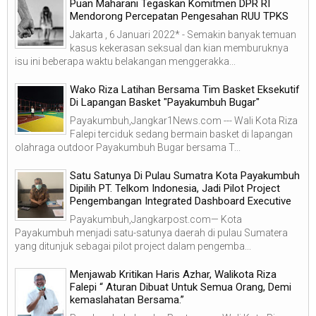
Puan Maharani Tegaskan Komitmen DPR RI
Mendorong Percepatan Pengesahan RUU TPKS
Jakarta , 6 Januari 2022* - Semakin banyak temuan
kasus kekerasan seksual dan kian memburuknya
isu ini beberapa waktu belakangan menggerakka...
Wako Riza Latihan Bersama Tim Basket Eksekutif
Di Lapangan Basket "Payakumbuh Bugar"
Payakumbuh,Jangkar1News.com --- Wali Kota Riza
Falepi terciduk sedang bermain basket di lapangan
olahraga outdoor Payakumbuh Bugar bersama T...
Satu Satunya Di Pulau Sumatra Kota Payakumbuh
Dipilih PT. Telkom Indonesia, Jadi Pilot Project
Pengembangan Integrated Dashboard Executive
Payakumbuh,Jangkarpost.com— Kota
Payakumbuh menjadi satu-satunya daerah di pulau Sumatera
yang ditunjuk sebagai pilot project dalam pengemba...
Menjawab Kritikan Haris Azhar, Walikota Riza
Falepi “ Aturan Dibuat Untuk Semua Orang, Demi
kemaslahatan Bersama.”