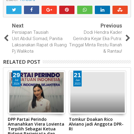
Next
Previous
Persiapan Tausiah
Dodi Hendra Kader
Ust.Abdul Somad, Panitia
Gerindra Kejar Eka Putra:
Laksanakan Rapat di Ruang
Tinggal Minta Restu Ranah
Pj.Walikota
& Rantau!
RELATED POST
29
21
Jul
Jan
2024
2023
DPP Partai Perindo
Tomkur Doakan Rico
38
Amanahkan Viera Lovienta
Alviano jadi Anggota DPR-
S
Terpilih Sebagai Ketua
RI
T
Bidang Pariwisata dan
J