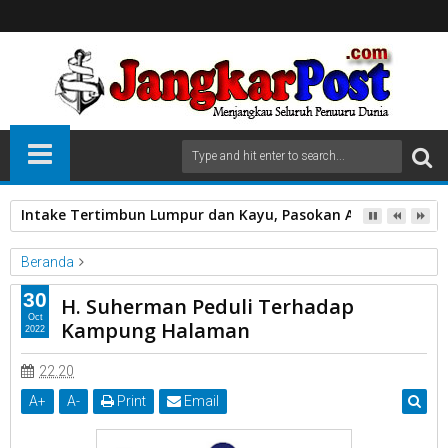
Intake Tertimbun Lumpur dan Kayu, Pasokan Air Bersih di 
Beranda
Terbaru
H. Suherman Peduli Terhadap Kampung Halaman
30
H. Suherman Peduli Terhadap
Oct
Kampung Halaman
2022
22.20
A
+
A
-
Print
Email