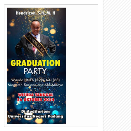
27
30
Sep
Aug
2021
2021
endapat Akhir Terhadap 3 Buah
Pemandangan Umum Fraksi
anperda Inisiatif Fraksi Golkar
Golkar DPRD Payakumbuh
Terhadap 3 Ranperda