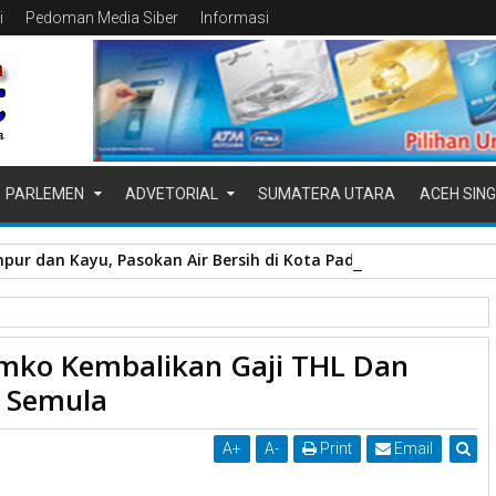
i
Pedoman Media Siber
Informasi
PARLEMEN
ADVETORIAL
SUMATERA UTARA
ACEH SING
pur dan Kayu, Pasokan Air Bersih di Kota Padang Terganggu
i THL
Minta Pemko Payakumbuh
emko Kembalikan Gaji THL Dan
an Tunjangan PNS Seperti Semula
i Semula
A
+
A
-
Print
Email