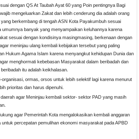
uai dengan QS At Taubah Ayat 60 yang Poin pentingnya Bagi
wajib mengeluarkan Zakat dan lebih cenderung dia adalah orang
si yang berkembang di tengah ASN Kota Payakumbuh sesuai
da umumnya banyak yang menyampaikan keluhannya karena
kat sesuai dengan kondisinya masingmasing, berkenaan dengan
 agar meninjau ulang kembali kebijakan tersebut yang paling
ntuan Hukum Agama Islam karena menyangkut kehidupan Dunia dan
a agar menghormati kebebasan Masyarakat dalam beribadah dan
eribadah itu adalah keikhalasan.
organisasi, ormas, orsos untuk lebih selektif lagi karena menurut
ih prioritas dan harus dipenuhi.
 daerah agar Meninjau kembali sektor- sektor PAD yang masih
an.
dukung agar Pemerintah Kota mengalokasikan kembali anggaran
a untuk percepatan pemulihan ekonomi masyarakat pada APBD