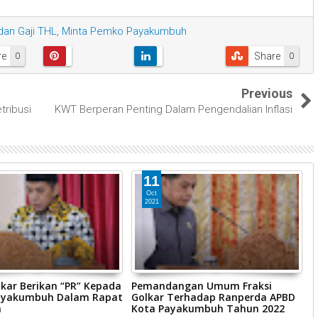
an Gaji THL
,
Minta Pemko Payakumbuh
re
Share
0
0
Previous
tribusi
KWT Berperan Penting Dalam Pengendalian Inflasi
11
Oct
2021
lkar Berikan “PR” Kepada
Pemandangan Umum Fraksi
P
ayakumbuh Dalam Rapat
Golkar Terhadap Ranperda APBD
R
a
Kota Payakumbuh Tahun 2022