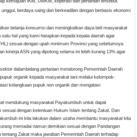
ap kemajuan IKM, UMKM, koperasi dan pertanian tersebut.
 unggul, berdaya saing dan berkeadilan dengan berbasis ekonomi
tkan belanja konsumsi dan meningkatkan daya beli masyarakat
ah satu hal yang kami harapkan kepada kepala daerah agar
(THL) sesuai dengan upah minimum Provinsi yang sebelumnya
an kinerja ASN yang dipotong selama ini lebih kurang 13% agar
 sektor dalambidang pertanian mendorong Pemerintah Daerah
upuk organik kepada masyarakat tani melalui kelompok-
tasi kelangkaan pupuk non organik dan mengatasi
angat mendukung masyarakat Payakumbuh untuk dapat
m sesuai dengan ketentuan Hukum Islam tentang Zakat. Dan
akumbuh ini kita lakukan dalam usaha membantu masyarakat kita
 kurang memadai namun demikian sesuai dengan Pandangan
u tentang Zakat maka jawaban Pemerintah Daerah terhadap