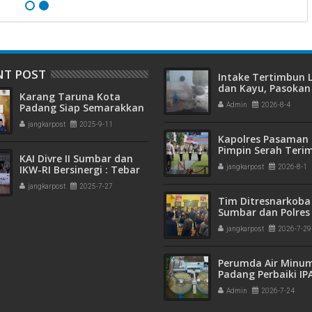
NT POST
Intake Tertimbun
dan Kayu, Pasokan 
Karang Taruna Kota
Bersih di Kota Pad
Padang Siap Semarakkan
Admin
2026-8-4
Terganggu
HUT ke-65 : Dari
jangkarpost
2025-9-11
Lapangan Hijau hingga
Kapolres Pasaman 
Malam Kebersamaan
Pimpin Serah Teri
KAI Divre II Sumbar dan
Jabatan PJU Polres
IKW-RI Bersinergi : Tebar
jangkarpost
2026-8-1
Kapolsek Sungai B
Kepedulian Sosial Untuk
jangkarpost
2025-7-27
Panti Asuhan
Tim Ditresnarkoba
Sumbar dan Polres
Gagalkan Peredar
jangkarpost
2026-7-29
Narkotika, 30 Pake
Kering Siap Edar Di
Perumda Air Minu
Padang Perbaiki IP
Gunung Pangilun, 2
Admin
2026-7-24
Pelanggan Terdam
Penyesuaian