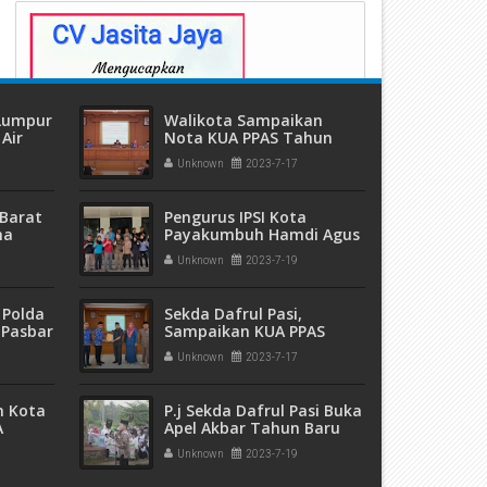
 Lumpur
Walikota Sampaikan
Air
Nota KUA PPAS Tahun
ang
2024 Di Gedung Dewan
Unknown
2023-7-17
Barat
Pengurus IPSI Kota
ma
Payakumbuh Hamdi Agus
 dan
Lepas 12 Atlet Silat Untuk
Unknown
2023-7-19
eremas
Pra Kualifikasi PON XXI
Aceh-Sumut 2024
 Polda
Sekda Dafrul Pasi,
 Pasbar
Sampaikan KUA PPAS
an
Kota Payakumbuh Tahun
Unknown
2023-7-17
t Ganja
2024 Di Gedung DPRD
sita
m Kota
P.j Sekda Dafrul Pasi Buka
A
Apel Akbar Tahun Baru
5 Ribu
Islam 1445 H Di Kawasan
Unknown
2023-7-19
pak
Batang Agam