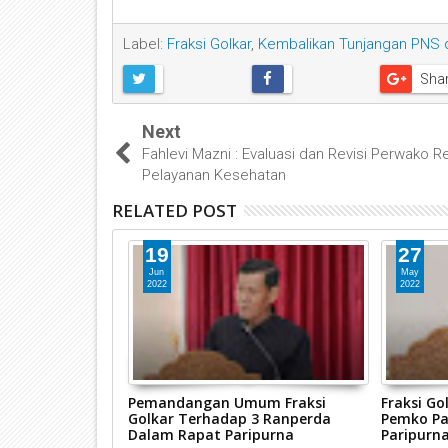
Label:
Fraksi Golkar
,
Kembalikan Tunjangan PNS d
Sha
Next
Fahlevi Mazni : Evaluasi dan Revisi Perwako Re
Pelayanan Kesehatan
RELATED POST
19
27
Jun
May
2022
2022
um Fraksi
Pemandangan Umum Fraksi
Fraksi Go
yakumbuh
Golkar Terhadap 3 Ranperda
Pemko P
erda
Dalam Rapat Paripurna
Paripurn