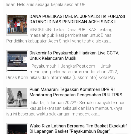
lisan. Heldianis sebagai kepala sekolah UPT ...
DANA PUBLIKASI MEDIA, JURNALISTIK FORJASI
DATANGI DINAS PENDIDIKAN ACEH SINGKIL
SINGKIL-JN- Terkait Dana PUBLIKASI tentang
masalah publikasi pemberitaan untuk Dinas
Pendidikan kabupaten Aceh Singkil yang telah dialokas...
Diskominfo Payakumbuh Hadirkan Live CCTV,
Untuk Kelancaran Mudik
Payakumbuh | JangkarPost.com – Untuk
menunjang kelancaran arus mudik tahun 2022,
Dinas Komunikasi dan Informatika (Diskominfo) Kota Pay...
Puan Maharani Tegaskan Komitmen DPR RI
Mendorong Percepatan Pengesahan RUU TPKS
Jakarta , 6 Januari 2022* - Semakin banyak temuan
kasus kekerasan seksual dan kian memburuknya
isu ini beberapa waktu belakangan menggerakka...
Wako Riza Latihan Bersama Tim Basket Eksekutif
Di Lapangan Basket "Payakumbuh Bugar"