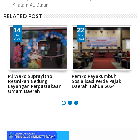
Khatam AL Quran
RELATED POST
14
22
Dec
Nov
2024
2024
P.j Wako Suprayitno
Pemko Payakumbuh
D
n
Resmikan Gedung
Sosialisasi Perda Pajak
K
Layangan Perpustakaan
Daerah Tahun 2024
Umum Daerah