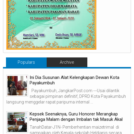
Populars
Archive
Ini Dia Susunan Alat Kelengkapan Dewan Kota
Payakumbuh
Payakumbuh, JangkarPost.com ---Usai dilantik
sebagai pimpinan definitif, DPRD Kota Payakumbuh
langsung menggelar rapat paripurna internal ...
Kepsek Seenaknya, Guru Honorer Merangkap
Penjaga Malam dengan Imbalan tak Masuk Akal
TanahDatar-J1N- Pemberhentian maizetrimal di
sampaikan oleh Kepala sekolah Heldianis secara