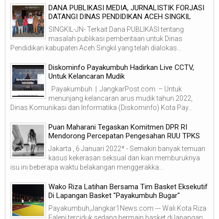
DANA PUBLIKASI MEDIA, JURNALISTIK FORJASI
DATANGI DINAS PENDIDIKAN ACEH SINGKIL
SINGKIL-JN- Terkait Dana PUBLIKASI tentang
masalah publikasi pemberitaan untuk Dinas
Pendidikan kabupaten Aceh Singkil yang telah dialokas...
Diskominfo Payakumbuh Hadirkan Live CCTV,
Untuk Kelancaran Mudik
Payakumbuh | JangkarPost.com – Untuk
menunjang kelancaran arus mudik tahun 2022,
Dinas Komunikasi dan Informatika (Diskominfo) Kota Pay...
Puan Maharani Tegaskan Komitmen DPR RI
Mendorong Percepatan Pengesahan RUU TPKS
Jakarta , 6 Januari 2022* - Semakin banyak temuan
kasus kekerasan seksual dan kian memburuknya
isu ini beberapa waktu belakangan menggerakka...
Wako Riza Latihan Bersama Tim Basket Eksekutif
Di Lapangan Basket "Payakumbuh Bugar"
Payakumbuh,Jangkar1News.com --- Wali Kota Riza
Falepi terciduk sedang bermain basket di lapangan