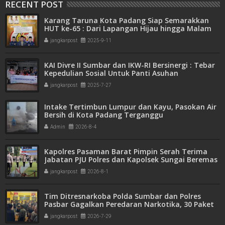
RECENT POST
Karang Taruna Kota Padang Siap Semarakkan
HUT ke-65 : Dari Lapangan Hijau hingga Malam
Kebersamaan
jangkarpost
2025-9-11
KAI Divre II Sumbar dan IKW-RI Bersinergi : Tebar
Kepedulian Sosial Untuk Panti Asuhan
jangkarpost
2025-7-27
Intake Tertimbun Lumpur dan Kayu, Pasokan Air
Bersih di Kota Padang Terganggu
Admin
2026-8-4
Kapolres Pasaman Barat Pimpin Serah Terima
Jabatan PJU Polres dan Kapolsek Sungai Beremas
jangkarpost
2026-8-1
Tim Ditresnarkoba Polda Sumbar dan Polres
Pasbar Gagalkan Peredaran Narkotika, 30 Paket
Ganja Kering Siap Edar Disita
jangkarpost
2026-7-29