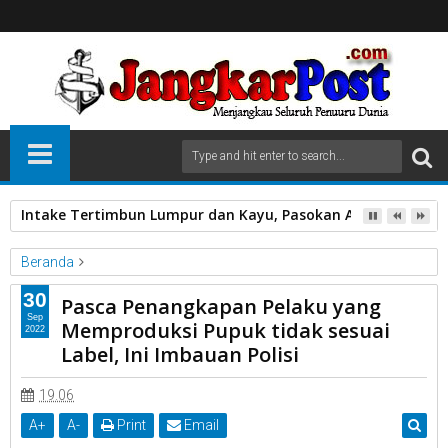
Intake Tertimbun Lumpur dan Kayu, Pasokan Air Bersih di 
Beranda
Unlabelled
30
Pasca Penangkapan Pelaku yang
Pasca Penangkapan Pelaku yang Memproduksi Pupuk tidak
Sep
Memproduksi Pupuk tidak sesuai
2022
sesuai Label, Ini Imbauan Polisi
Label, Ini Imbauan Polisi
19.06
A
+
A
-
Print
Email