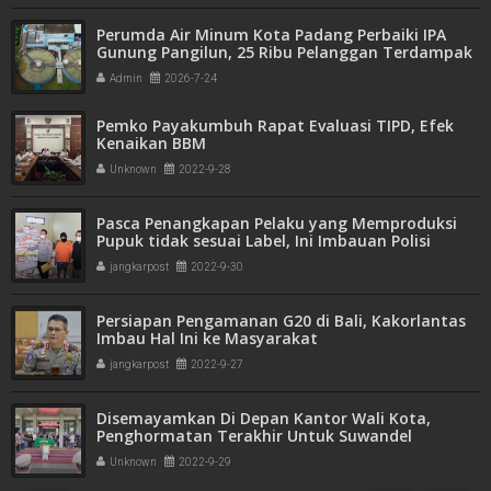
Perumda Air Minum Kota Padang Perbaiki IPA
Gunung Pangilun, 25 Ribu Pelanggan Terdampak
Penyesuaian
Admin
2026-7-24
Pemko Payakumbuh Rapat Evaluasi TIPD, Efek
Kenaikan BBM
Unknown
2022-9-28
Pasca Penangkapan Pelaku yang Memproduksi
Pupuk tidak sesuai Label, Ini Imbauan Polisi
jangkarpost
2022-9-30
Persiapan Pengamanan G20 di Bali, Kakorlantas
Imbau Hal Ini ke Masyarakat
jangkarpost
2022-9-27
Disemayamkan Di Depan Kantor Wali Kota,
Penghormatan Terakhir Untuk Suwandel
Muchtar
Unknown
2022-9-29