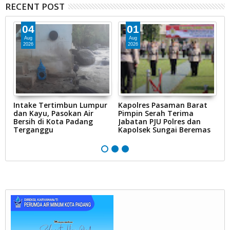
RECENT POST
04
01
Aug
Aug
2026
2026
Intake Tertimbun Lumpur
Kapolres Pasaman Barat
T
dan Kayu, Pasokan Air
Pimpin Serah Terima
S
Bersih di Kota Padang
Jabatan PJU Polres dan
G
na
Terganggu
Kapolsek Sungai Beremas
N
Ke