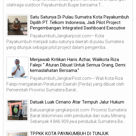
olahraga outdoor Payakumbuh Bugar bersama T...
Satu Satunya Di Pulau Sumatra Kota Payakumbuh
Dipilih PT. Telkom Indonesia, Jadi Pilot Project
Pengembangan Integrated Dashboard Executive
Payakumbuh,Jangkarpost.com— Kota
Payakumbuh menjadi satu-satunya daerah di pulau Sumatera
yang ditunjuk sebagai pilot project dalam pengemba...
Menjawab Kritikan Haris Azhar, Walikota Riza
Falepi “ Aturan Dibuat Untuk Semua Orang, Demi
kemaslahatan Bersama.”
Payakumbuh,JangkarPost.com--- Wali Kota Riza
Falepi mengatakan Peraturan Daerah (Perda) yang dibuat oleh
Pemerintah Provinsi Sumatera Barat...
Datuak Luak Cimano Atar Tempuh Jalur Hukum
Batusangkar-jangkarpost.com- Provinsi Sumatera
Barat didominasi oleh penduduk dari suku Minang.
Sebanyak 4.846.909 jiwa penduduk Sumatera Ba...
TP.PKK KOTA PAYAKUMBUH DI TUNJUK