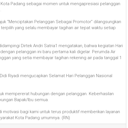
 Kota Padang sebagai momen untuk mengapresiasi pelanggan
.
ajuk “Menciptakan Pelanggan Sebagai Promotor” dilangsungkan
 terpilih yang selalu membayar tagihan air tepat waktu setiap
idampingi Dirtek Andri Satria1 mengatakan, bahwa kegiatan Hari
engan pelanggan ini baru pertama kali digelar. Perumda Air
gan yang setia membayar tagihan rekening air pada tanggal 1
g Didi Riyadi mengucapkan Selamat Hari Pelanggan Nasional
 untuk mempererat hubungan dengan pelanggan. Keberhasilan
dukungan Bapak/lbu semua.
motivasi bagi kami untuk terus produktif memberikan layanan
syarakat Kota Padang umumnya. (RN)