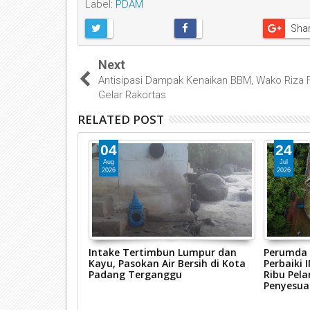
Label:
PDAM
Sha
Next
Antisipasi Dampak Kenaikan BBM, Wako Riza F
Gelar Rakortas
RELATED POST
04
24
Aug
Jul
2026
2026
eruh, Perumda
Intake Tertimbun Lumpur dan
Perumda 
 Cepat Lakukan
Kayu, Pasokan Air Bersih di Kota
Perbaiki 
ingan
Padang Terganggu
Ribu Pel
Penyesua