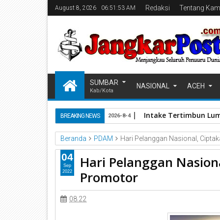
Redaksi
Tentang Kam
August 8, 2026
06:51:53 AM
SUMBAR
NASIONAL
ACEH
Kab/Kota
Intake Tertimbun Lum
BREAKING NEWS
2026-8-4
Beranda
PDAM
Hari Pelanggan Nasional, Cipt
04
Hari Pelanggan Nasion
Sep
Promotor
2022
08.22