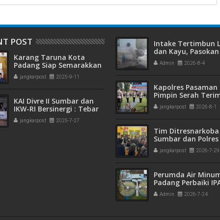
NT POST
Intake Tertimbun
dan Kayu, Pasokan 
Karang Taruna Kota
Bersih di Kota Pad
Padang Siap Semarakkan
Admin
2026-8-4
Terganggu
HUT ke-65 : Dari
jangkarpost
2025-9-11
Lapangan Hijau hingga
Kapolres Pasaman 
Malam Kebersamaan
Pimpin Serah Teri
KAI Divre II Sumbar dan
Jabatan PJU Polres
IKW-RI Bersinergi : Tebar
jangkarpost
2026-8-1
Kapolsek Sungai B
Kepedulian Sosial Untuk
jangkarpost
2025-7-27
Panti Asuhan
Tim Ditresnarkoba
Sumbar dan Polres
Gagalkan Peredar
jangkarpost
2026-7-29
Narkotika, 30 Pake
Kering Siap Edar Di
Perumda Air Minu
Padang Perbaiki IP
Gunung Pangilun, 2
Admin
2026-7-24
Pelanggan Terdam
Penyesuaian