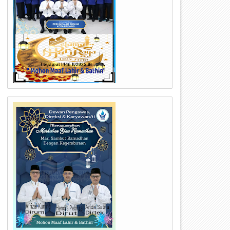
21
18
Jul
Jul
2026
2026
inergi BUMN dan Daerah: PT
Membilas Luka Banjir, Mera
utama Karya Percepat
Asa Air Bersih di Jantung Kot
emulihan Air Minum Warga
Padang
adang