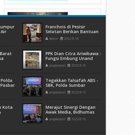
 Lumpur
Franchois di Pesisir
Air
Selatan Berikan Bantuan
ang
Hukum Cuma- Cuma
Admin
2022-8-16
Barat
PPK Dian Citra Ariwibawa :
ma
Fungsi Embung Unand
 dan
Sebagai Embung
jangkarpost
2022-8-16
eremas
Konservasi dan Air Baku
 Polda
Tegakkan falsafah ABS -
 Pasbar
SBK, Polda Sumbar
an
Komitmen Tanpa Judi di
jangkarpost
2022-8-15
t Ganja
Ranah Minang
sita
m Kota
Merajut Sinergi Dengan
A
Awak Media, Bidhumas
5 Ribu
Polda Sumbar Gelar
jangkarpost
2022-8-16
pak
Kemitraan