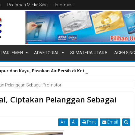
i
Pedoman Media Siber
Informasi
PARLEMEN
ADVETORIAL
SUMATERA UTARA
ACEH SING
pur dan Kayu, Pasokan Air Bersih di Kota Padang Terganggu
akan Pelanggan Sebagai Promotor
al, Ciptakan Pelanggan Sebagai
A
+
A
-
Print
Email