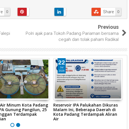
re
Share
0
0
Previous
alepi
Polri ajak para Tokoh Padang Pariaman bersama
cegah dan tolak paham Radikal
22
Jul
2026
Air Minum Kota Padang
Reservoir IPA Palukahan Dikuras
S
IPA Gunung Pangilun, 25
Malam Ini, Beberapa Daerah di
H
anggan Terdampak
Kota Padang Terdampak Aliran
P
ian
Air
P