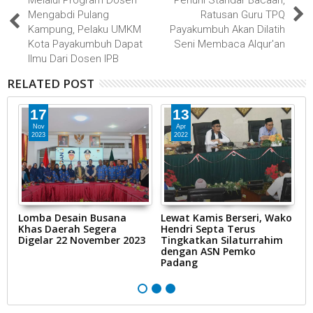
Melalui Program Dosen
Penuhi Standar Bacaan,
Mengabdi Pulang
Ratusan Guru TPQ
Kampung, Pelaku UMKM
Payakumbuh Akan Dilatih
Kota Payakumbuh Dapat
Seni Membaca Alqur'an
Ilmu Dari Dosen IPB
RELATED POST
17
13
Nov
Apr
2023
2022
Lomba Desain Busana
Lewat Kamis Berseri, Wako
B
Khas Daerah Segera
Hendri Septa Terus
H
i
Digelar 22 November 2023
Tingkatkan Silaturrahim
D
u
dengan ASN Pemko
2
Padang