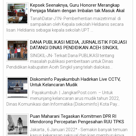
Kepsek Seenaknya, Guru Honorer Merangkap
Penjaga Malam dengan Imbalan tak Masuk Akal
TanahDatar-J1N- Pemberhentian maizetrimal di
sampaikan oleh Kepala sekolah Heldianis secara
lisan. Heldianis sebagai kepala sekolah UPT ...
DANA PUBLIKASI MEDIA, JURNALISTIK FORJASI
DATANGI DINAS PENDIDIKAN ACEH SINGKIL
SINGKIL-JN- Terkait Dana PUBLIKASI tentang
masalah publikasi pemberitaan untuk Dinas
Pendidikan kabupaten Aceh Singkil yang telah dialokas...
Diskominfo Payakumbuh Hadirkan Live CCTV,
Untuk Kelancaran Mudik
Payakumbuh | JangkarPost.com – Untuk
menunjang kelancaran arus mudik tahun 2022,
Dinas Komunikasi dan Informatika (Diskominfo) Kota Pay...
Puan Maharani Tegaskan Komitmen DPR RI
Mendorong Percepatan Pengesahan RUU TPKS
Jakarta , 6 Januari 2022* - Semakin banyak temuan
kasus kekerasan seksual dan kian memburuknya