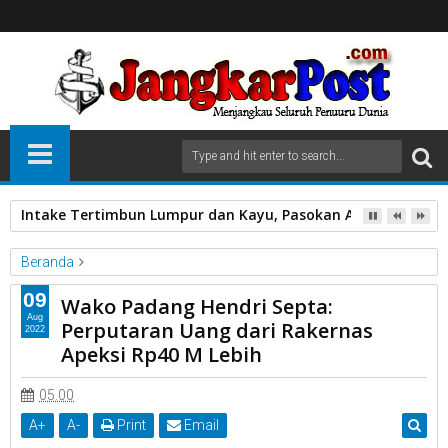
Intake Tertimbun Lumpur dan Kayu, Pasokan Air Bersih di 
Beranda
Pemko Padang
09
Wako Padang Hendri Septa:
Wako Padang Hendri Septa: Perputaran Uang dari Rakernas
Aug
Perputaran Uang dari Rakernas
2022
Apeksi Rp40 M Lebih
Apeksi Rp40 M Lebih
05.00
A
+
A
-
Print
Email