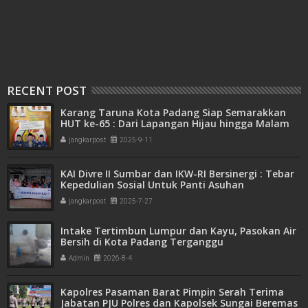
RECENT POST
Karang Taruna Kota Padang Siap Semarakkan
HUT ke-65 : Dari Lapangan Hijau hingga Malam
Kebersamaan
jangkarpost
2025-9-11
KAI Divre II Sumbar dan IKW-RI Bersinergi : Tebar
Kepedulian Sosial Untuk Panti Asuhan
jangkarpost
2025-7-27
Intake Tertimbun Lumpur dan Kayu, Pasokan Air
Bersih di Kota Padang Terganggu
Admin
2026-8-4
Kapolres Pasaman Barat Pimpin Serah Terima
Jabatan PJU Polres dan Kapolsek Sungai Beremas