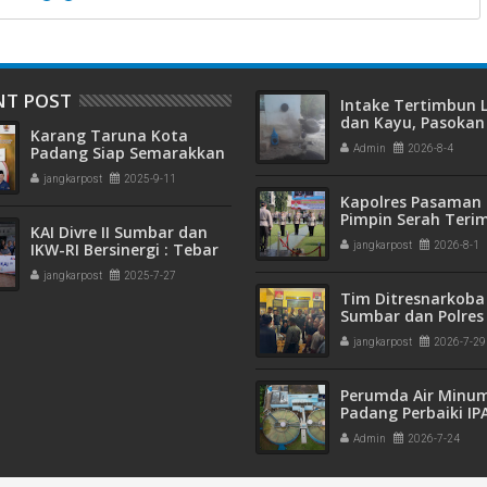
NT POST
Intake Tertimbun
dan Kayu, Pasokan 
Karang Taruna Kota
Bersih di Kota Pad
Padang Siap Semarakkan
Admin
2026-8-4
Terganggu
HUT ke-65 : Dari
jangkarpost
2025-9-11
Lapangan Hijau hingga
Kapolres Pasaman 
Malam Kebersamaan
Pimpin Serah Teri
KAI Divre II Sumbar dan
Jabatan PJU Polres
IKW-RI Bersinergi : Tebar
jangkarpost
2026-8-1
Kapolsek Sungai B
Kepedulian Sosial Untuk
jangkarpost
2025-7-27
Panti Asuhan
Tim Ditresnarkoba
Sumbar dan Polres
Gagalkan Peredar
jangkarpost
2026-7-29
Narkotika, 30 Pake
Kering Siap Edar Di
Perumda Air Minu
Padang Perbaiki IP
Gunung Pangilun, 2
Admin
2026-7-24
Pelanggan Terdam
Penyesuaian