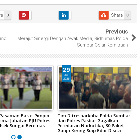
re
Share
0
0
Previous
and
Merajut Sinergi Dengan Awak Media, Bidhumas Polda
Sumbar Gelar Kemitraan
29
Jul
2026
 Pasaman Barat Pimpin
Tim Ditresnarkoba Polda Sumbar
P
ima Jabatan PJU Polres
dan Polres Pasbar Gagalkan
P
lsek Sungai Beremas
Peredaran Narkotika, 30 Paket
R
Ganja Kering Siap Edar Disita
P