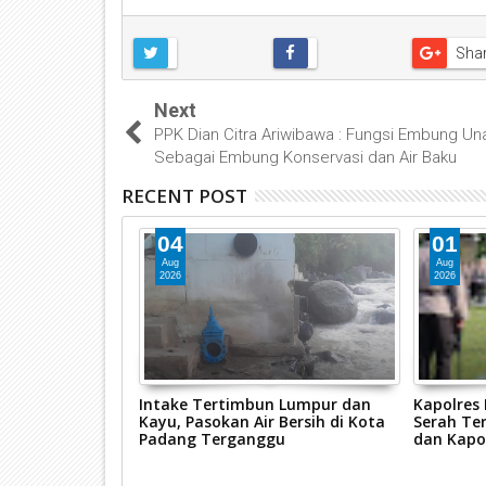
Sha
Next
PPK Dian Citra Ariwibawa : Fungsi Embung Un
Sebagai Embung Konservasi dan Air Baku
RECENT POST
04
01
Aug
Aug
2026
2026
ggalang 2026,
Intake Tertimbun Lumpur dan
Kapolres
s Pasaman Barat
Kayu, Pasokan Air Bersih di Kota
Serah Ter
sus Tindak
Padang Terganggu
dan Kapo
n