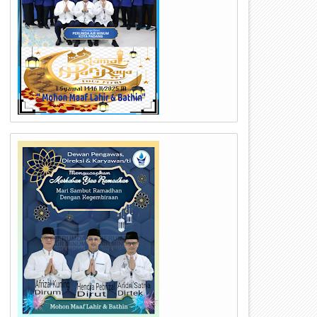
24
23
Jul
Jul
2026
2026
erumda Air Minum Kota Padang
Kapolda Sumbar Hadiri Hari 
erbaiki IPA Gunung Pangilun, 25
TNI Angkatan Udara ke-79,
ibu Pelanggan Terdampak
Perkuat Sinergitas Lintas Ins
enyesuaian