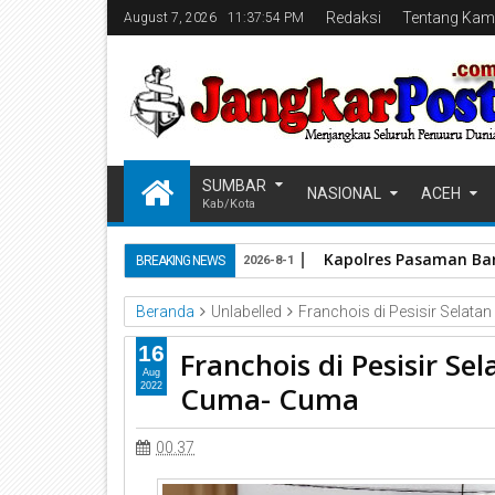
Redaksi
Tentang Kam
August 7, 2026
11:37:55 PM
SUMBAR
NASIONAL
ACEH
Kab/Kota
Kapolres Pasaman Bar
BREAKING NEWS
2026-8-1
Beranda
Unlabelled
Franchois di Pesisir Selat
16
Franchois di Pesisir S
Aug
Cuma- Cuma
2022
00.37