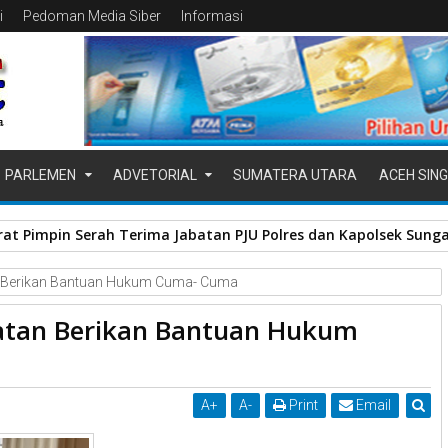
i
Pedoman Media Siber
Informasi
PARLEMEN
ADVETORIAL
SUMATERA UTARA
ACEH SING
at Pimpin Serah Terima Jabatan PJU Polres dan Kapolsek Sung
an Berikan Bantuan Hukum Cuma- Cuma
elatan Berikan Bantuan Hukum
A
+
A
-
Print
Email