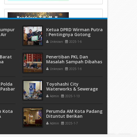
 Lumpur
Ketua DPRD Wirman Putra
Air
: Pentingnya Gotong
ang
Royong Dan Solidaritas
Unknown
2025-1-6
Dalam Membantu Korban
Kebakaran
Barat
Penertiban PKL Dan
ma
Masalah Sampah Dibahas
 dan
DPRD dan Pemko
Unknown
2025-1-6
eremas
Payakumbuh
 Polda
Toyohashi City
 Pasbar
Waterworks & Sewerage
an
Bureau Kunjungi Perumda
Admin
2025-1-13
t Ganja
Air Minum Kota Padang
sita
m Kota
Perumda AM Kota Padang
A
Dituntut Berikan
5 Ribu
Pelayanan Maksimal
Admin
2025-1-7
pak