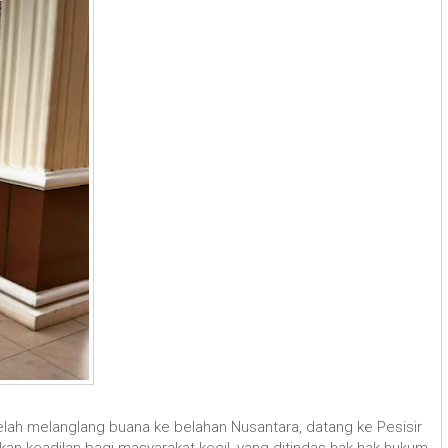
lah melanglang buana ke belahan Nusantara, datang ke Pesisir
 keadilan bagi masyarakat kecil, yang ditindas hak-hak hukum