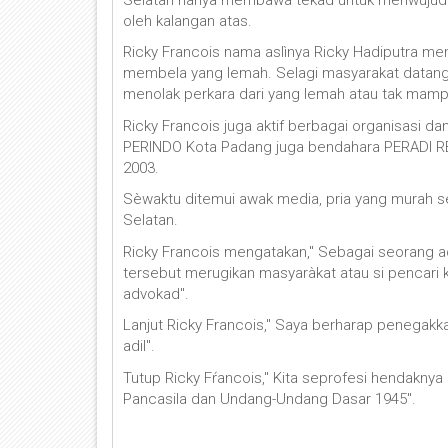
oleh kalangan atas.
Ricky Francois nama aslìnya Ricky Hadiputra me
membela yang lemah. Selagi masyarakat datang 
menolak perkara dari yang lemah atau tak mamp
Ricky Francois juga aktif berbagai organisasi dan
PERINDO Kota Padang juga bendahara PERADI RBA
2003.
Sèwaktu ditemui awak media, pria yang murah s
Selatan.
Ricky Francois mengatakan," Sebagai seorang a
tersebut merugikan masyaràkat atau si pencari k
advokad".
Lanjut Ricky Francois," Saya berharap penegakk
adil".
Tutup Ricky Fŕancois," Kita seprofesi hendakny
Pancasila dan Undang-Undang Dasar 1945".