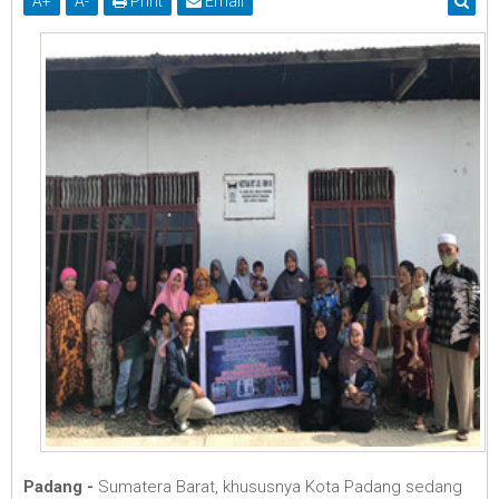
A
+
A
-
Print
Email
Padang -
Sumatera Barat, khususnya Kota Padang sedang