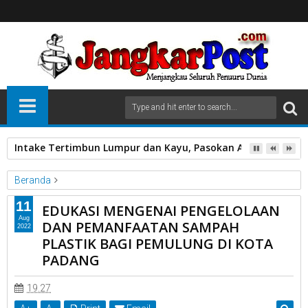
Intake Tertimbun Lumpur dan Kayu, Pasokan Air Bersih di 
Beranda
Unlabelled
11
EDUKASI MENGENAI PENGELOLAAN
EDUKASI MENGENAI PENGELOLAAN DAN PEMANFAATAN
Aug
DAN PEMANFAATAN SAMPAH
2022
SAMPAH PLASTIK BAGI PEMULUNG DI KOTA PADANG
PLASTIK BAGI PEMULUNG DI KOTA
PADANG
19.27