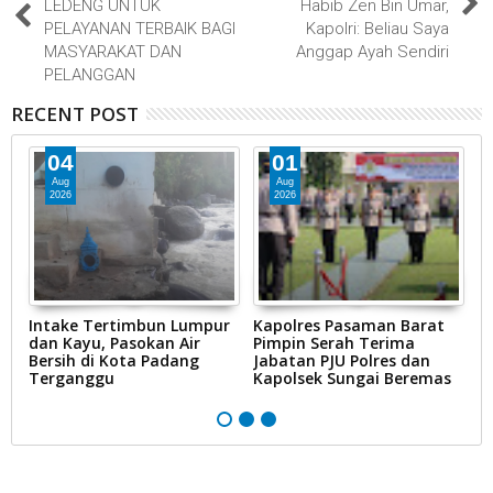
LEDENG UNTUK
Habib Zen Bin Umar,
PELAYANAN TERBAIK BAGI
Kapolri: Beliau Saya
MASYARAKAT DAN
Anggap Ayah Sendiri
PELANGGAN
RECENT POST
04
01
Aug
Aug
2026
2026
Intake Tertimbun Lumpur
Kapolres Pasaman Barat
T
dan Kayu, Pasokan Air
Pimpin Serah Terima
S
Bersih di Kota Padang
Jabatan PJU Polres dan
G
na
Terganggu
Kapolsek Sungai Beremas
N
Ke