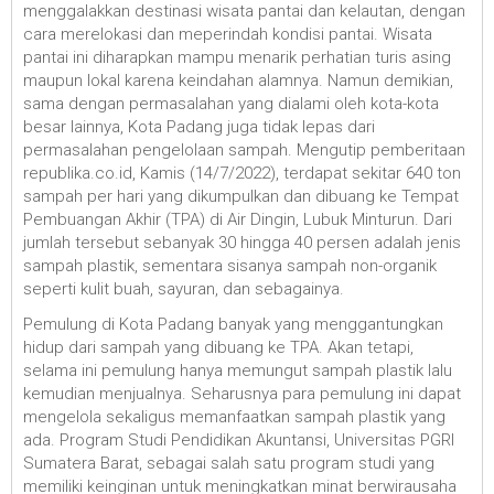
menggalakkan destinasi wisata pantai dan kelautan, dengan
cara merelokasi dan meperindah kondisi pantai. Wisata
pantai ini diharapkan mampu menarik perhatian turis asing
maupun lokal karena keindahan alamnya. Namun demikian,
sama dengan permasalahan yang dialami oleh kota-kota
besar lainnya, Kota Padang juga tidak lepas dari
permasalahan pengelolaan sampah. Mengutip pemberitaan
republika.co.id, Kamis (14/7/2022), terdapat sekitar 640 ton
sampah per hari yang dikumpulkan dan dibuang ke Tempat
Pembuangan Akhir (TPA) di Air Dingin, Lubuk Minturun. Dari
jumlah tersebut sebanyak 30 hingga 40 persen adalah jenis
sampah plastik, sementara sisanya sampah non-organik
seperti kulit buah, sayuran, dan sebagainya.
Pemulung di Kota Padang banyak yang menggantungkan
hidup dari sampah yang dibuang ke TPA. Akan tetapi,
selama ini pemulung hanya memungut sampah plastik lalu
kemudian menjualnya. Seharusnya para pemulung ini dapat
mengelola sekaligus memanfaatkan sampah plastik yang
ada. Program Studi Pendidikan Akuntansi, Universitas PGRI
Sumatera Barat, sebagai salah satu program studi yang
memiliki keinginan untuk meningkatkan minat berwirausaha