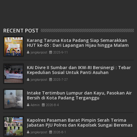
RECENT POST
Karang Taruna Kota Padang Siap Semarakkan
HUT ke-65 : Dari Lapangan Hijau hingga Malam
Kebersamaan
jangkarpost
2025-9-11
KAI Divre II Sumbar dan IKW-RI Bersinergi : Tebar
Kepedulian Sosial Untuk Panti Asuhan
jangkarpost
2025-7-27
Intake Tertimbun Lumpur dan Kayu, Pasokan Air
Bersih di Kota Padang Terganggu
Admin
2026-8-4
Kapolres Pasaman Barat Pimpin Serah Terima
Jabatan PJU Polres dan Kapolsek Sungai Beremas
jangkarpost
2026-8-1