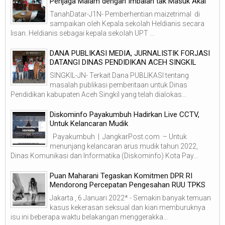
Penjaga Malam dengan Imbalan tak Masuk Akal
TanahDatar-J1N- Pemberhentian maizetrimal di
sampaikan oleh Kepala sekolah Heldianis secara
lisan. Heldianis sebagai kepala sekolah UPT ...
DANA PUBLIKASI MEDIA, JURNALISTIK FORJASI
DATANGI DINAS PENDIDIKAN ACEH SINGKIL
SINGKIL-JN- Terkait Dana PUBLIKASI tentang
masalah publikasi pemberitaan untuk Dinas
Pendidikan kabupaten Aceh Singkil yang telah dialokas...
Diskominfo Payakumbuh Hadirkan Live CCTV,
Untuk Kelancaran Mudik
Payakumbuh | JangkarPost.com – Untuk
menunjang kelancaran arus mudik tahun 2022,
Dinas Komunikasi dan Informatika (Diskominfo) Kota Pay...
Puan Maharani Tegaskan Komitmen DPR RI
Mendorong Percepatan Pengesahan RUU TPKS
Jakarta , 6 Januari 2022* - Semakin banyak temuan
kasus kekerasan seksual dan kian memburuknya
isu ini beberapa waktu belakangan menggerakka...