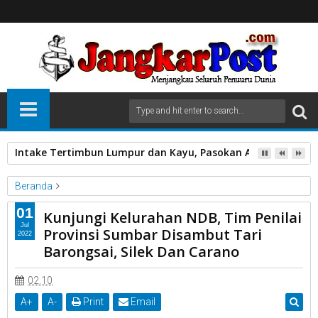
Intake Tertimbun Lumpur dan Kayu, Pasokan Air Bersih di 
Beranda
Unlabelled
01
Kunjungi Kelurahan NDB, Tim Penilai
Kunjungi Kelurahan NDB, Tim Penilai Provinsi Sumbar Disambut
Jul
Provinsi Sumbar Disambut Tari
2022
Tari Barongsai, Silek Dan Carano
Barongsai, Silek Dan Carano
02.10
A
+
A
-
Print
Email