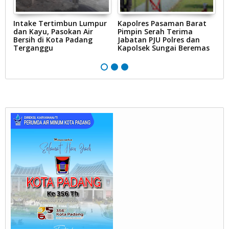
Intake Tertimbun Lumpur
Kapolres Pasaman Barat
T
dan Kayu, Pasokan Air
Pimpin Serah Terima
S
Bersih di Kota Padang
Jabatan PJU Polres dan
G
na
Terganggu
Kapolsek Sungai Beremas
N
Ke