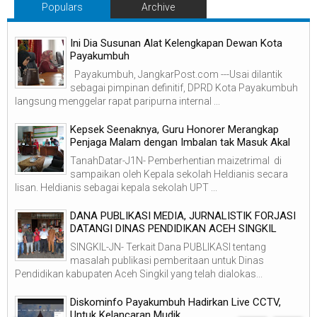
Populars
Archive
Ini Dia Susunan Alat Kelengkapan Dewan Kota
Payakumbuh
Payakumbuh, JangkarPost.com ---Usai dilantik
sebagai pimpinan definitif, DPRD Kota Payakumbuh
langsung menggelar rapat paripurna internal ...
Kepsek Seenaknya, Guru Honorer Merangkap
Penjaga Malam dengan Imbalan tak Masuk Akal
TanahDatar-J1N- Pemberhentian maizetrimal di
sampaikan oleh Kepala sekolah Heldianis secara
lisan. Heldianis sebagai kepala sekolah UPT ...
DANA PUBLIKASI MEDIA, JURNALISTIK FORJASI
DATANGI DINAS PENDIDIKAN ACEH SINGKIL
SINGKIL-JN- Terkait Dana PUBLIKASI tentang
masalah publikasi pemberitaan untuk Dinas
Pendidikan kabupaten Aceh Singkil yang telah dialokas...
Diskominfo Payakumbuh Hadirkan Live CCTV,
Untuk Kelancaran Mudik