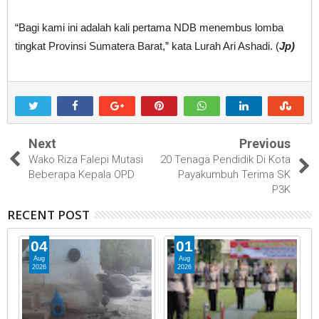
“Bagi kami ini adalah kali pertama NDB menembus lomba
tingkat Provinsi Sumatera Barat,” kata Lurah Ari Ashadi. (
Jp)
Next
Previous
Wako Riza Falepi Mutasi
20 Tenaga Pendidik Di Kota
Beberapa Kepala OPD
Payakumbuh Terima SK
P3K
RECENT POST
04
01
Aug
Aug
2026
2026