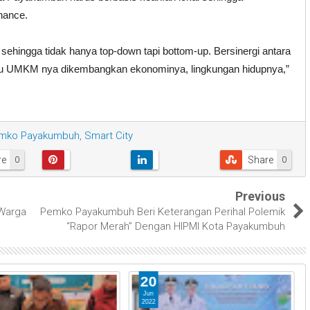
nance.
ehingga tidak hanya top-down tapi bottom-up. Bersinergi antara
rlu UMKM nya dikembangkan ekonominya, lingkungan hidupnya,”
mko Payakumbuh
,
Smart City
re
Share
0
0
Previous
Warga
Pemko Payakumbuh Beri Keterangan Perihal Polemik
“Rapor Merah” Dengan HIPMI Kota Payakumbuh
20
Jun
2022