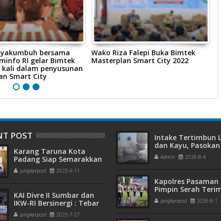
ayakumbuh bersama
Wako Riza Falepi Buka Bimtek
D
info RI gelar Bimtek
Masterplan Smart City 2022
A
4 kali dalam penyusunan
an Smart City
NT POST
Intake Tertimbun
dan Kayu, Pasokan 
Karang Taruna Kota
Bersih di Kota Pad
Padang Siap Semarakkan
Admin
2026-8-4
Terganggu
HUT ke-65 : Dari
jangkarpost
2025-9-11
Lapangan Hijau hingga
Kapolres Pasaman 
Malam Kebersamaan
Pimpin Serah Teri
KAI Divre II Sumbar dan
Jabatan PJU Polres
IKW-RI Bersinergi : Tebar
jangkarpost
2026-8-1
Kapolsek Sungai B
Kepedulian Sosial Untuk
jangkarpost
2025-7-27
Panti Asuhan