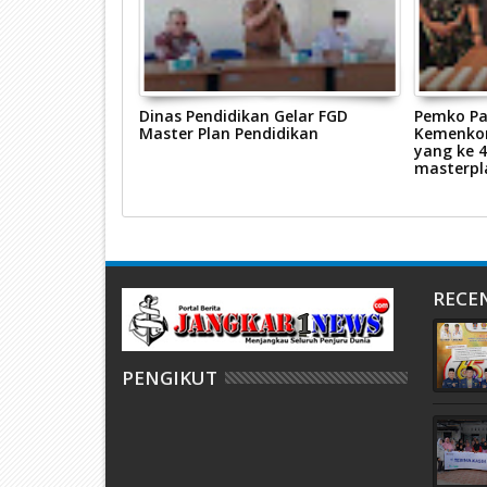
 Meluncurkan
Dinas Pendidikan Gelar FGD
Pemko P
k Peningkatan
Master Plan Pendidikan
Kemenkom
 Masyarakat
yang ke 
masterpl
RECE
PENGIKUT