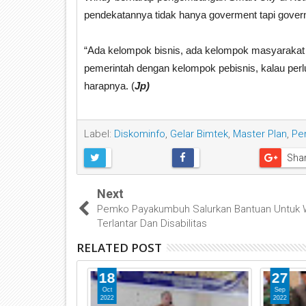
pendekatannya tidak hanya goverment tapi gover
“Ada kelompok bisnis, ada kelompok masyarakat s
pemerintah dengan kelompok pebisnis, kalau pe
harapnya. (
Jp)
Label:
Diskominfo
,
Gelar Bimtek
,
Master Plan
,
Pe
Sha
Next
Pemko Payakumbuh Salurkan Bantuan Untuk 
Terlantar Dan Disabilitas
RELATED POST
18
27
Oct
Sep
2022
2022