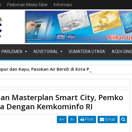
i
Pedoman Media Siber
Informasi
PARLEMEN
ADVETORIAL
SUMATERA UTARA
ACEH SING
pur dan Kayu, Pasokan Air Bersih di Kota Padang Terganggu
Payakumbuh
Smart City
an Masterplan Smart City, Pemko
 Pemko Payakumbuh Kerjasama Dengan Kemkominfo RI
a Dengan Kemkominfo RI
A
+
A
-
Print
Email