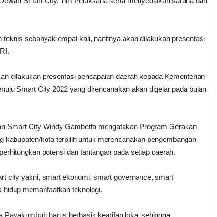
ewan Smart City, Tim Pelaksana serta menyediakan sarana dan
 teknis sebanyak empat kali, nantinya akan dilakukan presentasi
 RI.
akan dilakukan presentasi pencapaian daerah kepada Kementerian
nuju Smart City 2022 yang direncanakan akan digelar pada bulan
Plan Smart City Windy Gambetta mengatakan Program Gerakan
ng kabupaten/kota terpilih untuk merencanakan pengembangan
erhitungkan potensi dan tantangan pada setiap daerah.
rt city yakni, smart ekonomi, smart governance, smart
na hidup memanfaatkan teknologi.
 Payakumbuh harus berbasis kearifan lokal sehingga