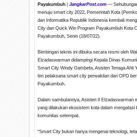
Payakumbuh
|
JangkarPost.com
— Sehubungan 
menuju smart city 2022, Pemerintah Kota (Pem
dan Informatika Republik Indonesia kembali men
City dan Quick Win Program Payakumbuh Kota Cer
Payakumbuh, Senin (18/07/22).
Bimbingan teknis ini dibuka secara resmi oleh Wa
Elzadaswarman didampingi Kepala Dinas Komunika
Smart City Windy Gambeta, Asisten Tenaga Ahli Y
tim pelaksana smart city perwakilan dari OPD b
Payakumbuh.
Dalam sambutannya, Asisten II Elzadaswarman me
yang dilakukan ekosistem kota dalam mengatasi 
komunitas setempat.
“Smart City bukan hanya mengenai teknologi, teta