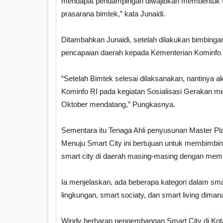
mendapat pendampingan diwajibkan membentuk D
prasarana bimtek,” kata Junaidi.
Ditambahkan Junaidi, setelah dilakukan bimbingan
pencapaian daerah kepada Kementerian Kominfo
“Setelah Bimtek selesai dilaksanakan, nantinya 
Kominfo RI pada kegiatan Sosialisasi Gerakan me
Oktober mendatang,” Pungkasnya.
Sementara itu Tenaga Ahli penyusunan Master 
Menuju Smart City ini bertujuan untuk membimbi
smart city di daerah masing-masing dengan memp
Ia menjelaskan, ada beberapa kategori dalam sma
lingkungan, smart sociaty, dan smart living dima
Windy berharap pengembangan Smart City di Kota