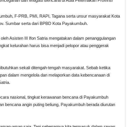
ncegahan dan Mitigasi Bencana di Aula Peternakan Provinsi
yakumbuh, F-PRB, PMI, RAPI, Tagana serta unsur masyarakat Kota
v. Sumbar serta dari BPBD Kota Payakumbuh.
 oleh Asisten III Ifon Satria mengatakan dalam penanggulangan
ngkat kelurahan harus bisa menjadi pelopor atau penggerak
ibutuhkan sekali ditengah-tengah masyarakat. Sebab ketika
depan dalam mengelola dan melaporkan data kebencanaan di
atria.
ecara nasional, tingkat kerawanan bencana di Payakumbuh
n bencana angin puting beliung, Payakumbuh berada diurutan
 aman-aman saja. Tapi sebenarnya kita termasuk dalam rawan