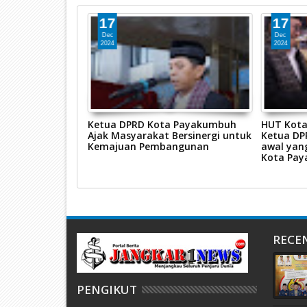
17
17
Dec
Dec
2024
2024
RB Tahun 2022
Ketua DPRD Kota Payakumbuh
HUT Kota
is, Camat dan
Ajak Masyarakat Bersinergi untuk
Ketua DPR
Kemajuan Pembangunan
awal yan
Kota Pa
RECE
PENGIKUT