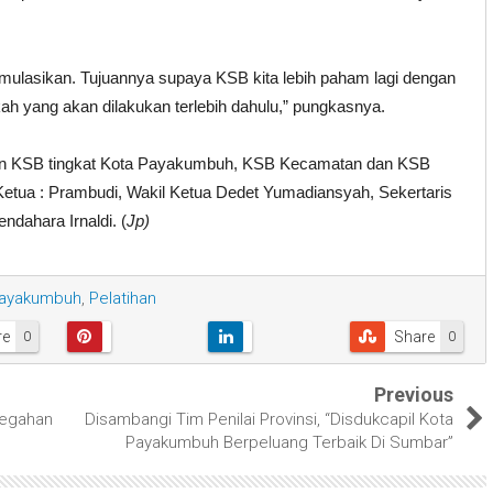
simulasikan. Tujuannya supaya KSB kita lebih paham lagi dengan
ah yang akan dilakukan terlebih dahulu,” pungkasnya.
uhan KSB tingkat Kota Payakumbuh, KSB Kecamatan dan KSB
etua : Prambudi, Wakil Ketua Dedet Yumadiansyah, Sekertaris
ndahara Irnaldi. (
Jp)
Payakumbuh
,
Pelatihan
re
Share
0
0
Previous
cegahan
Disambangi Tim Penilai Provinsi, “Disdukcapil Kota
Payakumbuh Berpeluang Terbaik Di Sumbar”