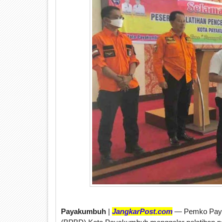
Payakumbuh
|
JangkarPost.com
— Pemko Paya