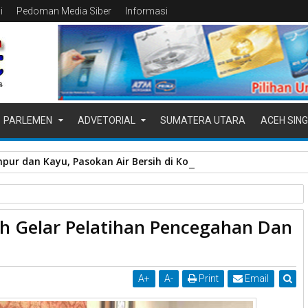
i
Pedoman Media Siber
Informasi
PARLEMEN
ADVETORIAL
SUMATERA UTARA
ACEH SING
pur dan Kayu, Pasokan Air Bersih di Kota Padang Terganggu
kumbuh
Pelatihan
 Gelar Pelatihan Pencegahan Dan
n Dan Mitigasi Bencana
A
+
A
-
Print
Email