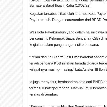
(BPBD) Kota Payakumbuh menggelar pelatihan pe
Sumatera Barat Ibuah, Rabu (13/07/22).
Kegiatan tersebut diikuti oleh lurah se-Kota Pa
Payakumbuh. Dengan narasumber dari BPBD Pro
Wali Kota Payakumbuh yang dalam hal ini diwakili
bencana ini, Kelompok Siaga Bencana (KSB) di ti
kegiatan dalam pengurangan risiko bencana.
“Peran dari KSB serta unsur masyarakat sangat d
terjadi bencana KSB ini akan berada digarda ter
wilayahnya masing-masing,” kata Asisten III Ifon S
Ia juga menyebut, berdasarkan data dari BNPB s
termasuk kategori rendah. Namun untuk kerawana
teratas di Sumbar.
“Secara kasat mata kita lihat Payakumbuh masih