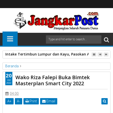
Kapolres Pasaman Barat Pimpin Serah Terima Jabatan PJU P
Beranda
Buka Bimtek
Kantor Balai Kota
Master Plan
20
Wako Riza Falepi Buka Bimtek
Pemko Payakumbuh
Smart City
Wako Riza Falepi
Jun
Masterplan Smart City 2022
2022
Wako Riza Falepi Buka Bimtek Masterplan Smart City 2022
04.00
A
+
A
-
Print
Email