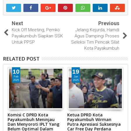
Next
Previous
Kick Off Meeting, Pemko
Jelang Kejurda, Hamdi
Payakumbuh Siapkan SSK
Agus Dampingi Proses
Untuk PPSP
Seleksi Tim Pencak Silat
Kota Payakumbuh
RELATED POST
10
19
Feb
Jan
2025
2025
il
Komisi C DPRD Kota
Ketua DPRD Kota
A
Payakumbuh Meninjau
Payakumbuh Wirman
P
Dan Menyoroti IPLT Yang
Putra Apresiasi Suksesnya
P
Belum Optimal Dalam
Car Free Day Perdana