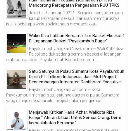
Mendorong Percepatan Pengesahan RUU TPKS
Jakarta , 6 Januari 2022* - Semakin banyak temuan
kasus kekerasan seksual dan kian memburuknya
isu ini beberapa waktu belakangan menggerakka...
Wako Riza Latihan Bersama Tim Basket Eksekutif
Di Lapangan Basket "Payakumbuh Bugar"
Payakumbuh,Jangkar1News.com --- Wali Kota Riza
Falepi terciduk sedang bermain basket di lapangan
olahraga outdoor Payakumbuh Bugar bersama T...
Satu Satunya Di Pulau Sumatra Kota Payakumbuh
Dipilih PT. Telkom Indonesia, Jadi Pilot Project
Pengembangan Integrated Dashboard Executive
Payakumbuh,Jangkarpost.com— Kota
Payakumbuh menjadi satu-satunya daerah di pulau Sumatera
yang ditunjuk sebagai pilot project dalam pengemba...
Menjawab Kritikan Haris Azhar, Walikota Riza
Falepi “ Aturan Dibuat Untuk Semua Orang, Demi
kemaslahatan Bersama.”
Payakumbuh,JangkarPost.com--- Wali Kota Riza