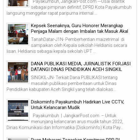
Payakumbuh, JangkarPost.com ---Usai dilantik
sebagai pimpinan definitif, DPRD Kota Payakumbuh
langsung menggelar rapat paripurna internal ...
Kepsek Seenaknya, Guru Honorer Merangkap
Penjaga Malam dengan Imbalan tak Masuk Akal
TanahDatar-J1N- Pemberhentian maizetrimal di
sampaikan oleh Kepala sekolah Heldianis secara
lisan. Heldianis sebagai kepala sekolah UPT ...
DANA PUBLIKASI MEDIA, JURNALISTIK FORJASI
DATANGI DINAS PENDIDIKAN ACEH SINGKIL
SINGKIL-JN- Terkait Dana PUBLIKASI tentang
masalah publikasi pemberitaan untuk Dinas
Pendidikan kabupaten Aceh Singkil yang telah dialokas...
Diskominfo Payakumbuh Hadirkan Live CCTV,
Untuk Kelancaran Mudik
Payakumbuh | JangkarPost.com – Untuk
menunjang kelancaran arus mudik tahun 2022,
Dinas Komunikasi dan Informatika (Diskominfo) Kota Pay...
Puan Maharani Tegaskan Komitmen DPR RI