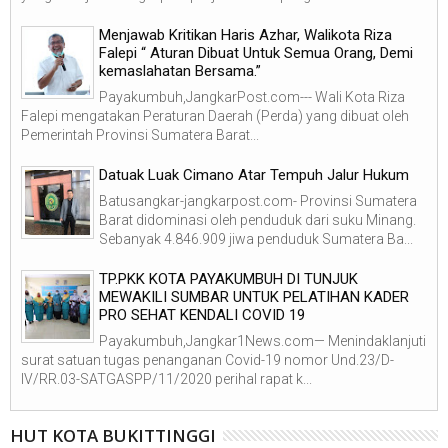
Menjawab Kritikan Haris Azhar, Walikota Riza
Falepi “ Aturan Dibuat Untuk Semua Orang, Demi
kemaslahatan Bersama.”
Payakumbuh,JangkarPost.com--- Wali Kota Riza
Falepi mengatakan Peraturan Daerah (Perda) yang dibuat oleh
Pemerintah Provinsi Sumatera Barat...
Datuak Luak Cimano Atar Tempuh Jalur Hukum
Batusangkar-jangkarpost.com- Provinsi Sumatera
Barat didominasi oleh penduduk dari suku Minang.
Sebanyak 4.846.909 jiwa penduduk Sumatera Ba...
TP.PKK KOTA PAYAKUMBUH DI TUNJUK
MEWAKILI SUMBAR UNTUK PELATIHAN KADER
PRO SEHAT KENDALI COVID 19
Payakumbuh,Jangkar1News.com— Menindaklanjuti
surat satuan tugas penanganan Covid-19 nomor Und.23/D-
IV/RR.03-SATGASPP/11/2020 perihal rapat k...
HUT KOTA BUKITTINGGI