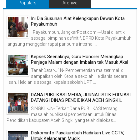
Populars
Archive
Ini Dia Susunan Alat Kelengkapan Dewan Kota
Payakumbuh
Payakumbuh, JangkarPost.com ---Usai dilantik
sebagai pimpinan definitif, DPRD Kota Payakumbuh
langsung menggelar rapat paripurna internal ...
Kepsek Seenaknya, Guru Honorer Merangkap
Penjaga Malam dengan Imbalan tak Masuk Akal
TanahDatar-J1N- Pemberhentian maizetrimal di
sampaikan oleh Kepala sekolah Heldianis secara
lisan. Heldianis sebagai kepala sekolah UPT ...
DANA PUBLIKASI MEDIA, JURNALISTIK FORJASI
DATANGI DINAS PENDIDIKAN ACEH SINGKIL
SINGKIL-JN- Terkait Dana PUBLIKASI tentang
masalah publikasi pemberitaan untuk Dinas
Pendidikan kabupaten Aceh Singkil yang telah dialokas...
Diskominfo Payakumbuh Hadirkan Live CCTV,
Untuk Kelancaran Mudik