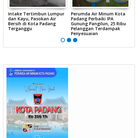
Intake Tertimbun Lumpur
Perumda Air Minum Kota
R
ak
dan Kayu, Pasokan Air
Padang Perbaiki IPA
D
Bersih di Kota Padang
Gunung Pangilun, 25 Ribu
B
Terganggu
Pelanggan Terdampak
P
Penyesuaian
Ai