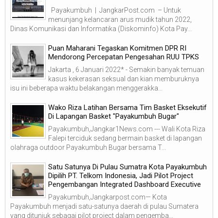
Payakumbuh | JangkarPost.com – Untuk
menunjang kelancaran arus mudik tahun 2022,
Dinas Komunikasi dan Informatika (Diskominfo) Kota Pay...
Puan Maharani Tegaskan Komitmen DPR RI
Mendorong Percepatan Pengesahan RUU TPKS
Jakarta , 6 Januari 2022* - Semakin banyak temuan
kasus kekerasan seksual dan kian memburuknya
isu ini beberapa waktu belakangan menggerakka...
Wako Riza Latihan Bersama Tim Basket Eksekutif
Di Lapangan Basket "Payakumbuh Bugar"
Payakumbuh,Jangkar1News.com --- Wali Kota Riza
Falepi terciduk sedang bermain basket di lapangan
olahraga outdoor Payakumbuh Bugar bersama T...
Satu Satunya Di Pulau Sumatra Kota Payakumbuh
Dipilih PT. Telkom Indonesia, Jadi Pilot Project
Pengembangan Integrated Dashboard Executive
Payakumbuh,Jangkarpost.com— Kota
Payakumbuh menjadi satu-satunya daerah di pulau Sumatera
yang ditunjuk sebagai pilot project dalam pengemba...