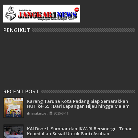
PENGIKUT
RECENT POST
Karang Taruna Kota Padang Siap Semarakkan
HUT ke-65 : Dari Lapangan Hijau hingga Malam
Kebersamaan
jangkarpost
2025-9-11
KAI Divre II Sumbar dan IKW-RI Bersinergi : Tebar
Kepedulian Sosial Untuk Panti Asuhan