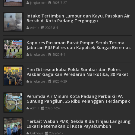
jangkarpost
2025-7-27
Intake Tertimbun Lumpur dan Kayu, Pasokan Air
Bersih di Kota Padang Terganggu
Admin
2026-8-4
Kapolres Pasaman Barat Pimpin Serah Terima
Jabatan PJU Polres dan Kapolsek Sungai Beremas
jangkarpost
2026-8-1
Tim Ditresnarkoba Polda Sumbar dan Polres
Pasbar Gagalkan Peredaran Narkotika, 30 Paket
Ganja Kering Siap Edar Disita
jangkarpost
2026-7-29
Perumda Air Minum Kota Padang Perbaiki IPA
Gunung Pangilun, 25 Ribu Pelanggan Terdampak
Penyesuaian
Admin
2026-7-24
Terkait Wabah PMK, Sekda Rida Tinjau Langsung
Lokasi Peternakan Di Kota Payakumbuh
Unknown
2022-5-17