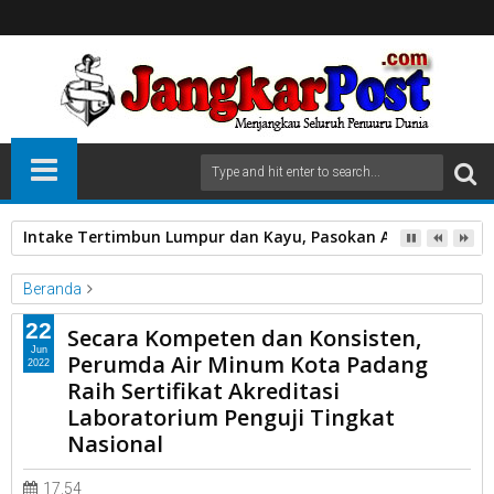
Intake Tertimbun Lumpur dan Kayu, Pasokan Air Bersih di 
Beranda
PDAM
22
Secara Kompeten dan Konsisten,
Secara Kompeten dan Konsisten, Perumda Air Minum Kota
Jun
Perumda Air Minum Kota Padang
2022
Padang Raih Sertifikat Akreditasi Laboratorium Penguji Tingkat
Raih Sertifikat Akreditasi
Nasional
Laboratorium Penguji Tingkat
Nasional
17.54