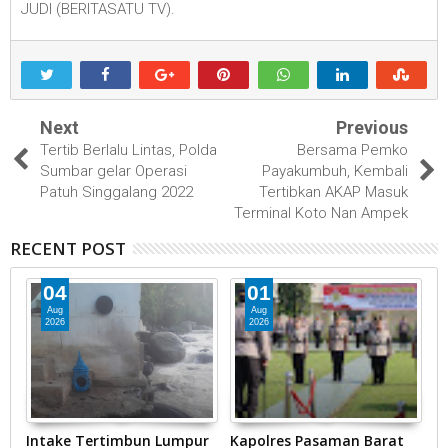
JUDI (BERITASATU TV).
Next
Previous
Tertib Berlalu Lintas, Polda
Bersama Pemko
Sumbar gelar Operasi
Payakumbuh, Kembali
Patuh Singgalang 2022
Tertibkan AKAP Masuk
Terminal Koto Nan Ampek
RECENT POST
04
01
Aug
Aug
2026
2026
Intake Tertimbun Lumpur
Kapolres Pasaman Barat
T