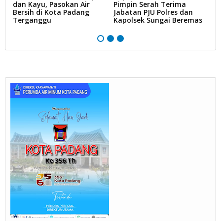
dan Kayu, Pasokan Air
Pimpin Serah Terima
S
Bersih di Kota Padang
Jabatan PJU Polres dan
G
na
Terganggu
Kapolsek Sungai Beremas
N
Ke