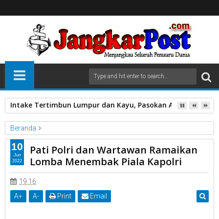
Intake Tertimbun Lumpur dan Kayu, Pasokan Air Bersih di 
Beranda
Unlabelled
10
Pati Polri dan Wartawan Ramaikan
Pati Polri dan Wartawan Ramaikan Lomba Menembak Piala
Jun
Lomba Menembak Piala Kapolri
2022
Kapolri
19.16
A
+
A
-
Print
Email