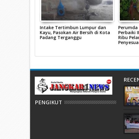
eruh, Perumda
Intake Tertimbun Lumpur dan
Perumda 
 Cepat Lakukan
Kayu, Pasokan Air Bersih di Kota
Perbaiki 
ingan
Padang Terganggu
Ribu Pel
Penyesua
RECE
PENGIKUT