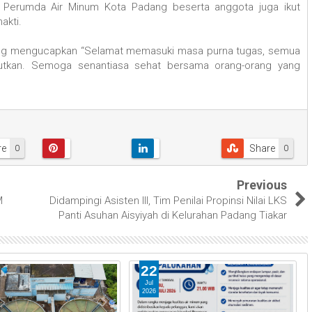
 Perumda Air Minum Kota Padang beserta anggota juga ikut
akti.
ang mengucapkan “Selamat memasuki masa purna tugas, semua
anjutkan. Semoga senantiasa sehat bersama orang-orang yang
re
Share
0
0
Previous
M
Didampingi Asisten III, Tim Penilai Propinsi Nilai LKS
Panti Asuhan Aisyiyah di Kelurahan Padang Tiakar
22
Jul
2026