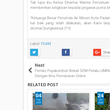
Tak lupa Ibu Ketua Dharma Wanita Persatuan
memberikan bingkisan kepada pegawai purna bh
“Keluarga Besar Perumda Air Minum Kota Pad
hal baik yang telah dilakukan, akan Kami l
dicintai,”pungkasnya.(*/I)
Label:
PDAM
Sha
Next
Pemko Payakumbuh Bekali SDM Pelaku UMK
Dengan Ilmu Pemasaran Online
RELATED POST
04
24
Aug
Jul
2026
2026