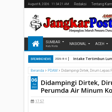
Redaksi
Tentang Kam
August 8, 2026
11:34:21 AM
SUMBAR
NASIONAL
ACEH
Kab/Kota
Intake Tertimbun Lum
BREAKING NEWS
2026-8-4
Beranda
PDAM
Didampingi Dirtek, Dirum Lepa
06
Didampingi Dirtek, Di
Jun
Perumda Air Minum Ko
2022
17.57