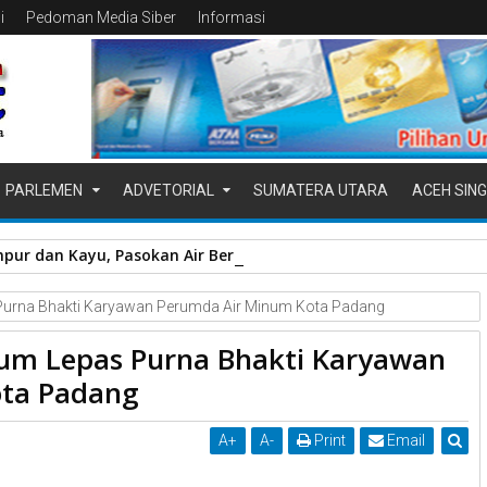
i
Pedoman Media Siber
Informasi
PARLEMEN
ADVETORIAL
SUMATERA UTARA
ACEH SING
pur dan Kayu, Pasokan Air Bersih di Kota Padang Terganggu
s Purna Bhakti Karyawan Perumda Air Minum Kota Padang
rum Lepas Purna Bhakti Karyawan
ta Padang
A
+
A
-
Print
Email