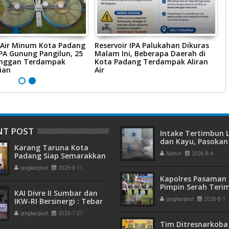
Air Minum Kota Padang
Reservoir IPA Palukahan Dikuras
S
IPA Gunung Pangilun, 25
Malam Ini, Beberapa Daerah di
H
anggan Terdampak
Kota Padang Terdampak Aliran
P
ian
Air
P
NT POST
Intake Tertimbun
dan Kayu, Pasokan 
Karang Taruna Kota
Bersih di Kota Pad
Padang Siap Semarakkan
Admin
2026-8-4
Terganggu
HUT ke-65 : Dari
jangkarpost
2025-9-11
Lapangan Hijau hingga
Kapolres Pasaman 
Malam Kebersamaan
Pimpin Serah Teri
KAI Divre II Sumbar dan
Jabatan PJU Polres
IKW-RI Bersinergi : Tebar
jangkarpost
2026-8-1
Kapolsek Sungai B
Kepedulian Sosial Untuk
jangkarpost
2025-7-27
Panti Asuhan
Tim Ditresnarkoba