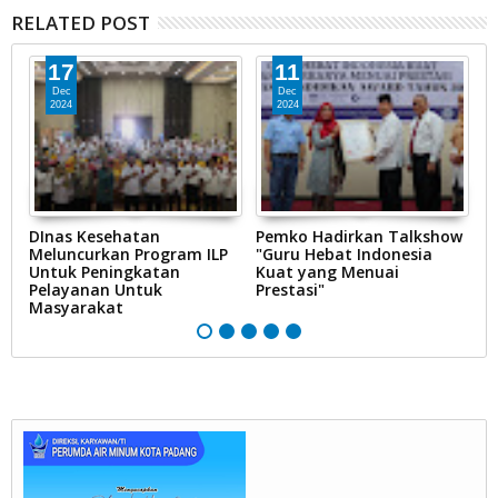
RELATED POST
17
11
Dec
Dec
2024
2024
ik
DInas Kesehatan
Pemko Hadirkan Talkshow
P
an
Meluncurkan Program ILP
"Guru Hebat Indonesia
B
RI
Untuk Peningkatan
Kuat yang Menuai
P
Pelayanan Untuk
Prestasi"
Masyarakat