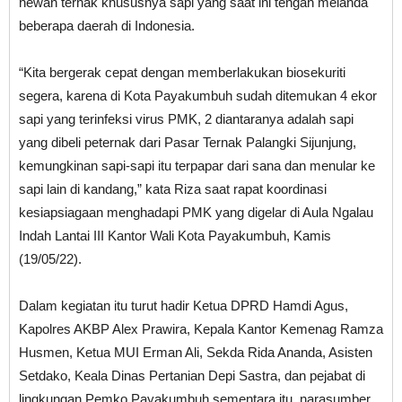
hewan ternak khususnya sapi yang saat ini tengah melanda
beberapa daerah di Indonesia.
“Kita bergerak cepat dengan memberlakukan biosekuriti
segera, karena di Kota Payakumbuh sudah ditemukan 4 ekor
sapi yang terinfeksi virus PMK, 2 diantaranya adalah sapi
yang dibeli peternak dari Pasar Ternak Palangki Sijunjung,
kemungkinan sapi-sapi itu terpapar dari sana dan menular ke
sapi lain di kandang,” kata Riza saat rapat koordinasi
kesiapsiagaan menghadapi PMK yang digelar di Aula Ngalau
Indah Lantai III Kantor Wali Kota Payakumbuh, Kamis
(19/05/22).
Dalam kegiatan itu turut hadir Ketua DPRD Hamdi Agus,
Kapolres AKBP Alex Prawira, Kepala Kantor Kemenag Ramza
Husmen, Ketua MUI Erman Ali, Sekda Rida Ananda, Asisten
Setdako, Keala Dinas Pertanian Depi Sastra, dan pejabat di
lingkungan Pemko Payakumbuh sementara itu, narasumber