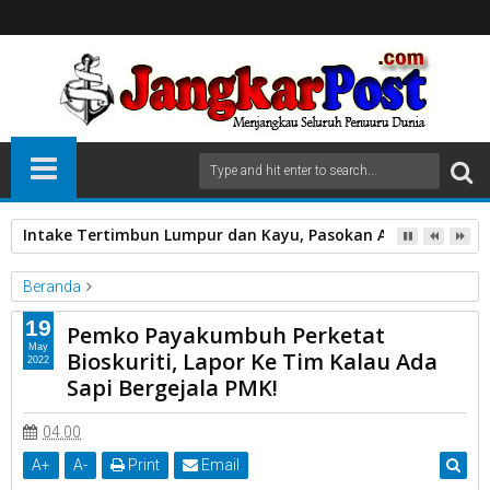
Intake Tertimbun Lumpur dan Kayu, Pasokan Air Bersih di 
Beranda
Kota Payakumbuh
Lapor Kalau Ada Sapi Bergejala PMK
19
Pemko Payakumbuh Perketat
Pemko Payakumbuh
Perketat Bioskuriti
May
Bioskuriti, Lapor Ke Tim Kalau Ada
2022
Pemko Payakumbuh Perketat Bioskuriti, Lapor Ke Tim Kalau Ada
Sapi Bergejala PMK!
Sapi Bergejala PMK!
04.00
A
+
A
-
Print
Email