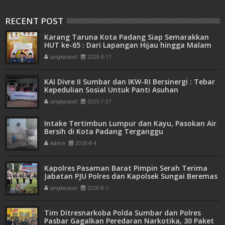
RECENT POST
Karang Taruna Kota Padang Siap Semarakkan
HUT ke-65 : Dari Lapangan Hijau hingga Malam
Kebersamaan
jangkarpost
2025-9-11
KAI Divre II Sumbar dan IKW-RI Bersinergi : Tebar
Kepedulian Sosial Untuk Panti Asuhan
jangkarpost
2025-7-27
Intake Tertimbun Lumpur dan Kayu, Pasokan Air
Bersih di Kota Padang Terganggu
Admin
2026-8-4
Kapolres Pasaman Barat Pimpin Serah Terima
Jabatan PJU Polres dan Kapolsek Sungai Beremas
jangkarpost
2026-8-1
Tim Ditresnarkoba Polda Sumbar dan Polres
Pasbar Gagalkan Peredaran Narkotika, 30 Paket