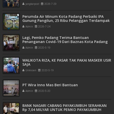
Ganja Kering Siap Edar Disita
jangkarpost
2026-7-29
Perumda Air Minum Kota Padang Perbaiki IPA
Gunung Pangilun, 25 Ribu Pelanggan Terdampak
Penyesuaian
Admin
2026-7-24
Lagi, Pemko Padang Terima Bantuan
Penanganan Covid-19 Dari Baznas Kota Padang
Admin
2020-5-19
WALIKOTA RIZA, KE PASAR TAK PAKAI MASKER USIR
SAJA
Unknown
2020-5-19
PT Wira Inno Mas Beri Bantuan
Admin
2020-5-20
BANK NAGARI CABANG PAYAKUMBUH SERAHKAN
Rp 7,04 MILYAR UNTUK PEMKO PAYAKUMBUH