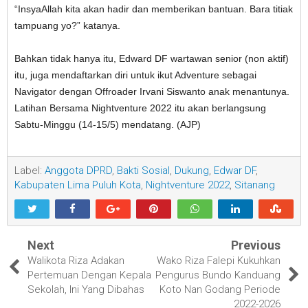
“InsyaAllah kita akan hadir dan memberikan bantuan. Bara titiak
tampuang yo?” katanya.
Bahkan tidak hanya itu, Edward DF wartawan senior (non aktif)
itu, juga mendaftarkan diri untuk ikut Adventure sebagai
Navigator dengan Offroader Irvani Siswanto anak menantunya.
Latihan Bersama Nightventure 2022 itu akan berlangsung
Sabtu-Minggu (14-15/5) mendatang. (AJP)
Label:
Anggota DPRD
,
Bakti Sosial
,
Dukung
,
Edwar DF
,
Kabupaten Lima Puluh Kota
,
Nightventure 2022
,
Sitanang
Next
Previous
Walikota Riza Adakan
Wako Riza Falepi Kukuhkan
Pertemuan Dengan Kepala
Pengurus Bundo Kanduang
Sekolah, Ini Yang Dibahas
Koto Nan Godang Periode
2022-2026