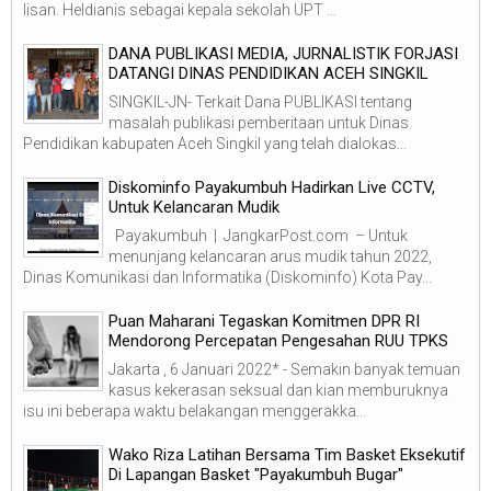
lisan. Heldianis sebagai kepala sekolah UPT ...
DANA PUBLIKASI MEDIA, JURNALISTIK FORJASI
DATANGI DINAS PENDIDIKAN ACEH SINGKIL
SINGKIL-JN- Terkait Dana PUBLIKASI tentang
masalah publikasi pemberitaan untuk Dinas
Pendidikan kabupaten Aceh Singkil yang telah dialokas...
Diskominfo Payakumbuh Hadirkan Live CCTV,
Untuk Kelancaran Mudik
Payakumbuh | JangkarPost.com – Untuk
menunjang kelancaran arus mudik tahun 2022,
Dinas Komunikasi dan Informatika (Diskominfo) Kota Pay...
Puan Maharani Tegaskan Komitmen DPR RI
Mendorong Percepatan Pengesahan RUU TPKS
Jakarta , 6 Januari 2022* - Semakin banyak temuan
kasus kekerasan seksual dan kian memburuknya
isu ini beberapa waktu belakangan menggerakka...
Wako Riza Latihan Bersama Tim Basket Eksekutif
Di Lapangan Basket "Payakumbuh Bugar"