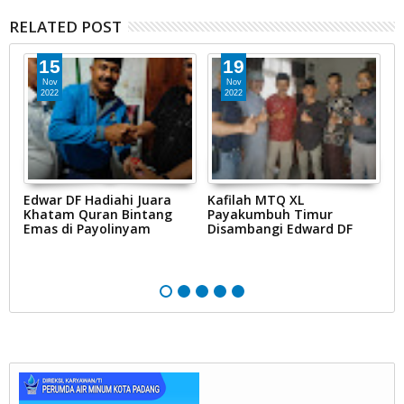
RELATED POST
15
19
Nov
Nov
2022
2022
Edwar DF Hadiahi Juara
Kafilah MTQ XL
E
Khatam Quran Bintang
Payakumbuh Timur
D
Emas di Payolinyam
Disambangi Edward DF
B
D