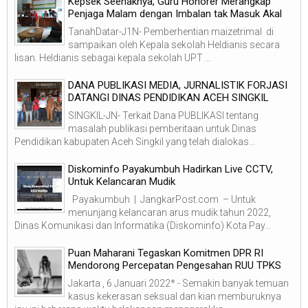
Kepsek Seenaknya, Guru Honorer Merangkap
Penjaga Malam dengan Imbalan tak Masuk Akal
TanahDatar-J1N- Pemberhentian maizetrimal di
sampaikan oleh Kepala sekolah Heldianis secara
lisan. Heldianis sebagai kepala sekolah UPT ...
DANA PUBLIKASI MEDIA, JURNALISTIK FORJASI
DATANGI DINAS PENDIDIKAN ACEH SINGKIL
SINGKIL-JN- Terkait Dana PUBLIKASI tentang
masalah publikasi pemberitaan untuk Dinas
Pendidikan kabupaten Aceh Singkil yang telah dialokas...
Diskominfo Payakumbuh Hadirkan Live CCTV,
Untuk Kelancaran Mudik
Payakumbuh | JangkarPost.com – Untuk
menunjang kelancaran arus mudik tahun 2022,
Dinas Komunikasi dan Informatika (Diskominfo) Kota Pay...
Puan Maharani Tegaskan Komitmen DPR RI
Mendorong Percepatan Pengesahan RUU TPKS
Jakarta , 6 Januari 2022* - Semakin banyak temuan
kasus kekerasan seksual dan kian memburuknya