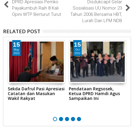
DPRD Apresiasi Pemko
Disdukcapil Gelar
Payakumbuh Raih 8 Kali
Sosialisasi UU Nomor 23
Opini WTP Berturut Turut
Tahun 2006 Bersama HBT,
Lurah Dan LPM NDB
RELATED POST
15
15
May
Oct
2023
2022
Sekda Dafrul Pasi Apresiasi
Pendataan Regsosek,
K
Catatan dan Masukan
Ketua DPRD Hamdi Agus
K
Wakil Rakyat
Sampaikan Ini
P