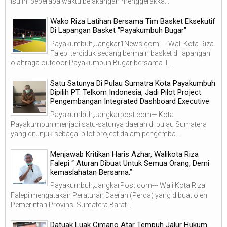
isu ini beberapa waktu belakangan menggerakka...
Wako Riza Latihan Bersama Tim Basket Eksekutif
Di Lapangan Basket "Payakumbuh Bugar"
Payakumbuh,Jangkar1News.com --- Wali Kota Riza
Falepi terciduk sedang bermain basket di lapangan
olahraga outdoor Payakumbuh Bugar bersama T...
Satu Satunya Di Pulau Sumatra Kota Payakumbuh
Dipilih PT. Telkom Indonesia, Jadi Pilot Project
Pengembangan Integrated Dashboard Executive
Payakumbuh,Jangkarpost.com— Kota
Payakumbuh menjadi satu-satunya daerah di pulau Sumatera
yang ditunjuk sebagai pilot project dalam pengemba...
Menjawab Kritikan Haris Azhar, Walikota Riza
Falepi “ Aturan Dibuat Untuk Semua Orang, Demi
kemaslahatan Bersama.”
Payakumbuh,JangkarPost.com--- Wali Kota Riza
Falepi mengatakan Peraturan Daerah (Perda) yang dibuat oleh
Pemerintah Provinsi Sumatera Barat...
Datuak Luak Cimano Atar Tempuh Jalur Hukum