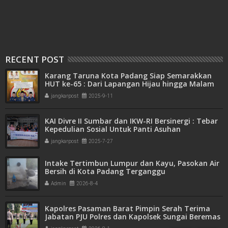
RECENT POST
Karang Taruna Kota Padang Siap Semarakkan
HUT ke-65 : Dari Lapangan Hijau hingga Malam
Kebersamaan
jangkarpost
2025-9-11
KAI Divre II Sumbar dan IKW-RI Bersinergi : Tebar
Kepedulian Sosial Untuk Panti Asuhan
jangkarpost
2025-7-27
Intake Tertimbun Lumpur dan Kayu, Pasokan Air
Bersih di Kota Padang Terganggu
Admin
2026-8-4
Kapolres Pasaman Barat Pimpin Serah Terima
Jabatan PJU Polres dan Kapolsek Sungai Beremas