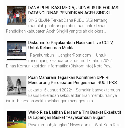
DANA PUBLIKASI MEDIA, JURNALISTIK FORJASI
DATANGI DINAS PENDIDIKAN ACEH SINGKIL
SINGKIL-JN- Terkait Dana PUBLIKASI tentang
masalah publikasi pemberitaan untuk Dinas
Pendidikan kabupaten Aceh Singkil yang telah dialokas...
Diskominfo Payakumbuh Hadirkan Live CCTV,
Untuk Kelancaran Mudik
Payakumbuh | JangkarPost.com – Untuk
menunjang kelancaran arus mudik tahun 2022,
Dinas Komunikasi dan Informatika (Diskominfo) Kota Pay...
Puan Maharani Tegaskan Komitmen DPR RI
Mendorong Percepatan Pengesahan RUU TPKS
Jakarta , 6 Januari 2022* - Semakin banyak temuan
kasus kekerasan seksual dan kian memburuknya
isu ini beberapa waktu belakangan menggerakka...
Wako Riza Latihan Bersama Tim Basket Eksekutif
Di Lapangan Basket "Payakumbuh Bugar"
Payakumbuh,Jangkar1News.com --- Wali Kota Riza