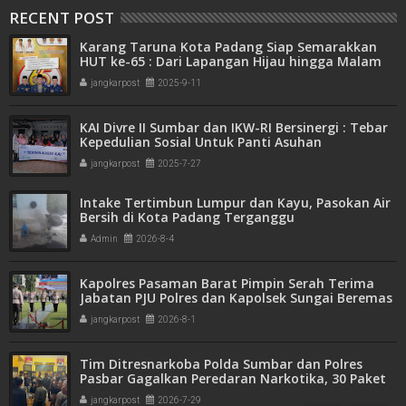
RECENT POST
Karang Taruna Kota Padang Siap Semarakkan
HUT ke-65 : Dari Lapangan Hijau hingga Malam
Kebersamaan
jangkarpost
2025-9-11
KAI Divre II Sumbar dan IKW-RI Bersinergi : Tebar
Kepedulian Sosial Untuk Panti Asuhan
jangkarpost
2025-7-27
Intake Tertimbun Lumpur dan Kayu, Pasokan Air
Bersih di Kota Padang Terganggu
Admin
2026-8-4
Kapolres Pasaman Barat Pimpin Serah Terima
Jabatan PJU Polres dan Kapolsek Sungai Beremas
jangkarpost
2026-8-1
Tim Ditresnarkoba Polda Sumbar dan Polres
Pasbar Gagalkan Peredaran Narkotika, 30 Paket
Ganja Kering Siap Edar Disita
jangkarpost
2026-7-29