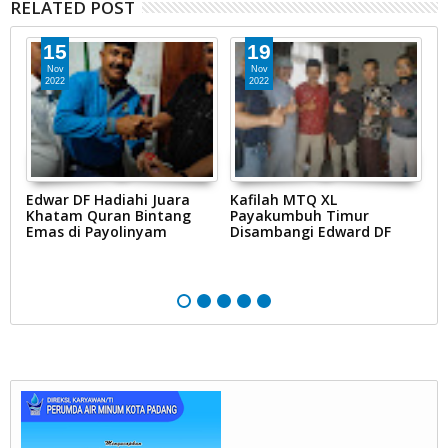
RELATED POST
15
19
Nov
Nov
2022
2022
Edwar DF Hadiahi Juara
Kafilah MTQ XL
D
BD
Khatam Quran Bintang
Payakumbuh Timur
D
Emas di Payolinyam
Disambangi Edward DF
K
T