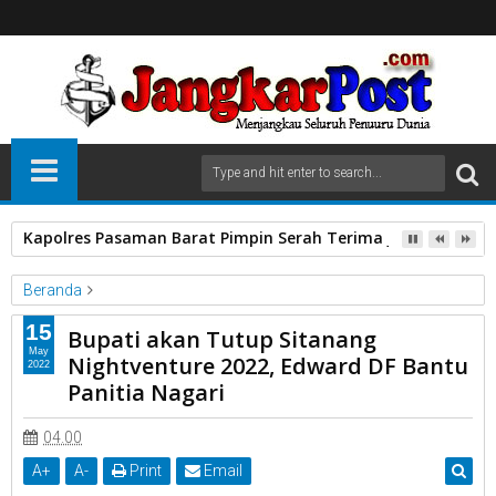
Kapolres Pasaman Barat Pimpin Serah Terima Jabatan PJU P
Beranda
Anggota DPRD
Bantu Panitia
Edwar DF
Nightventure 2022
15
Bupati akan Tutup Sitanang
Sitanang
May
Nightventure 2022, Edward DF Bantu
2022
Bupati akan Tutup Sitanang Nightventure 2022, Edward DF Bantu
Panitia Nagari
Panitia Nagari
04.00
A
+
A
-
Print
Email