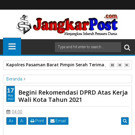
Kapolres Pasaman Barat Pimpin Serah Terima Jabatan PJU P
Beranda
Atas Kerja Walikota
DPRD
Kota Payakumbuh
17
Begini Rekomendasi DPRD Atas Kerja
Rekomendasi DPRD
Tahun 2021.
May
Wali Kota Tahun 2021
2022
Begini Rekomendasi DPRD Atas Kerja Wali Kota Tahun 2021
04.00
A
+
A
-
Print
Email