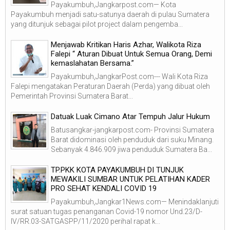
Payakumbuh,Jangkarpost.com— Kota
Payakumbuh menjadi satu-satunya daerah di pulau Sumatera
yang ditunjuk sebagai pilot project dalam pengemba...
Menjawab Kritikan Haris Azhar, Walikota Riza
Falepi “ Aturan Dibuat Untuk Semua Orang, Demi
kemaslahatan Bersama.”
Payakumbuh,JangkarPost.com--- Wali Kota Riza
Falepi mengatakan Peraturan Daerah (Perda) yang dibuat oleh
Pemerintah Provinsi Sumatera Barat...
Datuak Luak Cimano Atar Tempuh Jalur Hukum
Batusangkar-jangkarpost.com- Provinsi Sumatera
Barat didominasi oleh penduduk dari suku Minang.
Sebanyak 4.846.909 jiwa penduduk Sumatera Ba...
TP.PKK KOTA PAYAKUMBUH DI TUNJUK
MEWAKILI SUMBAR UNTUK PELATIHAN KADER
PRO SEHAT KENDALI COVID 19
Payakumbuh,Jangkar1News.com— Menindaklanjuti
surat satuan tugas penanganan Covid-19 nomor Und.23/D-
IV/RR.03-SATGASPP/11/2020 perihal rapat k...