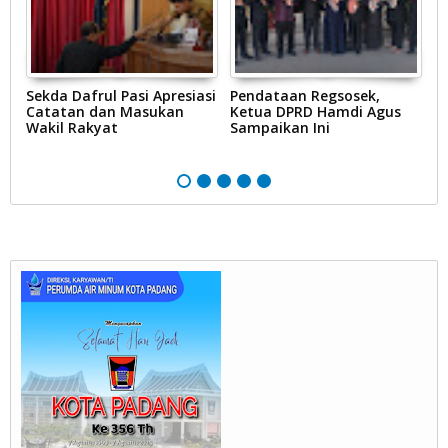
ik
Sekda Dafrul Pasi Apresiasi
Pendataan Regsosek,
K
an
Catatan dan Masukan
Ketua DPRD Hamdi Agus
K
RI
Wakil Rakyat
Sampaikan Ini
P