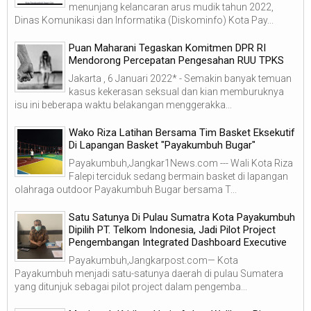
menunjang kelancaran arus mudik tahun 2022,
Dinas Komunikasi dan Informatika (Diskominfo) Kota Pay...
Puan Maharani Tegaskan Komitmen DPR RI
Mendorong Percepatan Pengesahan RUU TPKS
Jakarta , 6 Januari 2022* - Semakin banyak temuan
kasus kekerasan seksual dan kian memburuknya
isu ini beberapa waktu belakangan menggerakka...
Wako Riza Latihan Bersama Tim Basket Eksekutif
Di Lapangan Basket "Payakumbuh Bugar"
Payakumbuh,Jangkar1News.com --- Wali Kota Riza
Falepi terciduk sedang bermain basket di lapangan
olahraga outdoor Payakumbuh Bugar bersama T...
Satu Satunya Di Pulau Sumatra Kota Payakumbuh
Dipilih PT. Telkom Indonesia, Jadi Pilot Project
Pengembangan Integrated Dashboard Executive
Payakumbuh,Jangkarpost.com— Kota
Payakumbuh menjadi satu-satunya daerah di pulau Sumatera
yang ditunjuk sebagai pilot project dalam pengemba...