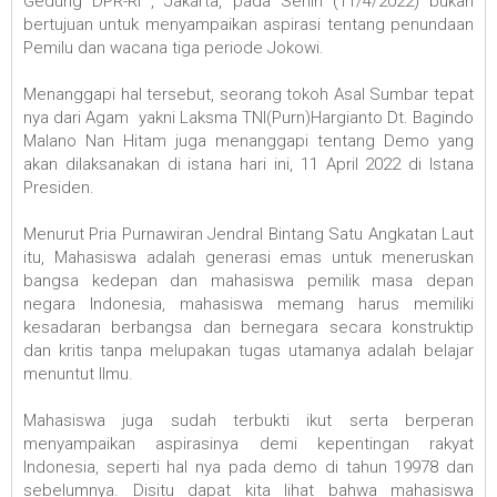
Gedung DPR-RI , Jakarta, pada Senin (11/4/2022) bukan
bertujuan untuk menyampaikan aspirasi tentang penundaan
Pemilu dan wacana tiga periode Jokowi.
Menanggapi hal tersebut, seorang tokoh Asal Sumbar tepat
nya dari Agam yakni Laksma TNI(Purn)Hargianto Dt. Bagindo
Malano Nan Hitam juga menanggapi tentang Demo yang
akan dilaksanakan di istana hari ini, 11 April 2022 di Istana
Presiden.
Menurut Pria Purnawiran Jendral Bintang Satu Angkatan Laut
itu, Mahasiswa adalah generasi emas untuk meneruskan
bangsa kedepan dan mahasiswa pemilik masa depan
negara Indonesia, mahasiswa memang harus memiliki
kesadaran berbangsa dan bernegara secara konstruktip
dan kritis tanpa melupakan tugas utamanya adalah belajar
menuntut Ilmu.
Mahasiswa juga sudah terbukti ikut serta berperan
menyampaikan aspirasinya demi kepentingan rakyat
Indonesia, seperti hal nya pada demo di tahun 19978 dan
sebelumnya. Disitu dapat kita lihat bahwa mahasiswa