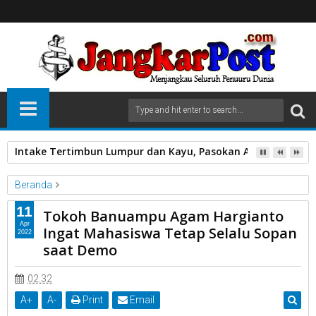
Intake Tertimbun Lumpur dan Kayu, Pasokan Air Bersih di 
Beranda
Provinsi Sumatra Barat
11
Tokoh Banuampu Agam Hargianto
Tokoh Banuampu Agam Hargianto Ingat Mahasiswa Tetap
Apr
Ingat Mahasiswa Tetap Selalu Sopan
2022
Selalu Sopan saat Demo
saat Demo
02.32
A
+
A
-
Print
Email