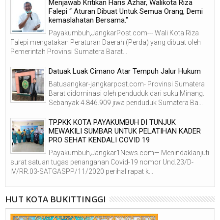
Menjawab Kritikan Haris Azhar, Walikota Riza
Falepi “ Aturan Dibuat Untuk Semua Orang, Demi
kemaslahatan Bersama.”
Payakumbuh,JangkarPost.com--- Wali Kota Riza
Falepi mengatakan Peraturan Daerah (Perda) yang dibuat oleh
Pemerintah Provinsi Sumatera Barat...
Datuak Luak Cimano Atar Tempuh Jalur Hukum
Batusangkar-jangkarpost.com- Provinsi Sumatera
Barat didominasi oleh penduduk dari suku Minang.
Sebanyak 4.846.909 jiwa penduduk Sumatera Ba...
TP.PKK KOTA PAYAKUMBUH DI TUNJUK
MEWAKILI SUMBAR UNTUK PELATIHAN KADER
PRO SEHAT KENDALI COVID 19
Payakumbuh,Jangkar1News.com— Menindaklanjuti
surat satuan tugas penanganan Covid-19 nomor Und.23/D-
IV/RR.03-SATGASPP/11/2020 perihal rapat k...
HUT KOTA BUKITTINGGI