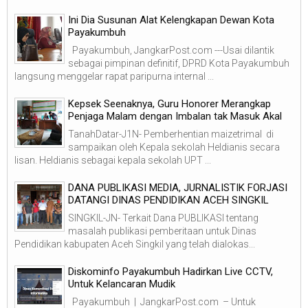
Ini Dia Susunan Alat Kelengkapan Dewan Kota
Payakumbuh
Payakumbuh, JangkarPost.com ---Usai dilantik
sebagai pimpinan definitif, DPRD Kota Payakumbuh
langsung menggelar rapat paripurna internal ...
Kepsek Seenaknya, Guru Honorer Merangkap
Penjaga Malam dengan Imbalan tak Masuk Akal
TanahDatar-J1N- Pemberhentian maizetrimal di
sampaikan oleh Kepala sekolah Heldianis secara
lisan. Heldianis sebagai kepala sekolah UPT ...
DANA PUBLIKASI MEDIA, JURNALISTIK FORJASI
DATANGI DINAS PENDIDIKAN ACEH SINGKIL
SINGKIL-JN- Terkait Dana PUBLIKASI tentang
masalah publikasi pemberitaan untuk Dinas
Pendidikan kabupaten Aceh Singkil yang telah dialokas...
Diskominfo Payakumbuh Hadirkan Live CCTV,
Untuk Kelancaran Mudik
Payakumbuh | JangkarPost.com – Untuk